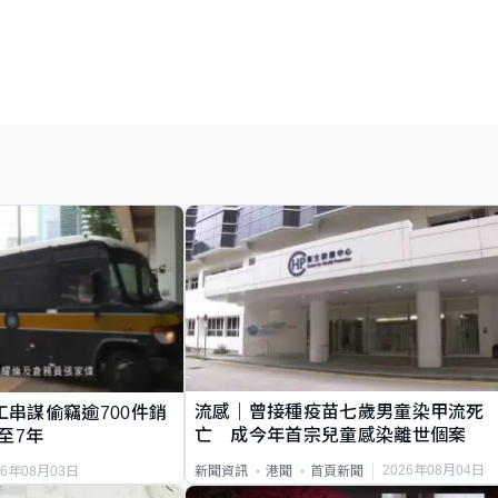
流感｜曾接種疫苗七歲男童染甲流死
工串謀偷竊逾700件銷
亡 成今年首宗兒童感染離世個案
至7年
2026年08月04日
新聞資訊
港聞
首頁新聞
26年08月03日