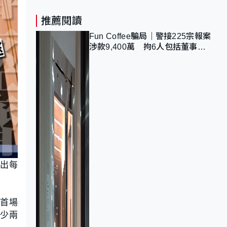
推薦閱讀
Fun Coffee騙局｜警接225宗報案
涉款9,400萬 拘6人包括董事股
東 最高金額一宗涉近千萬
推出每
球首場
至少兩