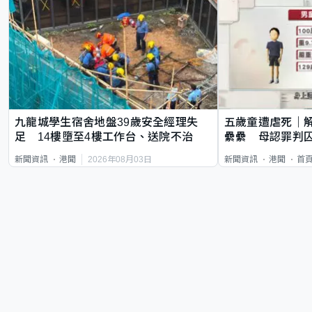
九龍城學生宿舍地盤39歲安全經理失
五歲童遭虐死｜
足 14樓墮至4樓工作台、送院不治
纍纍 母認罪判囚
類案最惡劣
2026年08月03日
新聞資訊
港聞
新聞資訊
港聞
首