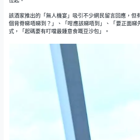
位起。
該酒家推出的「無人機宴」吸引不少網民留言回應，但
個背脊睇唔睇到？」、「咁應該睇唔到」、「要正面睇
式，「起碼要有叮噹最鍾意食嘅豆沙包」。