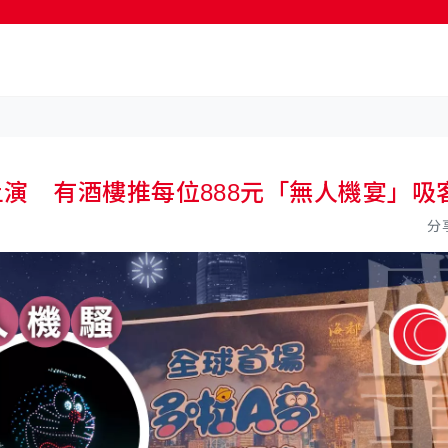
按輸入鍵開始搜尋
演 有酒樓推每位888元「無人機宴」吸
分