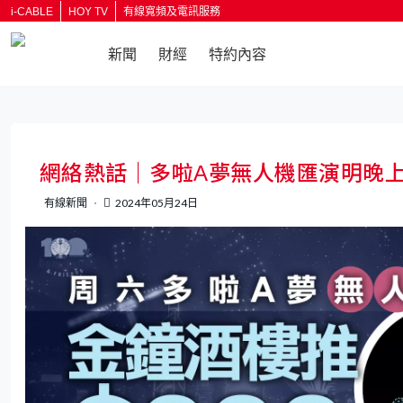
i-CABLE
HOY TV
有線寬頻及電訊服務
新聞
財經
特約內容
返回
網絡熱話｜多啦A夢無人機匯演明晚上
有線新聞
2024年05月24日