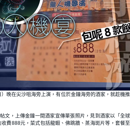
日）晚在尖沙咀海旁上演，有位於金鐘海旁的酒家，就趁機
」發帖文，上傳金鐘一間酒家宣傳單張照片，見到酒家以「全
收費888元，菜式包括龍蝦、佛跳牆、蒸海斑片等，套餐