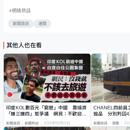
網絡熱話
新聞資訊
港聞
其他人也在看
印度KOL數百元「窮遊」中國 靠接濟
CHANEL四前員
「嫌三嫌四」惹爭議 網民：不歡迎劣
毀品 分別判囚4
質旅客
2026年08月02日
20
新聞資訊
新聞熱話
新聞資訊
港聞