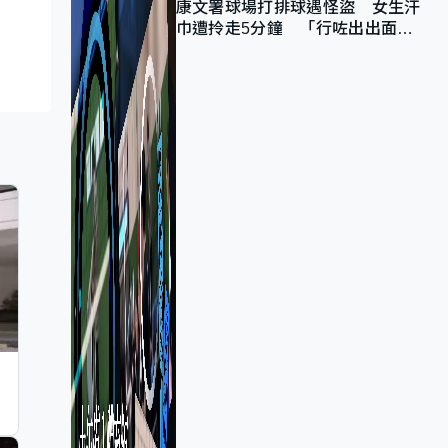
康文署球場打排球遇怪盜 女生汗
巾遭拎走5分鐘 「行咗出出面唔
知做乜」