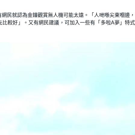
有網民就認為金鐘觀賞無人機可能太遠。「人哋喺尖東嗰邊
先比較好」。又有網民建議，可加入一些有「多啦A夢」特