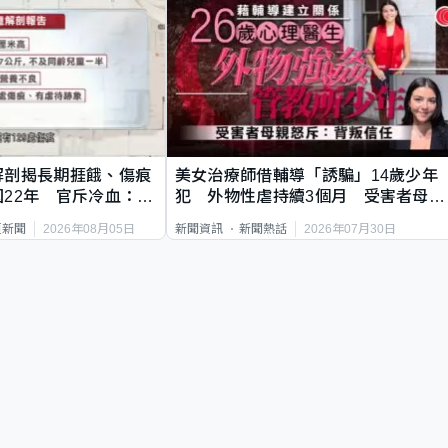
解剖揭長期捱餓、傷痕
美女治療師借輔導「誘騙」14歲少年
22年 官斥冷血：同
犯 外物性虐持續3個月 受害者母：
要保護其他人
2026年08月05日
2026年07月30日
頁新聞
新聞資訊
新聞熱話