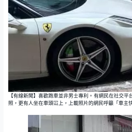
【有線新聞】喜歡跑車並非男士專利。有網民在社交平
照，更有人坐在車頭冚上，上載照片的網民呼籲「車主