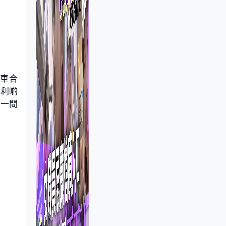
跑車合
拉利啲
於一間