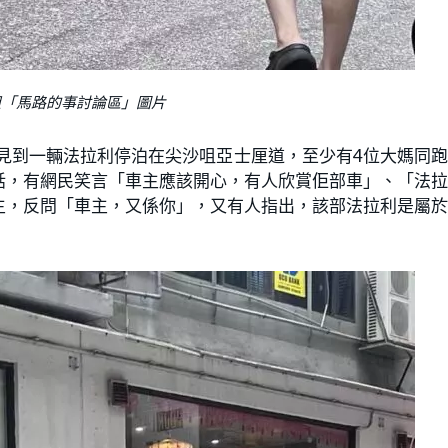
群組「馬路的事討論區」圖片
片，見到一輛法拉利停泊在尖沙咀亞士厘道，至少有4位大媽同
話，有網民笑言「車主應該開心，有人欣賞佢部車」、「法
主，反問「車主，又係你」，又有人指出，該部法拉利是屬