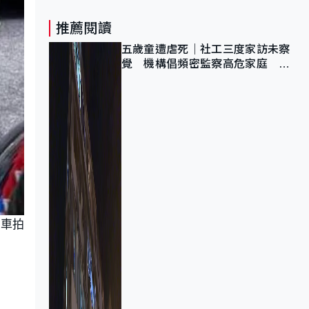
推薦閱讀
五歲童遭虐死｜社工三度家訪未察
覺 機構倡頻密監察高危家庭 管
浩鳴籲加強跨部門協作
跑車拍