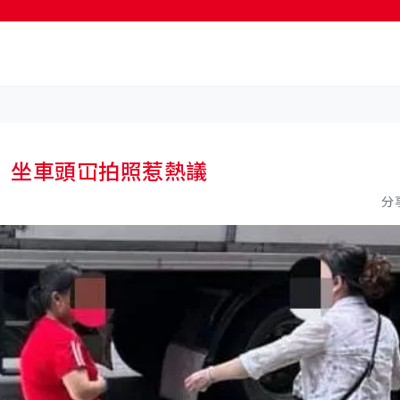
按輸入鍵開始搜尋
 坐車頭冚拍照惹熱議
分