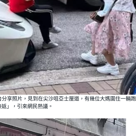
台分享照片，見到在尖沙咀亞士厘道，有幾位大媽圍住一輛
快返」，引來網民熱議。