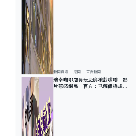
新聞資訊
港聞
首頁新聞
瑞幸咖啡店員玩忌廉槍對嘴噴 影
片惹怒網民 官方：已解僱違規員
工