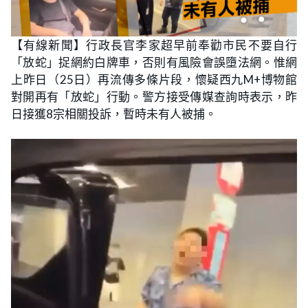
【有線新聞】行政長官李家超早前奉勸市民不要自行
「放蛇」捉網約白牌車，否則有風險會誤墮法網。惟網
上昨日（25日）再流傳多條片段，懷疑西九M+博物館
對開再有「放蛇」行動。警方接受傳媒查詢時表示，昨
日接獲8宗相關投訴，暫時未有人被捕。