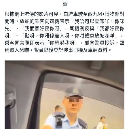
圖
根據網上流傳的影片可見，白牌車駛至西九M+博物館對
開時，放蛇的乘客向司機表示「我唔可以查㗎咩，係咪
先」、「我而家好驚你呀」，司機則反稱「我都好驚你
呀」、「點呀，你唔係差人呀，你咁鍾意放蛇㗎咩」，
乘客聞言隨即表示「你恐嚇我呀」，並向警員投訴，聲
稱遭人恐嚇。警員隨後登記涉事司機及車輛資料。