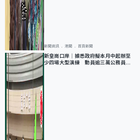
新聞資訊
港聞
首頁新聞
新皇崗口岸｜據悉政府擬本月中起辦至
少四場大型演練 動員逾三萬公務員人
次測試