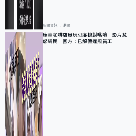
新聞資訊
港聞
瑞幸咖啡店員玩忌廉槍對嘴噴 影片惹
怒網民 官方：已解僱違規員工