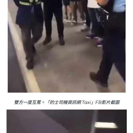
雙方一度互罵。「的士司機資訊網 Taxi」FB影片截圖