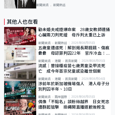
新聞資訊
新聞熱話
其他人也在看
勸未婚夫戒煙爆命案 28歲女教師連捅
心臟兩刀判死緩 母斥判太重已上訴
2026年08月05日
新聞資訊
新聞熱話
五歲童遭虐死｜解剖揭長期捱餓、傷痕
纍纍 母認罪判囚22年 官斥冷血：同
類案最惡劣
2026年08月05日
新聞資訊
港聞
首頁新聞
流感｜曾接種疫苗七歲男童染甲流死
亡 成今年首宗兒童感染離世個案
2026年08月04日
新聞資訊
港聞
首頁新聞
涉前年於新加坡機場傷人 港人母子分
別判囚半年、10日
2026年08月05日
新聞資訊
兩岸國際
偶像「不點名」談粉絲越界 日女死忠
遭群起狙擊 掛繩開直播道歉後輕生
2026年08月06日