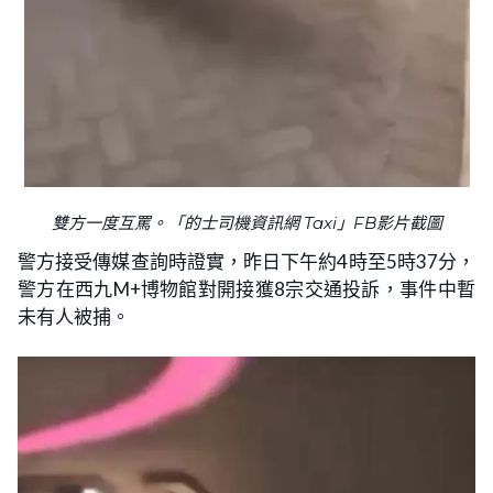
雙方一度互罵。「的士司機資訊網 Taxi」FB影片截圖
警方接受傳媒查詢時證實，昨日下午約4時至5時37分，
警方在西九M+博物館對開接獲8宗交通投訴，事件中暫
未有人被捕。