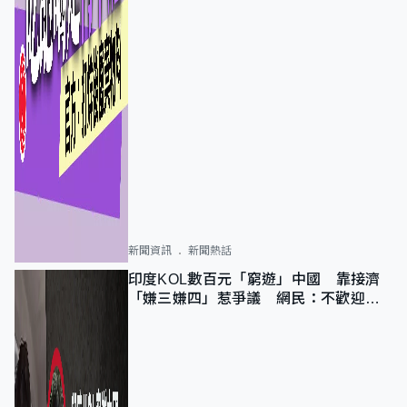
新聞資訊
新聞熱話
印度KOL數百元「窮遊」中國 靠接濟
「嫌三嫌四」惹爭議 網民：不歡迎劣
質旅客