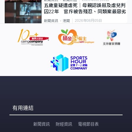
新聞資訊
新聞熱話
五歲童疑遭虐死｜母親認誤殺及虐兒判
囚22年 官斥被告殘忍、同類案最惡劣
2026年08月05日
新聞資訊
港聞
有用連結
新聞資訊
財經資訊
電視節目表