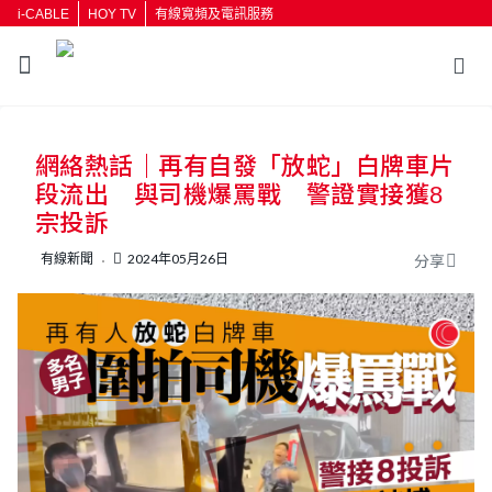
i-CABLE
HOY TV
有線寬頻及電訊服務
返回
網絡熱話｜再有自發「放蛇」白牌車片
按輸入鍵開始搜尋
段流出 與司機爆罵戰 警證實接獲8
宗投訴
有線新聞
2024年05月26日
分享