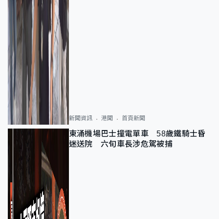
新聞資訊
港聞
首頁新聞
東涌機場巴士撞電單車 58歲鐵騎士昏
迷送院 六旬車長涉危駕被捕