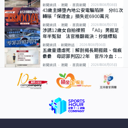
斃
2026年08月08日
新聞資訊
港聞
首頁新聞
43歲主婦墮內地公安電騙陷阱 分81次
轉賬「保證金」損失近6900萬元
2026年08月07日
新聞資訊
港聞
首頁新聞
涉誘12歲女自拍祼照 「A0」男捱足
年半冤獄 法官推翻裁決：抄錯標點
2026年08月06日
新聞資訊
新聞熱話
五歲童遭虐死｜解剖揭長期捱餓、傷痕
纍纍 母認罪判囚22年 官斥冷血：同
類案最惡劣
2026年08月05日
新聞資訊
港聞
首頁新聞