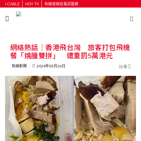
i-CABLE
HOY TV
有線寬頻及電訊服務
返回
網絡熱話｜香港飛台灣 旅客打包飛機
按輸入鍵開始搜尋
餐「燒臘雙拼」 遭重罰5萬港元
有線新聞
2024年05月26日
分享