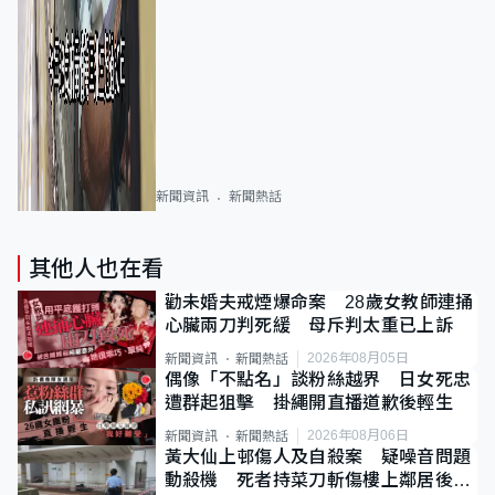
新聞資訊
新聞熱話
其他人也在看
勸未婚夫戒煙爆命案 28歲女教師連捅
心臟兩刀判死緩 母斥判太重已上訴
2026年08月05日
新聞資訊
新聞熱話
偶像「不點名」談粉絲越界 日女死忠
遭群起狙擊 掛繩開直播道歉後輕生
2026年08月06日
新聞資訊
新聞熱話
黃大仙上邨傷人及自殺案 疑噪音問題
動殺機 死者持菜刀斬傷樓上鄰居後墮