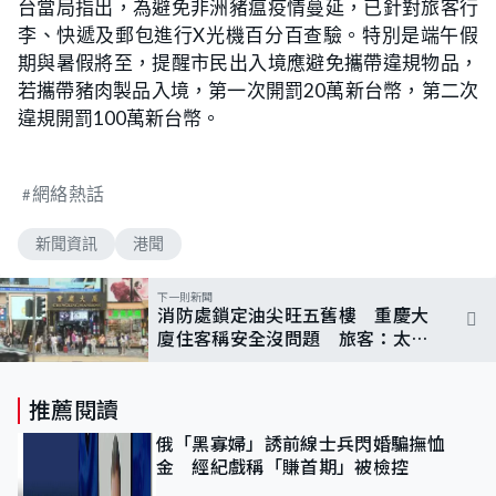
台當局指出，為避免非洲豬瘟疫情蔓延，已針對旅客行
李、快遞及郵包進行X光機百分百查驗。特別是端午假
期與暑假將至，提醒市民出入境應避免攜帶違規物品，
若攜帶豬肉製品入境，第一次開罰20萬新台幣，第二次
違規開罰100萬新台幣。
網絡熱話
新聞資訊
港聞
下一則新聞
消防處鎖定油尖旺五舊樓 重慶大
廈住客稱安全沒問題 旅客：太逼
太多人
推薦閱讀
俄「黑寡婦」誘前線士兵閃婚騙撫恤
金 經紀戲稱「賺首期」被檢控