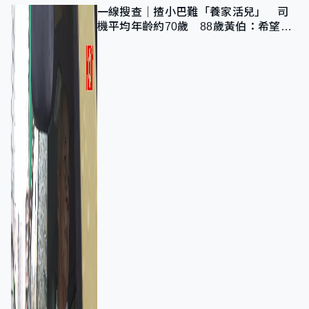
一線搜查｜揸小巴難「養家活兒」 司
機平均年齡約70歲 88歲黃伯：希望一
直揸落去