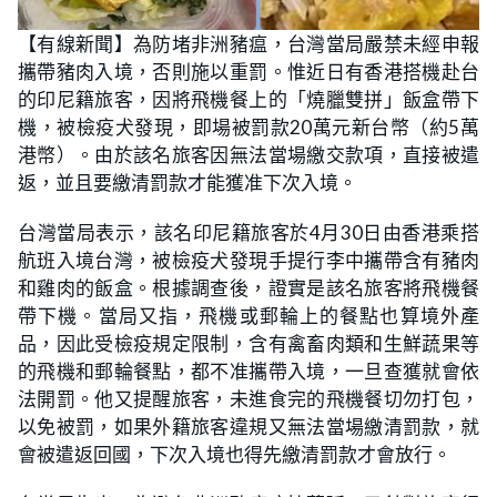
【有線新聞】為防堵非洲豬瘟，台灣當局嚴禁未經申報
攜帶豬肉入境，否則施以重罰。惟近日有香港搭機赴台
的印尼籍旅客，因將飛機餐上的「燒臘雙拼」飯盒帶下
機，被檢疫犬發現，即場被罰款20萬元新台幣（約5萬
港幣）。由於該名旅客因無法當場繳交款項，直接被遣
返，並且要繳清罰款才能獲准下次入境。
台灣當局表示，該名印尼籍旅客於4月30日由香港乘搭
航班入境台灣，被檢疫犬發現手提行李中攜帶含有豬肉
和雞肉的飯盒。根據調查後，證實是該名旅客將飛機餐
帶下機。當局又指，飛機或郵輪上的餐點也算境外產
品，因此受檢疫規定限制，含有禽畜肉類和生鮮蔬果等
的飛機和郵輪餐點，都不准攜帶入境，一旦查獲就會依
法開罰。他又提醒旅客，未進食完的飛機餐切勿打包，
以免被罰，如果外籍旅客違規又無法當場繳清罰款，就
會被遣返回國，下次入境也得先繳清罰款才會放行。