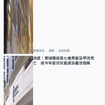
新聞資訊
港聞
首頁新聞
流感｜曾接種疫苗七歲男童染甲流死
亡 成今年首宗兒童感染離世個案