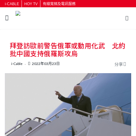
i-CABLE
HOY TV
有線寬頻及電訊服務
返回
拜登訪歐前警告俄軍或動用化武 北約
按輸入鍵開始搜尋
批中國支持俄羅斯攻烏
i-Cable
2022年03月23日
分享