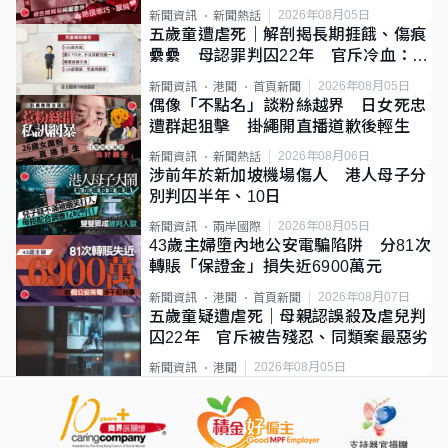
2026年08月05日
新聞資訊
新聞熱話
五歲童遭虐死｜解剖揭長期捱餓、傷痕
纍纍 母認罪判囚22年 官斥冷血：同
類案最惡劣
2026年08月05日
新聞資訊
港聞
首頁新聞
偶像「不點名」談粉絲越界 日女死忠
遭群起狙擊 掛繩開直播道歉後輕生
2026年08月06日
新聞資訊
新聞熱話
涉前年於新加坡機場傷人 港人母子分
別判囚半年、10日
2026年08月05日
新聞資訊
兩岸國際
43歲主婦墮內地公安電騙陷阱 分81次
轉賬「保證金」損失近6900萬元
2026年08月07日
新聞資訊
港聞
首頁新聞
五歲童疑遭虐死｜母親認誤殺及虐兒判
囚22年 官斥被告殘忍、同類案最惡劣
2026年08月05日
新聞資訊
港聞