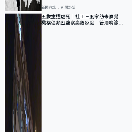
新聞資訊
新聞熱話
五歲童遭虐死｜社工三度家訪未察覺
機構倡頻密監察高危家庭 管浩鳴籲加
強跨部門協作