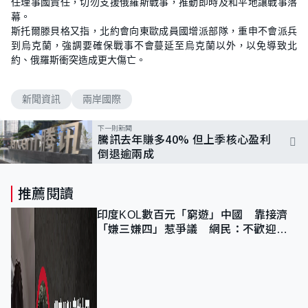
任理事國責任，切勿支援俄羅斯戰事，推動即時及和平地讓戰事落
幕。
斯托爾滕貝格又指，北約會向東歐成員國增派部隊，重申不會派兵
到烏克蘭，強調要確保戰事不會蔓延至烏克蘭以外，以免導致北
約、俄羅斯衝突造成更大傷亡。
新聞資訊
兩岸國際
下一則新聞
騰訊去年賺多40% 但上季核心盈利
倒退逾兩成
推薦閱讀
印度KOL數百元「窮遊」中國 靠接濟
「嫌三嫌四」惹爭議 網民：不歡迎劣
質旅客