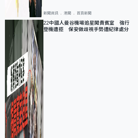
新聞資訊
港聞
首頁新聞
22中國人曼谷機場追星闖貴賓室 強行
登機遭拒 保安做歧視手勢遭紀律處分