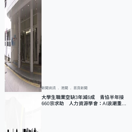
新聞資訊
港聞
首頁新聞
大學生職業空缺3年減6成 青協半年接
660宗求助 人力資源學會：AI浪潮重整
職位需求