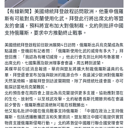
【有線新聞】美國總統拜登啟程訪問歐洲，他重申俄羅
斯有可能對烏克蘭使用化武。拜登此行將出席北約等盟
友的會議，預料將宣布加大對俄制裁。北約則批評中國
支持俄羅斯，要求中方推動終止戰事。
美國總統拜登啟程前往歐洲展開4日訪問，俄羅斯出兵烏克蘭成為焦
點議題。登機前有記者問︰「俄羅斯使用化武的威脅有多大？」拜
登回應︰「我認為有確切威脅。」他此行會先到比利時布魯塞爾，
出席北約、七國集團及歐洲理事會會議，周五轉到波蘭。
美媒早前引述消息報道，華府與盟友將擴大制裁俄羅斯議員的名
單，拜登還會宣布加強與歐洲的能源合作，長遠減少歐洲對俄羅斯
天然氣倚賴。據報拜登到訪波蘭期間，除了與總統杜達會面，亦可
能探訪當地烏克蘭難民。
北約預告會在周四會上提出為烏克蘭提供更多支援，協助應對潛在
的生化、放射性，以至核武攻擊。北約秘書長斯托爾滕貝格在會議
前夕警告，俄羅斯應認清絕無可能在核戰勝出。
他又點名批評中國在俄烏戰事支持俄羅斯︰「中國在政治上支持俄
羅斯，包括透播散播謊言和失實資訊。盟友關注中國可能提供實質
物資支援俄羅斯侵略行動。」北約將敦促中國履行聯合國安理會常