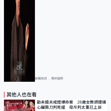
新聞資訊
兩岸國際
其他人也在看
勸未婚夫戒煙爆命案 28歲女教師連捅
心臟兩刀判死緩 母斥判太重已上訴