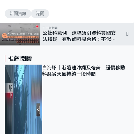
新聞資訊
港聞
下一則新聞
公社科範例 達標須引資料答國安
法釋疑 有教師料易合格：不似通
識科要求辨識能力
推薦閱讀
白海豚｜漸遠離沖繩及奄美 緩慢移動
料惡劣天氣持續一段時間