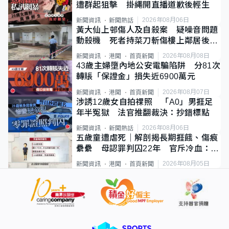
遭群起狙擊 掛繩開直播道歉後輕生
2026年08月06日
新聞資訊
新聞熱話
黃大仙上邨傷人及自殺案 疑噪音問題
動殺機 死者持菜刀斬傷樓上鄰居後墮
斃
2026年08月08日
新聞資訊
港聞
首頁新聞
43歲主婦墮內地公安電騙陷阱 分81次
轉賬「保證金」損失近6900萬元
2026年08月07日
新聞資訊
港聞
首頁新聞
涉誘12歲女自拍祼照 「A0」男捱足
年半冤獄 法官推翻裁決：抄錯標點
2026年08月06日
新聞資訊
新聞熱話
五歲童遭虐死｜解剖揭長期捱餓、傷痕
纍纍 母認罪判囚22年 官斥冷血：同
類案最惡劣
2026年08月05日
新聞資訊
港聞
首頁新聞