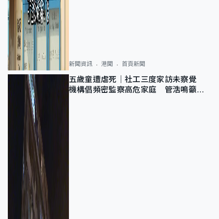
新聞資訊
港聞
首頁新聞
五歲童遭虐死｜社工三度家訪未察覺
機構倡頻密監察高危家庭 管浩鳴籲加
強跨部門協作