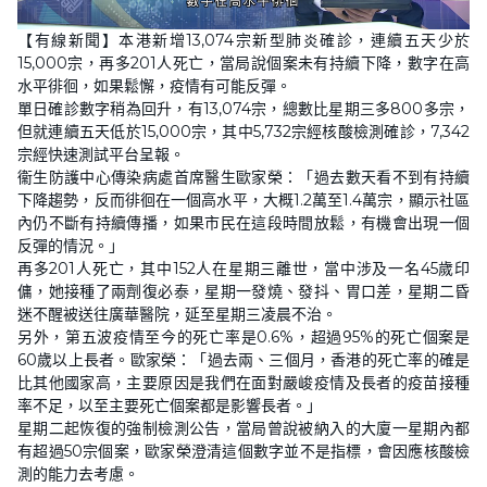
L
U
o
n
【有線新聞】本港新增13,074宗新型肺炎確診，連續五天少於
a
m
d
u
15,000宗，再多201人死亡，當局說個案未有持續下降，數字在高
e
t
d
e
水平徘徊，如果鬆懈，疫情有可能反彈。
:
4
單日確診數字稍為回升，有13,074宗，總數比星期三多800多宗，
4
但就連續五天低於15,000宗，其中5,732宗經核酸檢測確診，7,342
.
9
宗經快速測試平台呈報。
9
%
衞生防護中心傳染病處首席醫生歐家榮：「過去數天看不到有持續
下降趨勢，反而徘徊在一個高水平，大概1.2萬至1.4萬宗，顯示社區
內仍不斷有持續傳播，如果市民在這段時間放鬆，有機會出現一個
反彈的情況。」
再多201人死亡，其中152人在星期三離世，當中涉及一名45歲印
傭，她接種了兩劑復必泰，星期一發燒、發抖、胃口差，星期二昏
迷不醒被送往廣華醫院，延至星期三凌晨不治。
另外，第五波疫情至今的死亡率是0.6%，超過95%的死亡個案是
60歲以上長者。歐家榮：「過去兩、三個月，香港的死亡率的確是
比其他國家高，主要原因是我們在面對嚴峻疫情及長者的疫苗接種
率不足，以至主要死亡個案都是影響長者。」
星期二起恢復的強制檢測公告，當局曾說被納入的大廈一星期內都
有超過50宗個案，歐家榮澄清這個數字並不是指標，會因應核酸檢
測的能力去考慮。