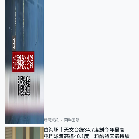
新聞資訊
兩岸國際
白海豚｜天文台錄34.7度創今年最高
屯門泳灘高達40.1度 料酷熱天氣持續