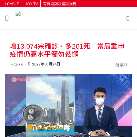
i-CABLE
HOY TV
有線寬頻及電訊服務
返回
增13,074宗確診、多201死 當局重申
按輸入鍵開始搜尋
疫情仍高水平籲勿鬆懈
i-Cable
2022年03月24日
分享