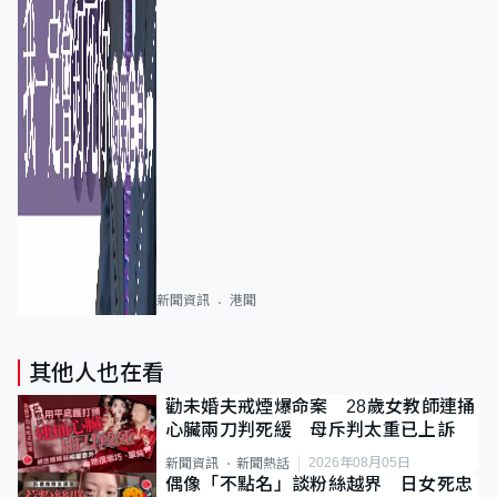
新聞資訊
港聞
其他人也在看
勸未婚夫戒煙爆命案 28歲女教師連捅
心臟兩刀判死緩 母斥判太重已上訴
2026年08月05日
新聞資訊
新聞熱話
偶像「不點名」談粉絲越界 日女死忠