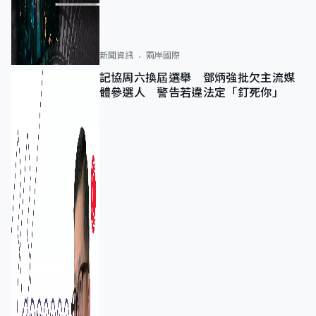
新聞資訊
兩岸國際
記協周六換屆選舉 鄧炳強批欠主流媒
體參選人 警告若違法定「釘死你」