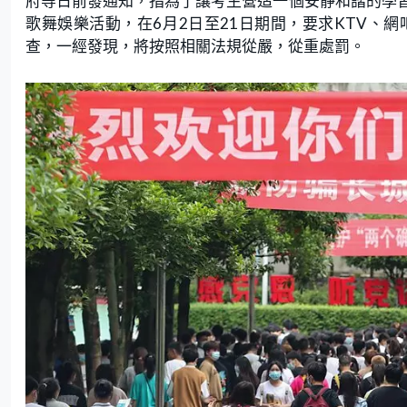
府等日前發通知，指為了讓考生營造一個安靜和諧的學
歌舞娛樂活動，在6月2日至21日期間，要求KTV、
查，一經發現，將按照相關法規從嚴，從重處罰。