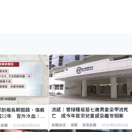
流感｜曾接種疫苗七歲男童染甲流死
解剖揭長期捱餓、傷痕
亡 成今年首宗兒童感染離世個案
22年 官斥冷血：同
2026年08月04日
新聞資訊
港聞
首頁新聞
2026年08月05日
頁新聞