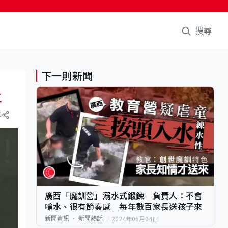
搜尋
下一則新聞
工
享
廣西「魔訓營」溺水式鍛鍊 負責人：不會
嗆水、很有節奏感 每年數百家長送孩子來
2024年06月04日
新聞資訊
新聞熱話