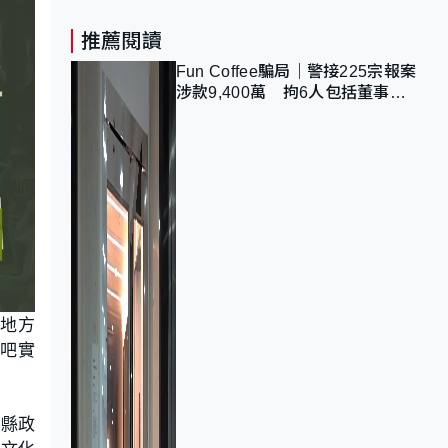
推薦閱讀
Fun Coffee騙局｜警接225宗報案
涉款9,400萬 拘6人包括董事股
東 最高金額一宗涉近千萬
個地方
網吧實
南縣政