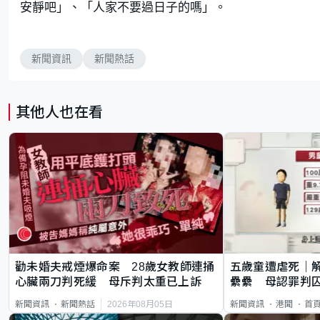
安靜吧」、「人家不要過日子的嗎」。
新聞資訊
新聞熱話
其他人也在看
勸未婚夫戒煙爆命案 28歲女教師連捅
五歲童遭虐死｜
心臟兩刀判死緩 母斥判太重已上訴
纍纍 母認罪判囚
類案最惡劣
2026年08月05日
新聞資訊
新聞熱話
新聞資訊
港聞
首