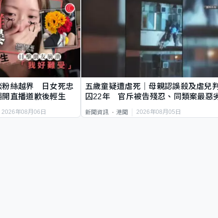
談粉絲越界 日女死忠
五歲童疑遭虐死｜母親認誤殺及虐兒
繩開直播道歉後輕生
囚22年 官斥被告殘忍、同類案最惡
2026年08月06日
2026年08月05日
新聞資訊
港聞