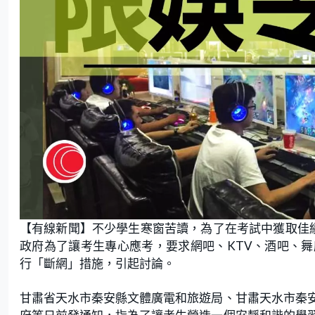
【有線新聞】不少學生寒窗苦讀，為了在考試中獲取佳
政府為了讓考生專心應考，要求網吧、KTV、酒吧、
行「斷網」措施，引起討論。
甘肅省天水市秦安縣文體廣電和旅遊局、甘肅天水市秦