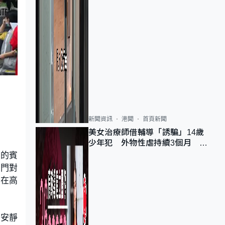
新聞資訊
港聞
首頁新聞
美女治療師借輔導「誘騙」14歲
少年犯 外物性虐持續3個月 受
害者母：要保護其他人
宿的賓
部門對
，在高
們安靜