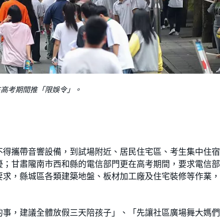
在高考期間推「限娛令」。
不得攜帶音響設備，到試場附近、居民住宅區、考生集中住
擾；甘肅隴南市西和縣的電信部門更在高考期間，要求電信
要求，縣城區各類建築地盤、板材加工廠及住宅裝修等作業
的事，建議全體放假三天陪孩子」、「先讓社區廣場舞大媽