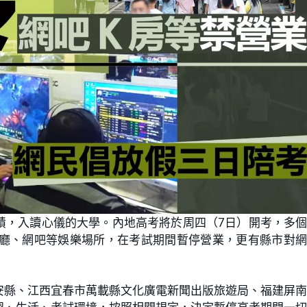
績，入讀心儀的大學。內地高考將於周四（7日）開考，多
舞廳、網吧等娛樂場所，在考試期間暫停營業，更有縣市對
安縣、江西宜春市萬載縣文化廣電新聞出版旅遊局、福建屏