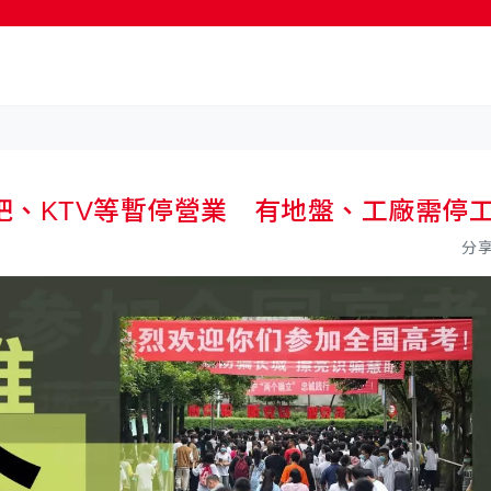
吧、KTV等暫停營業 有地盤、工廠需停
分