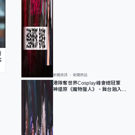
判
劣
新聞資訊
新聞熱話
港隊奪世界Cosplay峰會總冠軍
神還原《魔物獵人》、舞台融入獅
子山 參賽者：讓大家認識香港