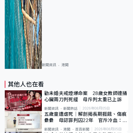
新聞資訊
港聞
其他人也在看
勸未婚夫戒煙爆命案 28歲女教師連捅
心臟兩刀判死緩 母斥判太重已上訴
2026年08月05日
新聞資訊
新聞熱話
五歲童遭虐死｜解剖揭長期捱餓、傷痕
纍纍 母認罪判囚22年 官斥冷血：同
類案最惡劣
2026年08月05日
新聞資訊
港聞
首頁新聞