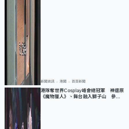
新聞資訊
港聞
首頁新聞
港隊奪世界Cosplay峰會總冠軍 神還原
《魔物獵人》、舞台融入獅子山 參賽
者：讓大家認識香港