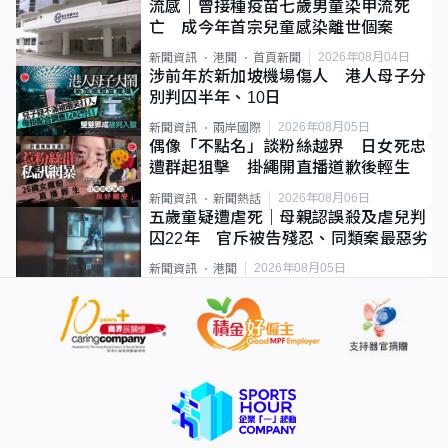
流感｜曾接種疫苗七歲男童染甲流死
亡 成今年首宗兒童感染離世個案
2026年08月04日
新聞資訊
港聞
首頁新聞
涉前年於新加坡機場傷人 港人母子分
別判囚半年、10日
2026年08月05日
新聞資訊
兩岸國際
偶像「不點名」談粉絲越界 日女死忠
遭群起狙擊 掛繩開直播道歉後輕生
2026年08月06日
新聞資訊
新聞熱話
五歲童疑遭虐死｜母親認誤殺及虐兒判
囚22年 官斥被告殘忍、同類案最惡劣
2026年08月05日
新聞資訊
港聞