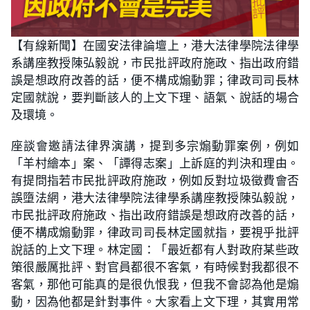
【有線新聞】在國安法律論壇上，港大法律學院法律學
系講座教授陳弘毅說，市民批評政府施政、指出政府錯
誤是想政府改善的話，便不構成煽動罪；律政司司長林
定國就說，要判斷該人的上文下理、語氣、說話的場合
及環境。
座談會邀請法律界演講，提到多宗煽動罪案例，例如
「羊村繪本」案、「譚得志案」上訴庭的判決和理由。
有提問指若巿民批評政府施政，例如反對垃圾徵費會否
誤墮法網，港大法律學院法律學系講座教授陳弘毅說，
市民批評政府施政、指出政府錯誤是想政府改善的話，
便不構成煽動罪，律政司司長林定國就指，要視乎批評
說話的上文下理。林定國：「最近都有人對政府某些政
策很嚴厲批評、對官員都很不客氣，有時候對我都很不
客氣，那他可能真的是很仇恨我，但我不會認為他是煽
動，因為他都是針對事件。大家看上文下理，其實用常