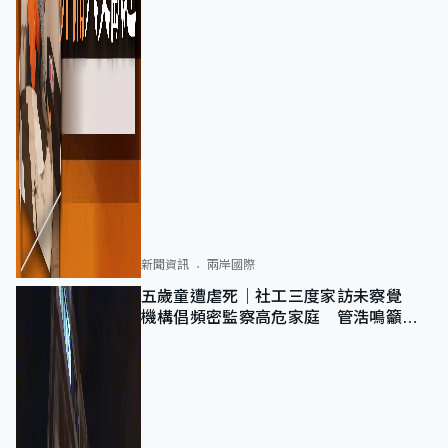
新聞資訊
兩岸國際
五歲童遭虐死｜社工三度家訪未察覺
機構倡頻密監察高危家庭 管浩鳴籲加
強跨部門協作