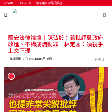
i-CABLE
HOY TV
有線寬頻及電訊服務
返回
國安法律論壇｜陳弘毅：若批評冀政府
按輸入鍵開始搜尋
改進、不構成煽動罪 林定國：須視乎
上文下理
有線新聞
2024年06月08日
分享