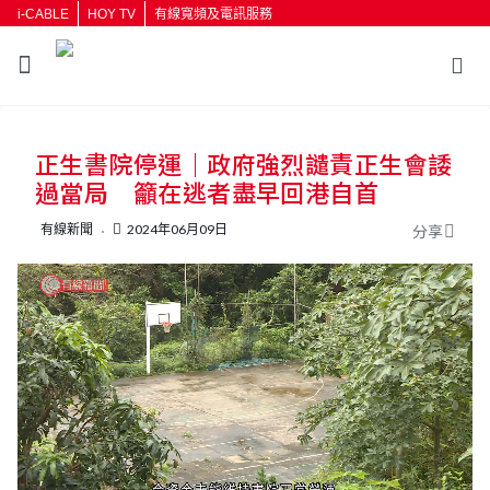
i-CABLE
HOY TV
有線寬頻及電訊服務
返回
正生書院停運｜政府強烈譴責正生會諉
按輸入鍵開始搜尋
過當局 籲在逃者盡早回港自首
有線新聞
2024年06月09日
分享