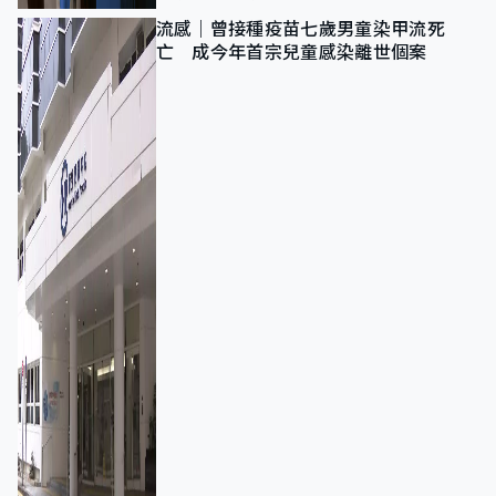
流感｜曾接種疫苗七歲男童染甲流死
亡 成今年首宗兒童感染離世個案