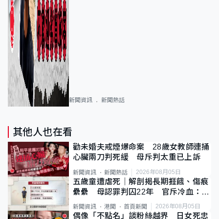
新聞資訊
新聞熱話
其他人也在看
勸未婚夫戒煙爆命案 28歲女教師連捅
心臟兩刀判死緩 母斥判太重已上訴
2026年08月05日
新聞資訊
新聞熱話
五歲童遭虐死｜解剖揭長期捱餓、傷痕
纍纍 母認罪判囚22年 官斥冷血：同
類案最惡劣
2026年08月05日
新聞資訊
港聞
首頁新聞
偶像「不點名」談粉絲越界 日女死忠