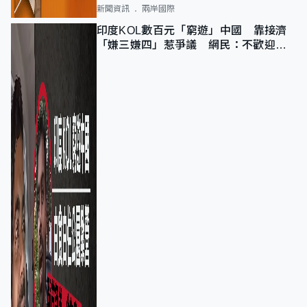
新聞資訊
兩岸國際
印度KOL數百元「窮遊」中國 靠接濟
「嫌三嫌四」惹爭議 網民：不歡迎劣
質旅客