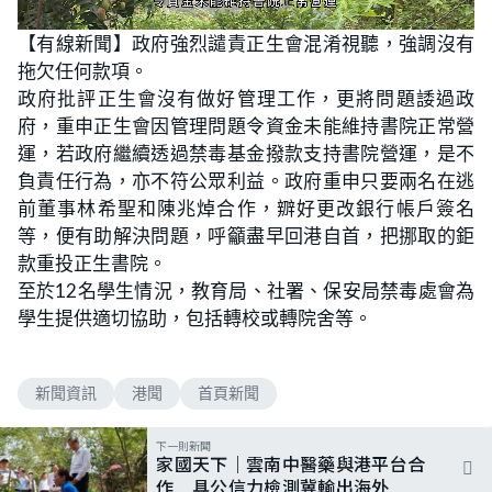
L
U
o
n
【有線新聞】政府強烈譴責正生會混淆視聽，強調沒有
a
m
d
u
拖欠任何款項。
e
t
d
e
:
政府批評正生會沒有做好管理工作，更將問題諉過政
5
0
府，重申正生會因管理問題令資金未能維持書院正常營
.
0
運，若政府繼續透過禁毒基金撥款支持書院營運，是不
0
%
負責任行為，亦不符公眾利益。政府重申只要兩名在逃
前董事林希聖和陳兆焯合作，辧好更改銀行帳戶簽名
等，便有助解決問題，呼籲盡早回港自首，把挪取的鉅
款重投正生書院。
至於12名學生情況，教育局、社署、保安局禁毒處會為
學生提供適切協助，包括轉校或轉院舍等。
新聞資訊
港聞
首頁新聞
下一則新聞
家國天下｜雲南中醫藥與港平台合
作 具公信力檢測冀輸出海外