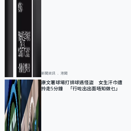
新聞資訊
港聞
康文署球場打排球遇怪盜 女生汗巾遭
拎走5分鐘 「行咗出出面唔知做乜」