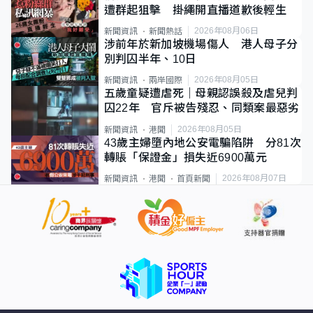
遭群起狙擊 掛繩開直播道歉後輕生
2026年08月06日
新聞資訊
新聞熱話
涉前年於新加坡機場傷人 港人母子分
別判囚半年、10日
2026年08月05日
新聞資訊
兩岸國際
五歲童疑遭虐死｜母親認誤殺及虐兒判
囚22年 官斥被告殘忍、同類案最惡劣
2026年08月05日
新聞資訊
港聞
43歲主婦墮內地公安電騙陷阱 分81次
轉賬「保證金」損失近6900萬元
2026年08月07日
新聞資訊
港聞
首頁新聞