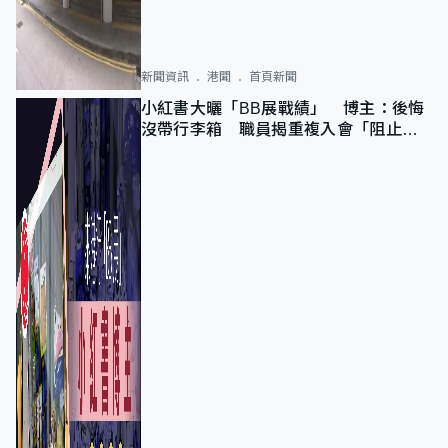
新聞資訊
港聞
首頁新聞
小紅書大曬「BB展戰績」 博主：後悔
沒帶行李箱 職員揭重複入會「阻止唔
到」