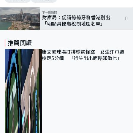
下一則新聞
財庫局：促請葡萄牙將香港剔出
「明顯具優惠稅制地區名單」
推薦閱讀
康文署球場打排球遇怪盜 女生汗巾遭
拎走5分鐘 「行咗出出面唔知做乜」