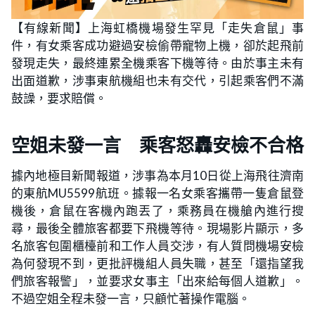
【有線新聞】上海虹橋機場發生罕見「走失倉鼠」事
件，有女乘客成功避過安檢偷帶寵物上機，卻於起飛前
發現走失，最終連累全機乘客下機等待。由於事主未有
出面道歉，涉事東航機組也未有交代，引起乘客們不滿
鼓譟，要求賠償。
空姐未發一言 乘客怒轟安檢不合格
據內地極目新聞報道，涉事為本月10日從上海飛往濟南
的東航MU5599航班。據報一名女乘客攜帶一隻倉鼠登
機後，倉鼠在客機內跑丟了，乘務員在機艙內進行搜
尋，最後全體旅客都要下飛機等待。現場影片顯示，多
名旅客包圍櫃檯前和工作人員交涉，有人質問機場安檢
為何發現不到，更批評機組人員失職，甚至「還指望我
們旅客報警」，並要求女事主「出來給每個人道歉」。
不過空姐全程未發一言，只顧忙著操作電腦。