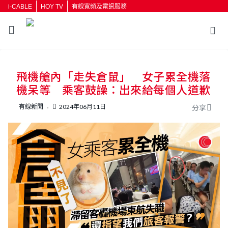
i-CABLE
HOY TV
有線寬頻及電訊服務
返回
飛機艙內「走失倉鼠」 女子累全機落
按輸入鍵開始搜尋
機呆等 乘客鼓譟：出來給每個人道歉
有線新聞
2024年06月11日
分享