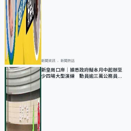
新聞資訊
新聞熱話
新皇崗口岸｜據悉政府擬本月中起辦至
少四場大型演練 動員逾三萬公務員人
次測試