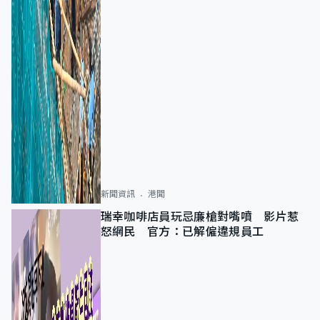
新聞資訊
港聞
瑞幸咖啡店員玩忌廉槍對嘴噴 影片惹
怒網民 官方：已解僱違規員工