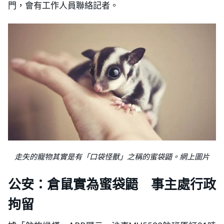
門，會有工作人員聯絡記者。
走失的寵物其實是有「口袋怪獸」之稱的蜜袋鼯。網上圖片
公安：倉鼠實為蜜袋鼯 事主處行政
拘留