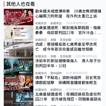
其他人也在看
勸未婚夫戒煙爆命案 28歲女教師連捅
心臟兩刀判死緩 母斥判太重已上訴
2026年08月05日
新聞資訊
新聞熱話
五歲童遭虐死｜解剖揭長期捱餓、傷痕
纍纍 母認罪判囚22年 官斥冷血：同
類案最惡劣
2026年08月05日
新聞資訊
港聞
首頁新聞
流感｜曾接種疫苗七歲男童染甲流死
亡 成今年首宗兒童感染離世個案
2026年08月04日
新聞資訊
港聞
首頁新聞
涉前年於新加坡機場傷人 港人母子分
別判囚半年、10日
2026年08月05日
新聞資訊
兩岸國際
偶像「不點名」談粉絲越界 日女死忠
遭群起狙擊 掛繩開直播道歉後輕生
2026年08月06日
新聞資訊
新聞熱話
五歲童疑遭虐死｜母親認誤殺及虐兒判
囚22年 官斥被告殘忍、同類案最惡劣