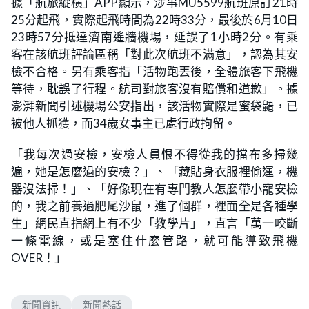
據「航旅縱橫」APP顯示，涉事MU5599航班原訂21時
25分起飛，實際起飛時間為22時33分，最後於6月10日
23時57分抵達濟南遙牆機場，延誤了1小時2分。有乘
客在該航班評論區稱「對此次航班不滿意」，認為其安
檢不合格。另有乘客指「活物跑丟後，全體旅客下飛機
等待，耽誤了行程。航司對旅客沒有賠償和道歉」。據
澎湃新聞引述機場公安指出，該活物實際是蜜袋鼯，已
被他人抓獲，而34歲女事主已處行政拘留。
「我每次過安檢，安檢人員恨不得從我的擋布多掃幾
遍，她是怎麼過的安檢？」、「藏貼身衣服裡偷運，機
器沒法掃！」、「好像現在有專門教人怎麼帶小寵安檢
的，我之前養過肥尾沙鼠，進了個群，裡面全是各種學
生」網民直指網上有不少「教學片」，直言「萬一咬斷
一條電線，或是塞住什麼管路，就可能導致飛機
OVER！」
新聞資訊
新聞熱話