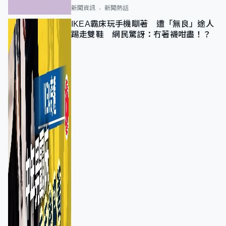
新聞資訊
新聞熱話
IKEA霸床玩手機瞓著 遭「無良」途人
踢走雙鞋 網民驚訝：冇著襪咁盡！？