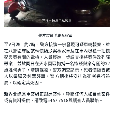
警方尋獲涉事私家車。
至9日晚上約7時，警方接獲一宗發現可疑車輛報案，並
在八鄉區尋回該輛懷疑涉案私家車及在車內檢獲一把懷
疑與案有關的電槍。人員經進一步調查後將案件改列謀
殺案，並於同日在天水圍區拘捕一名懷疑與案有關的32
歲姓何男子，涉嫌謀殺。警方調查顯示，死者懷疑曾被
人以拳腳及鈍器襲擊。警方稍後將安排為死者進行驗
屍，以確定其死因。
新界北總區重案組正跟進案件，呼籲任何人如目擊案件
或有資料提供，請致電5467 7518與調查人員聯絡。