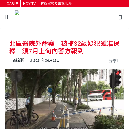
i-CABLE
HOY TV
有線寬頻及電訊服務
返回
北區醫院外命案｜被捕32歲疑犯獲准保
按輸入鍵開始搜尋
釋 須7月上旬向警方報到
有線新聞
2024年06月12日
分享