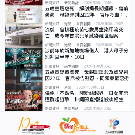
2026年08月05日
新聞資訊
新聞熱話
五歲童遭虐死｜解剖揭長期捱餓、傷痕
纍纍 母認罪判囚22年 官斥冷血：同
類案最惡劣
2026年08月05日
新聞資訊
港聞
首頁新聞
流感｜曾接種疫苗七歲男童染甲流死
亡 成今年首宗兒童感染離世個案
2026年08月04日
新聞資訊
港聞
首頁新聞
涉前年於新加坡機場傷人 港人母子分
別判囚半年、10日
2026年08月05日
新聞資訊
兩岸國際
五歲童疑遭虐死｜母親認誤殺及虐兒判
囚22年 官斥被告殘忍、同類案最惡劣
2026年08月05日
新聞資訊
港聞
偶像「不點名」談粉絲越界 日女死忠
遭群起狙擊 掛繩開直播道歉後輕生
2026年08月06日
新聞資訊
新聞熱話