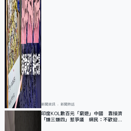
新聞資訊
新聞熱話
印度KOL數百元「窮遊」中國 靠接濟
「嫌三嫌四」惹爭議 網民：不歡迎劣
質旅客