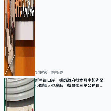
新聞資訊
兩岸國際
新皇崗口岸｜據悉政府擬本月中起辦至
少四場大型演練 動員逾三萬公務員人
次測試