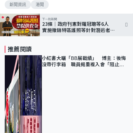
新聞資訊
港聞
下一則新聞
23條｜政府刊憲對羅冠聰等6人
實施撤銷特區護照等針對潛逃者措
施
推薦閱讀
小紅書大曬「BB展戰績」 博主：後悔
沒帶行李箱 職員揭重複入會「阻止唔
到」