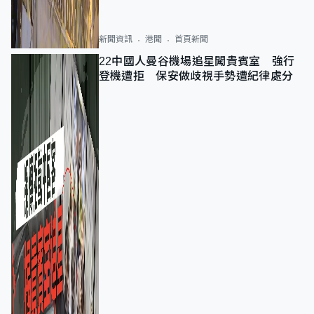
新聞資訊
港聞
首頁新聞
22中國人曼谷機場追星闖貴賓室 強行
登機遭拒 保安做歧視手勢遭紀律處分