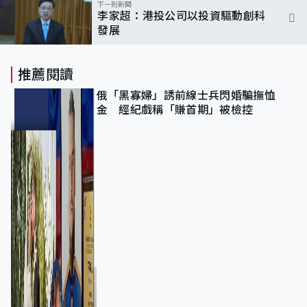
下一則新聞
李家超：港投公司以投資驅動創科
發展
推薦閱讀
俄「黑寡婦」誘前線士兵閃婚騙撫恤
金 經紀戲稱「賺首期」被檢控