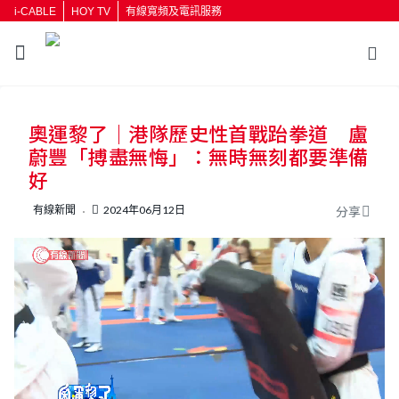
i-CABLE
HOY TV
有線寬頻及電訊服務
返回
奧運黎了｜港隊歷史性首戰跆拳道 盧
按輸入鍵開始搜尋
蔚豐「搏盡無悔」：無時無刻都要準備
好
有線新聞
2024年06月12日
分享