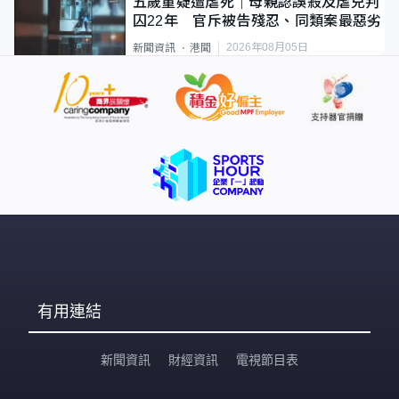
五歲童疑遭虐死｜母親認誤殺及虐兒判
囚22年 官斥被告殘忍、同類案最惡劣
2026年08月05日
新聞資訊
港聞
有用連結
新聞資訊
財經資訊
電視節目表