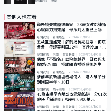
新聞資訊
港聞
其他人也在看
勸未婚夫戒煙爆命案 28歲女教師連捅
心臟兩刀判死緩 母斥判太重已上訴
2026年08月05日
新聞資訊
新聞熱話
五歲童遭虐死｜解剖揭長期捱餓、傷痕
纍纍 母認罪判囚22年 官斥冷血：同
類案最惡劣
2026年08月05日
新聞資訊
港聞
首頁新聞
偶像「不點名」談粉絲越界 日女死忠
遭群起狙擊 掛繩開直播道歉後輕生
2026年08月06日
新聞資訊
新聞熱話
涉前年於新加坡機場傷人 港人母子分
別判囚半年、10日
2026年08月05日
新聞資訊
兩岸國際
43歲主婦墮內地公安電騙陷阱 分81次
轉賬「保證金」損失近6900萬元
2026年08月07日
新聞資訊
港聞
首頁新聞