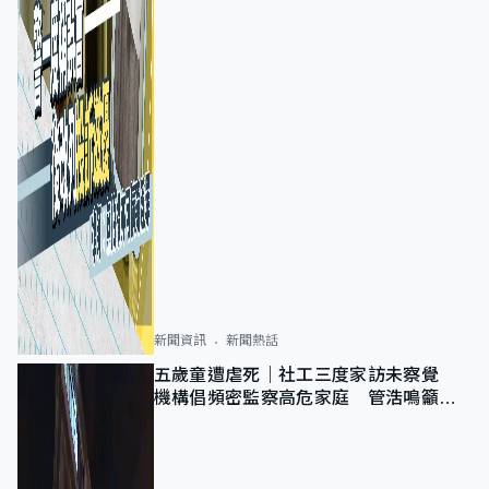
新聞資訊
新聞熱話
五歲童遭虐死｜社工三度家訪未察覺
機構倡頻密監察高危家庭 管浩鳴籲加
強跨部門協作