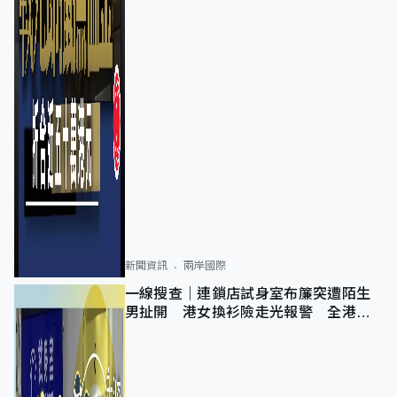
新聞資訊
兩岸國際
一線搜查｜連鎖店試身室布簾突遭陌生
男扯開 港女換衫險走光報警 全港分
店急換實體門