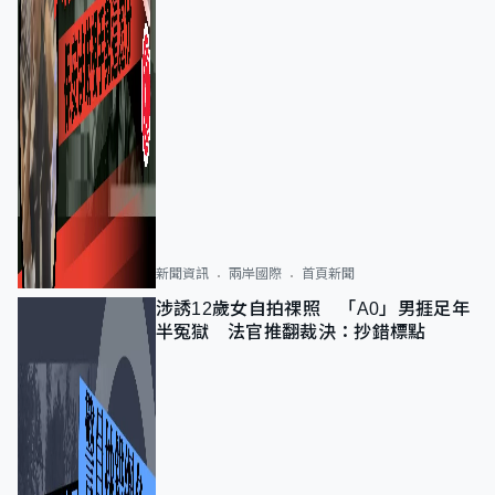
新聞資訊
兩岸國際
首頁新聞
涉誘12歲女自拍祼照 「A0」男捱足年
半冤獄 法官推翻裁決：抄錯標點