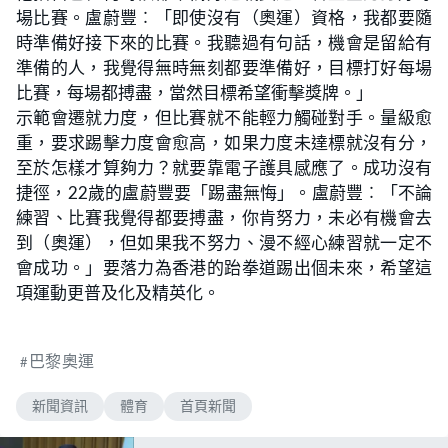
場比賽。盧蔚豐︰「即使沒有（奧運）資格，我都要隨
時準備好接下來的比賽。我聽過有句話，機會是留給有
準備的人，我覺得無時無刻都要準備好，目標打好每場
比賽，每場都搏盡，當然目標希望衝擊獎牌。」
示範會遷就力度，但比賽就不能輕力觸碰對手。量級愈
重，要求踢擊力度會愈高，如果力度未達標就沒有分，
至於怎樣才算夠力？就要靠電子護具感應了。成功沒有
捷徑，22歲的盧蔚豐要「踢盡無悔」。盧蔚豐︰「不論
練習、比賽我覺得都要搏盡，你肯努力，未必有機會去
到（奧運），但如果我不努力、漫不經心練習就一定不
會成功。」要落力為香港的跆拳道踢出個未來，希望這
項運動更普及化及精英化。
巴黎奧運
新聞資訊
體育
首頁新聞