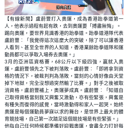
L
U
o
n
【有線新聞】盧蔚豐打入奧運，成為香港跆拳道第一
a
m
d
u
人，他表示過程有起有跌，去到奧運要「搏盡無悔」。
e
t
d
e
:
踢向奧運，要世界見識香港的跆拳道。跆拳道港隊代表
1
4
盧蔚豐︰「我覺得這次這麼大的突破，除了可以讓香港
.
7
人看到、甚至全世界的人知道，香港業餘跆拳道隊和運
5
%
動員都可以爭取入場券去奧運。」
3月的亞洲區資格賽，68公斤以下級四強，贏就入奧
運，盧蔚豐領先之下被判落敗。盧蔚豐︰「即將拿到資
格的情況下，被裁判判為落敗，當刻的心情好像由天堂
掉下地獄，完全沒想過突然輸了比賽。」對手之後被取
消資格，盧蔚豐補上，奧運夢成真。盧蔚豐︰「知道自
己取得資格當刻我又興奮又激動，亦有些緊張，興奮是
有種失而復得的感覺，當時激動得和家人一起哭。始終
奧運是每個運動員夢寐以求的舞台，是世界上最大的體
育競技場，自己第一次踏足這個競技場是有些緊張。」
他指自己任何時候都準備好迎戰奧運，會盡全力打好每