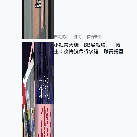
新聞資訊
港聞
首頁新聞
小紅書大曬「BB展戰績」 博
主：後悔沒帶行李箱 職員揭重複
入會「阻止唔到」