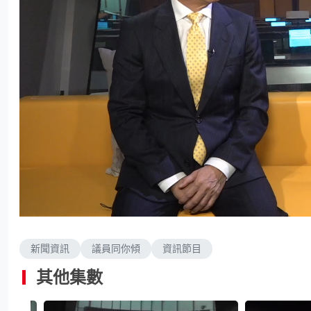
L
U
o
n
a
m
d
u
e
t
d
e
新聞資訊
議員同你傾
資訊節目
:
1
.
8
其他集數
9
%