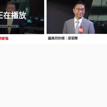
正在播放
議員同你傾：邵家輝
林新強