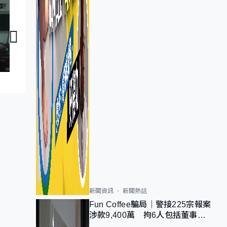
議員同你傾：林琳
議員同你傾：林哲
新聞資訊
新聞熱話
Fun Coffee騙局｜警接225宗報案
涉款9,400萬 拘6人包括董事股
東 最高金額一宗涉近千萬