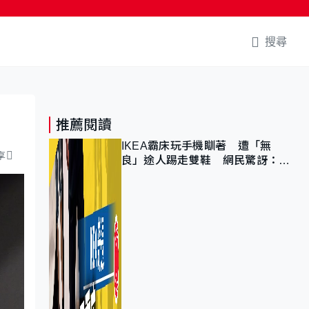
搜尋
推薦閱讀
IKEA霸床玩手機瞓著 遭「無
享
良」途人踢走雙鞋 網民驚訝：冇
著襪咁盡！？