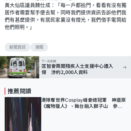
黃大仙區議員魏仕成：「每一戶都拍門，看看有沒有獨
居作者需要幫手便去幫，同時我們提供資訊告訴他們我
們有甚麼提供。有居民家裏沒有燈光，我們借手電筒給
他們照明。」
新聞資訊
港聞
下一則新聞
匡智會兩間殘疾人士支援中心遭入
侵 涉約2,000人資料
推薦閱讀
港隊奪世界Cosplay峰會總冠軍 神還原
《魔物獵人》、舞台融入獅子山 參賽
者：讓大家認識香港