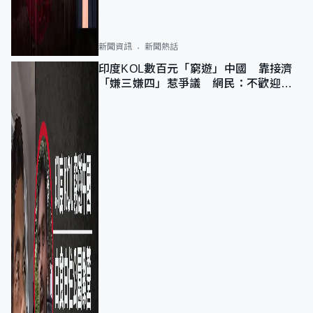
新聞資訊
新聞熱話
印度KOL數百元「窮遊」中國 靠接濟
「嫌三嫌四」惹爭議 網民：不歡迎劣
質旅客