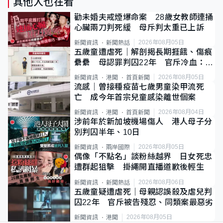
其他人也在看
勸未婚夫戒煙爆命案 28歲女教師連捅
心臟兩刀判死緩 母斥判太重已上訴
2026年08月05日
新聞資訊
新聞熱話
五歲童遭虐死｜解剖揭長期捱餓、傷痕
纍纍 母認罪判囚22年 官斥冷血：同
類案最惡劣
2026年08月05日
新聞資訊
港聞
首頁新聞
流感｜曾接種疫苗七歲男童染甲流死
亡 成今年首宗兒童感染離世個案
2026年08月04日
新聞資訊
港聞
首頁新聞
涉前年於新加坡機場傷人 港人母子分
別判囚半年、10日
2026年08月05日
新聞資訊
兩岸國際
偶像「不點名」談粉絲越界 日女死忠
遭群起狙擊 掛繩開直播道歉後輕生
2026年08月06日
新聞資訊
新聞熱話
五歲童疑遭虐死｜母親認誤殺及虐兒判
囚22年 官斥被告殘忍、同類案最惡劣
2026年08月05日
新聞資訊
港聞