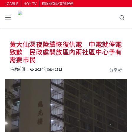
i-CABLE
HOY TV
有線寬頻及電訊服務
黃大仙深夜陸續恢復供電 中電就停電
致歉 民政處開放區內兩社區中心予有
需要市民
有線新聞
2024年06月13日
分享