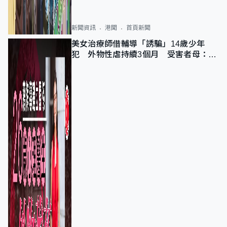
新聞資訊
港聞
首頁新聞
美女治療師借輔導「誘騙」14歲少年
犯 外物性虐持續3個月 受害者母：要
保護其他人