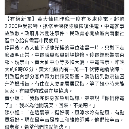
【有線新聞】黃大仙區昨晚一度有多處停電，超過
2,200戶受影響，搶修至深夜陸續恢復供電，中電就事
故致歉。政府非常關注事件，民政處亦開放區內兩個社
區中心給有需要市民使用。
停電後，黃大仙下邨龍光樓的單位漆黑一片，只剩下走
廊照明正常，中電職員派員到場搶修。停電還影響美東
邨、現崇山、黃大仙中心等多幢大廈，中電表示，昨晚
大約8時02分，黃大仙區內有一萬一千伏特電纜故障，
引致區內部分客戶電力供應受影響。消防接到數宗被困
升降機報告，有住在大廈高層居民指，等了幾小時未能
回家，有關愛隊成員在場協助。
黃小姐：「我做完健身就望到短訊，弟弟說『你們停電
了』，我以為他開玩笑，回來，不是吧。」
陳小姐：「在這裏等，挺好啊，風涼水冷有點風，有點
風還好。現在最辛苦是義工和維修師傅，他們較辛苦，
很老實，希望他們快點解決。」