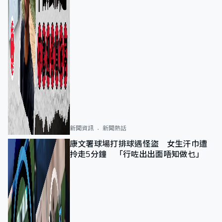
新聞資訊
新聞熱話
康文署球場打排球遇怪盜 女生汗巾遭
拎走5分鐘 「行咗出出面唔知做乜」