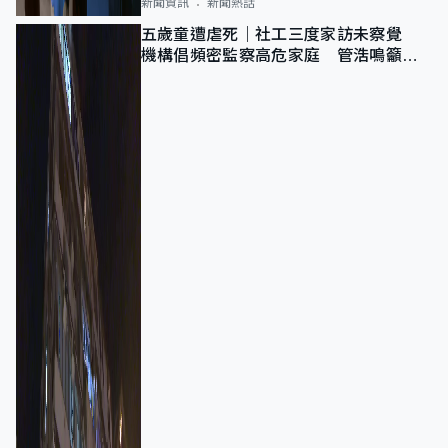
新聞資訊
新聞熱話
五歲童遭虐死｜社工三度家訪未察覺
機構倡頻密監察高危家庭 管浩鳴籲加
強跨部門協作