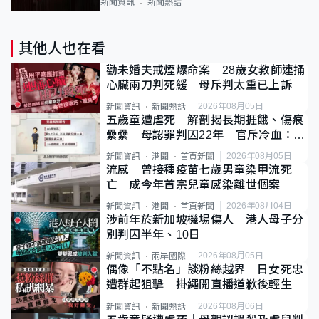
新聞資訊
新聞熱話
其他人也在看
勸未婚夫戒煙爆命案 28歲女教師連捅
心臟兩刀判死緩 母斥判太重已上訴
2026年08月05日
新聞資訊
新聞熱話
五歲童遭虐死｜解剖揭長期捱餓、傷痕
纍纍 母認罪判囚22年 官斥冷血：同
類案最惡劣
2026年08月05日
新聞資訊
港聞
首頁新聞
流感｜曾接種疫苗七歲男童染甲流死
亡 成今年首宗兒童感染離世個案
2026年08月04日
新聞資訊
港聞
首頁新聞
涉前年於新加坡機場傷人 港人母子分
別判囚半年、10日
2026年08月05日
新聞資訊
兩岸國際
偶像「不點名」談粉絲越界 日女死忠
遭群起狙擊 掛繩開直播道歉後輕生
2026年08月06日
新聞資訊
新聞熱話