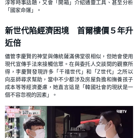
淳等時事話題，又會「開箱」介紹通靈工具、甚至分析
「國家命運」。
新世代陷經濟困境 首爾樓價５年升
近倍
儘管李慶賢的神堂與傳統薩滿佛堂很相似，但她會使用
現代宣傳手法來接觸信眾。在與委托人交談間的觀察所
得，李慶賢發現許多「千禧世代」和「Z世代」之所以
向巫師尋求幫助，當中不少都涉及房屋負擔和撫養孩子
成本等等經濟憂慮，她直言這是「韓國社會的現狀是一
個不容忽視的因素」。