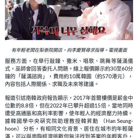
有年輕老闆在梨泰院開店，向李慶賢尋求指導。電視畫面
服務方面，在舉行敲鐘、撒米、唱歌、跳舞等薩滿儀
式，巫師會回答委托人問題。線上報價顯示約30至60分
鐘的「薩滿諮詢」，費用約10萬韓圓（約570港元），
內容包括人際關係、求職及未來等建議。
報道引述南韓政府報告顯示，2017年首爾樓價是薪金中
位數的8.8倍，但在2022年已攀升超過15倍，當地同時
遭受高通脹和高利率影響，使年輕人的經濟壓力持續。
據韓國學中央硏究院助理教授韓昇勳 （Han Seung-
hoon） 分析，有相同文化背景、居住在城市的年輕薩
滿，可以與面臨經濟挑戰但無法找到答案的年輕客戶，