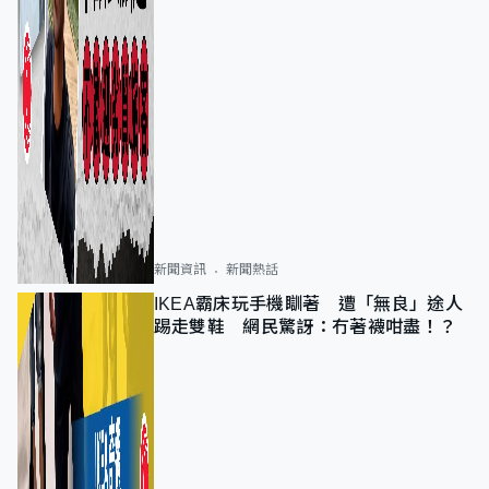
新聞資訊
新聞熱話
IKEA霸床玩手機瞓著 遭「無良」途人
踢走雙鞋 網民驚訝：冇著襪咁盡！？