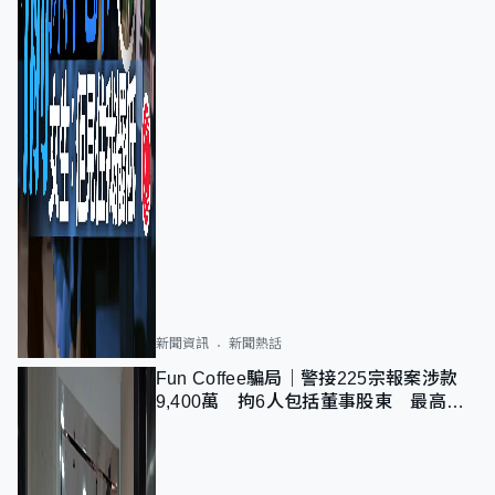
新聞資訊
新聞熱話
Fun Coffee騙局｜警接225宗報案涉款
9,400萬 拘6人包括董事股東 最高金
額一宗涉近千萬