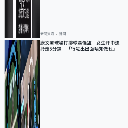
新聞資訊
港聞
康文署球場打排球遇怪盜 女生汗巾遭
拎走5分鐘 「行咗出出面唔知做乜」