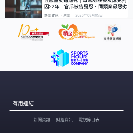
五歲童疑遭虐死｜母親認誤殺及虐兒判
囚22年 官斥被告殘忍、同類案最惡劣
2026年08月05日
新聞資訊
港聞
有用連結
新聞資訊
財經資訊
電視節目表