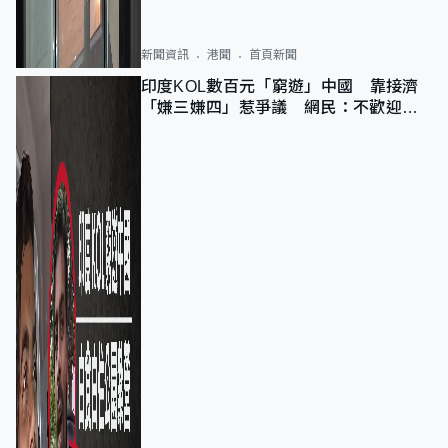
新聞資訊
港聞
首頁新聞
印度KOL數百元「窮遊」中國 靠接濟
「嫌三嫌四」惹爭議 網民：不歡迎劣
質旅客