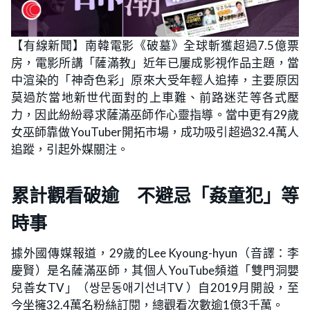
【有線新聞】南韓電影《破墓》全球斬獲超過7.5億票
房，電影所講「薩滿教」近年已屢成影視作品主題，當
中渲染的「神奇色彩」原來大受年輕人追捧，主要原因
莫過於當地新世代面對的上車難、前路迷茫等各式壓
力，因此紛紛尋求薩滿巫師作心靈指導。當中更有29歲
女巫師靠做YouTuber開拓市場，成功吸引超過32.4萬人
追蹤，引起外媒關注。
累計觀看破逾 不避忌「姦童犯」等
時事
據外國傳媒報道，29歲的Lee Kyoung-hyun（音譯：李
慶賢）是名薩滿巫師，其個人YouTube頻道「雙門洞嬰
兒善女TV」（쌍문동애기선녀TV ）自2019月開設，至
今坐擁32.4萬名粉絲訂閱，總觀看次數逾1億3千萬。