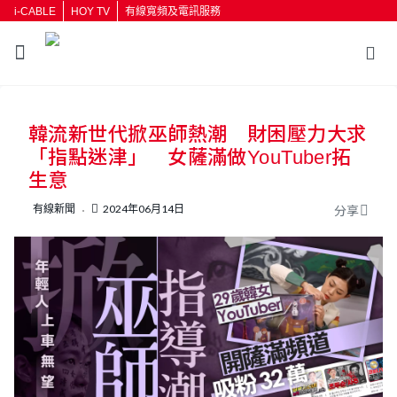
i-CABLE
HOY TV
有線寬頻及電訊服務
返回
韓流新世代掀巫師熱潮 財困壓力大求
按輸入鍵開始搜尋
「指點迷津」 女薩滿做YouTuber拓
生意
有線新聞
2024年06月14日
分享