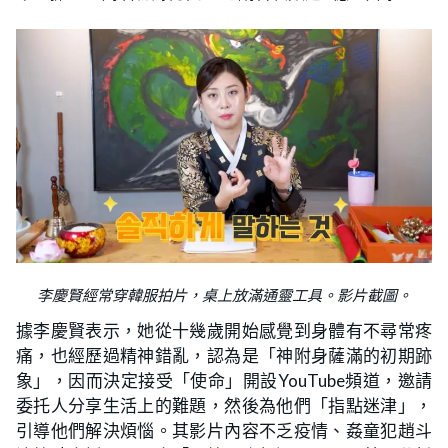
李慶賢經常穿韓服拍片，桌上放滿通靈工具。影片截圖。
據李慶賢表示，她從十幾歲開始感覺到身體有不尋常疼
痛，也經歷過精神錯亂，認為是「神附身薩滿的初期跡
象」，因而決定接受「使命」開設YouTube頻道，邀請
委托人分享生活上的難題，然後為他們「指點迷津」，
引導他們解決煩惱。其影片內容不乏疫情、姦童犯趙斗