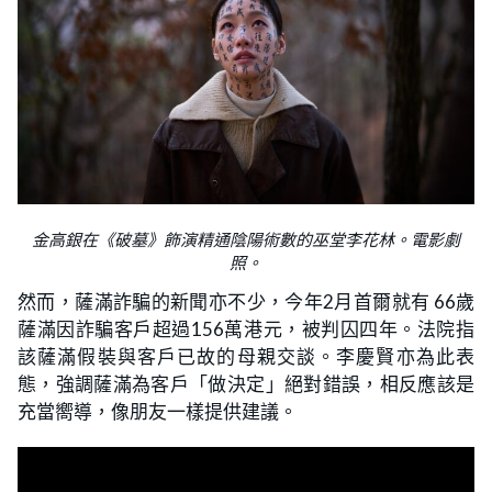
金高銀在《破墓》飾演精通陰陽術數的巫堂李花林。電影劇
照。
然而，薩滿詐騙的新聞亦不少，今年2月首爾就有 66歲
薩滿因詐騙客戶超過156萬港元，被判囚四年。法院指
該薩滿假裝與客戶已故的母親交談。李慶賢亦為此表
態，強調薩滿為客戶「做決定」絕對錯誤，相反應該是
充當嚮導，像朋友一樣提供建議。