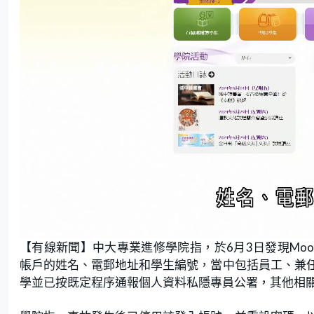
L
U
o
n
【有線新聞】中大專業進修學院指，於6月3日發現Moodl
a
m
d
u
e
t
帳戶的姓名、電郵地址和學生編號，當中包括員工、兼
d
e
:
學並已按既定程序通報個人資料私隱專員公署，其他相
6
0
.
0
0
%