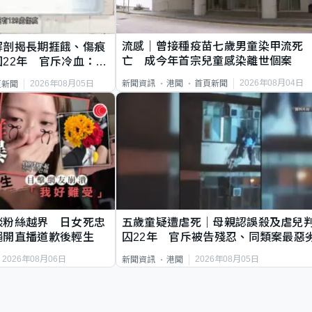
流感｜曾接種疫苗七歲男童染甲流死
解剖揭長期捱餓、傷痕
亡 成今年首宗兒童感染離世個案
22年 官斥冷血：同
2026年08月04日
新聞資訊
港聞
首頁新聞
2026年08月05日
頁新聞
談粉絲越界 日女死忠
五歲童疑遭虐死｜母親認誤殺及虐兒
繩開直播道歉後輕生
囚22年 官斥被告殘忍、同類案最惡
2026年08月06日
2026年08月05日
新聞資訊
港聞