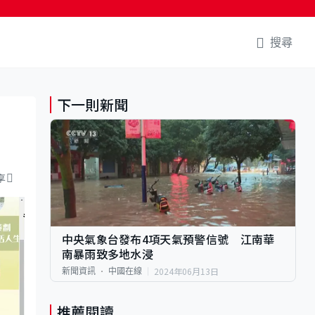
搜尋
下一則新聞
向
享
中央氣象台發布4項天氣預警信號 江南華
南暴雨致多地水浸
2024年06月13日
新聞資訊
中國在線
推薦閱讀