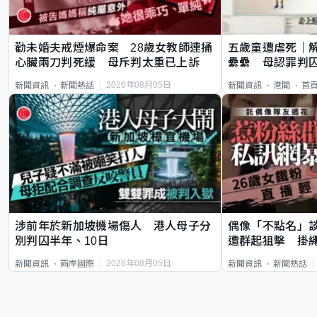
勸未婚夫戒煙爆命案 28歲女教師連捅
五歲童遭虐死｜
心臟兩刀判死緩 母斥判太重已上訴
纍纍 母認罪判囚
類案最惡劣
2026年08月05日
新聞資訊
新聞熱話
新聞資訊
港聞
首
涉前年於新加坡機場傷人 港人母子分
偶像「不點名」
別判囚半年、10日
遭群起狙擊 掛
2026年08月05日
新聞資訊
兩岸國際
新聞資訊
新聞熱話