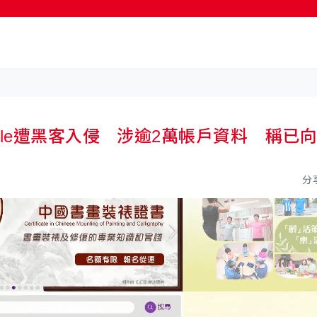
按輸入鍵開始搜尋
le遭黑客入侵 涉逾2萬帳戶資料 稱已
分