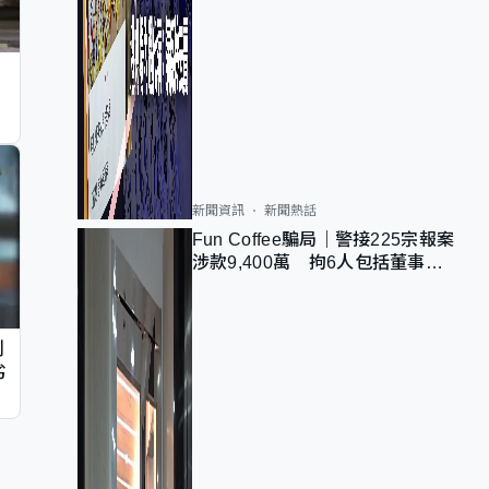
新聞資訊
新聞熱話
Fun Coffee騙局｜警接225宗報案
涉款9,400萬 拘6人包括董事股
東 最高金額一宗涉近千萬
判
劣