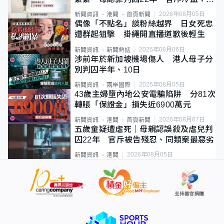
類案最惡劣
2026年08月05日
新聞資訊
港聞
首頁新聞
偶像「不點名」談粉絲越界 日女死忠
遭群起狙擊 掛繩開直播道歉後輕生
2026年08月06日
新聞資訊
新聞熱話
涉前年於新加坡機場傷人 港人母子分
別判囚半年、10日
2026年08月05日
新聞資訊
兩岸國際
43歲主婦墮內地公安電騙陷阱 分81次
轉賬「保證金」損失近6900萬元
2026年08月07日
新聞資訊
港聞
首頁新聞
五歲童疑遭虐死｜母親認誤殺及虐兒判
囚22年 官斥被告殘忍、同類案最惡劣
2026年08月05日
新聞資訊
港聞