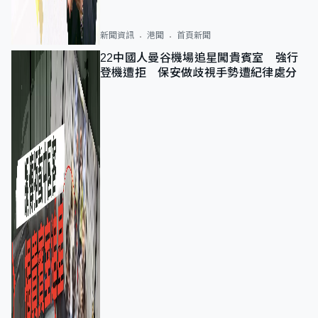
新聞資訊
港聞
首頁新聞
22中國人曼谷機場追星闖貴賓室 強行
登機遭拒 保安做歧視手勢遭紀律處分