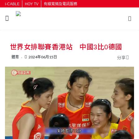
i-CABLE
HOY TV
有線寬頻及電訊服務
返回
世界女排聯賽香港站 中國3比0德國
按輸入鍵開始搜尋
體育
2024年06月15日
分享
L
U
o