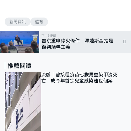
新聞資訊
體育
下一則新聞
普京重申停火條件 澤連斯基指是
復興納粹主義
推薦閱讀
流感｜曾接種疫苗七歲男童染甲流死
亡 成今年首宗兒童感染離世個案