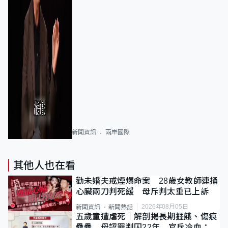
新聞資訊
兩岸國際
其他人也在看
勸未婚夫戒煙爆命案 28歲女教師連捅
心臟兩刀判死緩 母斥判太重已上訴
2026年08月05日
新聞資訊
新聞熱話
五歲童遭虐死｜解剖揭長期捱餓、傷痕
纍纍 母認罪判囚22年 官斥冷血：同