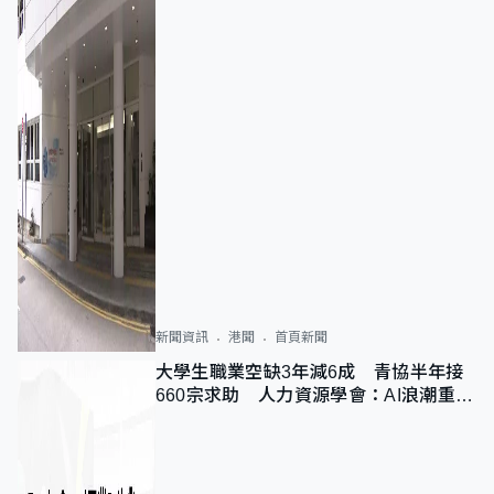
新聞資訊
港聞
首頁新聞
大學生職業空缺3年減6成 青協半年接
660宗求助 人力資源學會：AI浪潮重整
職位需求