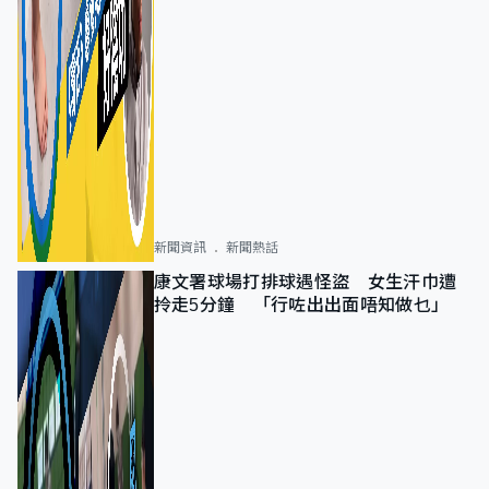
新聞資訊
新聞熱話
康文署球場打排球遇怪盜 女生汗巾遭
拎走5分鐘 「行咗出出面唔知做乜」