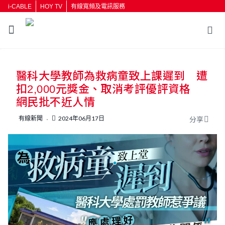
i-CABLE
HOY TV
有線寬頻及電訊服務
返回
醫科大學教師為救病童致上課遲到 遭
按輸入鍵開始搜尋
扣2,000元獎金、取消考評優評資格
網民批不近人情
有線新聞
2024年06月17日
分享