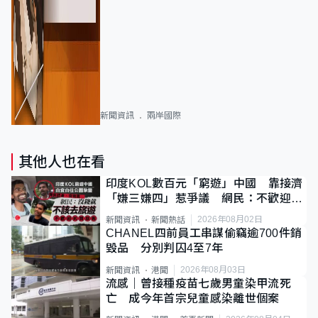
新聞資訊
兩岸國際
其他人也在看
印度KOL數百元「窮遊」中國 靠接濟
「嫌三嫌四」惹爭議 網民：不歡迎劣
質旅客
2026年08月02日
新聞資訊
新聞熱話
CHANEL四前員工串謀偷竊逾700件銷
毀品 分別判囚4至7年
2026年08月03日
新聞資訊
港聞
流感｜曾接種疫苗七歲男童染甲流死
亡 成今年首宗兒童感染離世個案