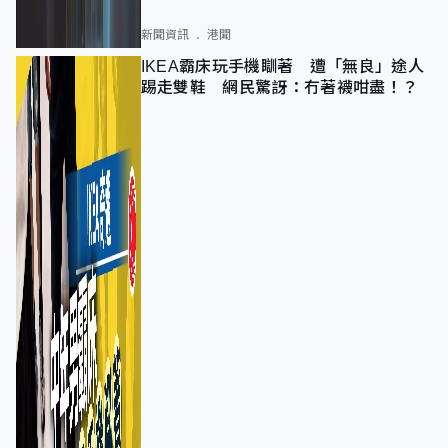
新聞資訊
港聞
IKEA霸床玩手機瞓著 遭「無良」途人
踢走雙鞋 網民驚訝：冇著襪咁盡！？