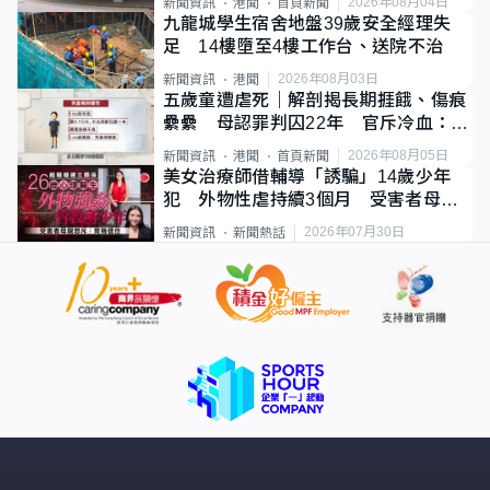
2026年08月04日
新聞資訊
港聞
首頁新聞
九龍城學生宿舍地盤39歲安全經理失
足 14樓墮至4樓工作台、送院不治
2026年08月03日
新聞資訊
港聞
五歲童遭虐死｜解剖揭長期捱餓、傷痕
纍纍 母認罪判囚22年 官斥冷血：同
類案最惡劣
2026年08月05日
新聞資訊
港聞
首頁新聞
美女治療師借輔導「誘騙」14歲少年
犯 外物性虐持續3個月 受害者母：
要保護其他人
2026年07月30日
新聞資訊
新聞熱話