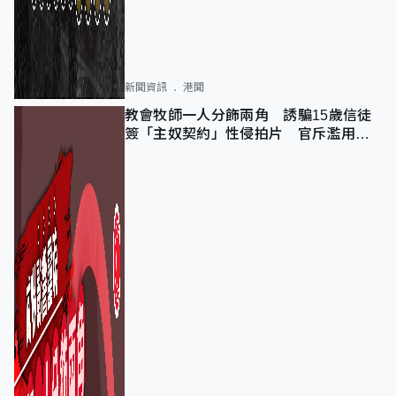
新聞資訊
港聞
教會牧師一人分飾兩角 誘騙15歲信徒
簽「主奴契約」性侵拍片 官斥濫用教
友信任、二審判囚9年