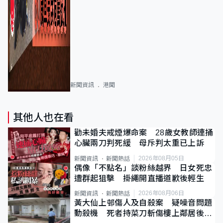
新聞資訊
港聞
其他人也在看
勸未婚夫戒煙爆命案 28歲女教師連捅
心臟兩刀判死緩 母斥判太重已上訴
2026年08月05日
新聞資訊
新聞熱話
偶像「不點名」談粉絲越界 日女死忠
遭群起狙擊 掛繩開直播道歉後輕生
2026年08月06日
新聞資訊
新聞熱話
黃大仙上邨傷人及自殺案 疑噪音問題
動殺機 死者持菜刀斬傷樓上鄰居後墮