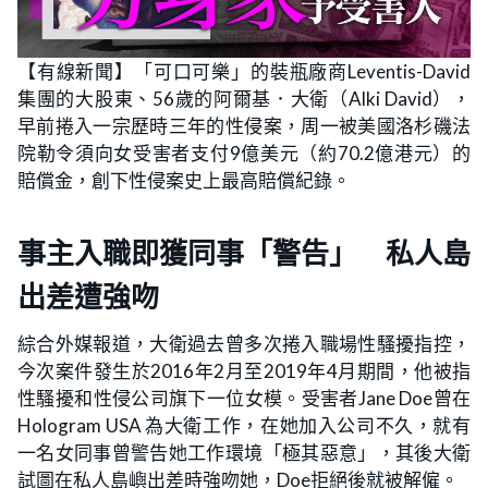
【有線新聞】「可口可樂」的裝瓶廠商Leventis-David
集團的大股東、56歲的阿爾基．大衛（Alki David），
早前捲入一宗歷時三年的性侵案，周一被美國洛杉磯法
院勒令須向女受害者支付9億美元（約70.2億港元）的
賠償金，創下性侵案史上最高賠償紀錄。
事主
入職即獲同事「警告」 私人島
出差遭強吻
綜合外媒報道，大衛過去曾多次捲入職場性騷擾指控，
今次案件發生於2016年2月至2019年4月期間，他被指
性騷擾和性侵公司旗下一位女模。受害者Jane Doe曾在
Hologram USA 為大衛工作，在她加入公司不久，就有
一名女同事曾警告她工作環境「極其惡意」，其後大衛
試圖在私人島嶼出差時強吻她，Doe拒絕後就被解僱。