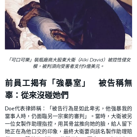
「可口可樂」裝瓶廠商大股東大衛（Alki David）被控性侵女
模，被判須向受害者支付9億美元。
前員工揭有「強暴室」 被告稱無
辜：從來沒碰她們
Doe代表律師稱：「被告行為是如此卑劣，他強暴我的
當事人時，仍面臨另一宗案的審判」。當時，大衛被另
一位女製作助理指控，用其骨盆推向她的臉，給人留下
她正在為他口交的印象，最終大衛要向該名製作助理賠