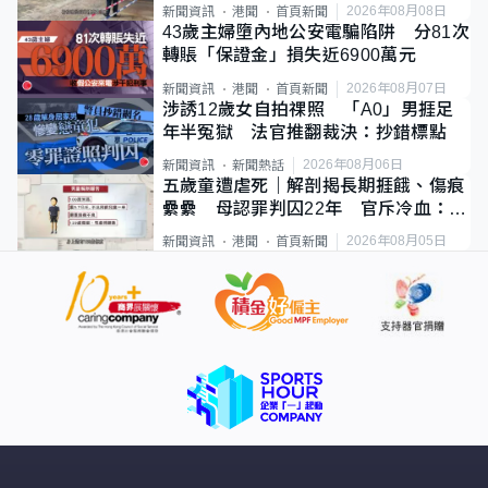
斃
2026年08月08日
新聞資訊
港聞
首頁新聞
43歲主婦墮內地公安電騙陷阱 分81次
轉賬「保證金」損失近6900萬元
2026年08月07日
新聞資訊
港聞
首頁新聞
涉誘12歲女自拍祼照 「A0」男捱足
年半冤獄 法官推翻裁決：抄錯標點
2026年08月06日
新聞資訊
新聞熱話
五歲童遭虐死｜解剖揭長期捱餓、傷痕
纍纍 母認罪判囚22年 官斥冷血：同
類案最惡劣
2026年08月05日
新聞資訊
港聞
首頁新聞