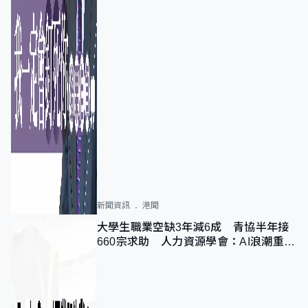
新聞資訊
港聞
大學生職業空缺3年減6成 青協半年接
660宗求助 人力資源學會：AI浪潮重整
職位需求