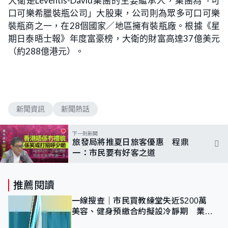
大衛是Leventis-David集團的主要繼承人，集團為「可
口可樂希臘裝瓶公司」大股東，公司則為眾多可口可樂
裝瓶商之一，在28個國家／地區擁有裝瓶廠。根據《星
期日泰晤士報》年度富豪榜，大衛的財富高達37億美元
（約288億港元）。
新聞資訊
新聞熱話
下一則新聞
旅發局將推夏日旅客優惠 程鼎
一：市民要有好客之道
推薦閱讀
一線搜查｜市民買教練堂失近$200萬
美容、健身預繳合約擬設冷靜期 業界
憂退款計法對商戶不公