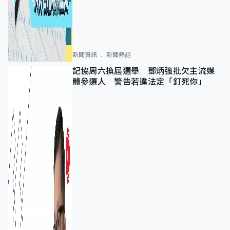
新聞資訊
新聞熱話
記協周六換屆選舉 鄧炳強批欠主流媒
體參選人 警告若違法定「釘死你」