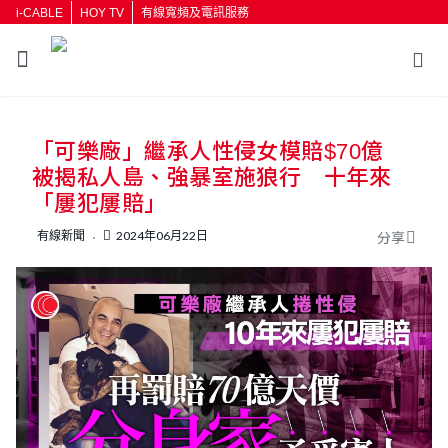
i-CABLE
HOY TV
有線寬頻及電訊服務
「可樂廠」繼承人性侵女模賠$70億
被揭私人島、強暴室施狼行 十年來
「屢犯屢賠」
有線新聞
2024年06月22日
分享