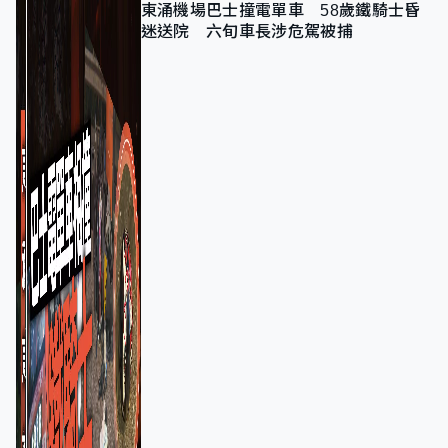
東涌機場巴士撞電單車 58歲鐵騎士昏
迷送院 六旬車長涉危駕被捕