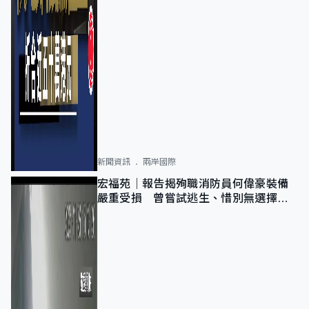
新聞資訊
兩岸國際
宏福苑｜報告揭殉職消防員何偉豪裝備
嚴重受損 曾嘗試逃生、惜別無選擇下
棄裝備墮樓