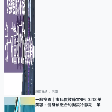
新聞資訊
港聞
一線搜查｜市民買教練堂失近$200萬
美容、健身預繳合約擬設冷靜期 業界
憂退款計法對商戶不公