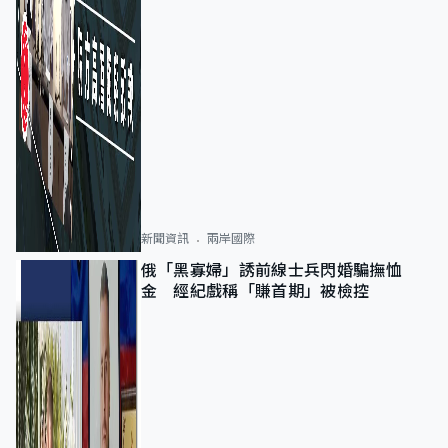
新聞資訊
兩岸國際
俄「黑寡婦」誘前線士兵閃婚騙撫恤
金 經紀戲稱「賺首期」被檢控