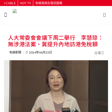
i-CABLE
HOY TV
有線寬頻及電訊服務
人大常委會會議下周二舉行 李慧琼：
無涉港法案、冀提升內地訪港免稅額
有線新聞
2024年06月23日
分享