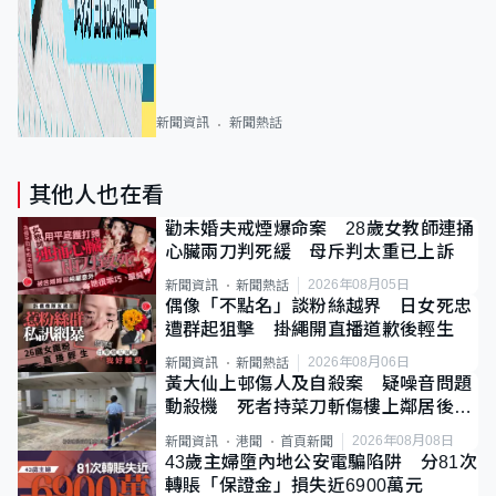
新聞資訊
新聞熱話
其他人也在看
勸未婚夫戒煙爆命案 28歲女教師連捅
心臟兩刀判死緩 母斥判太重已上訴
2026年08月05日
新聞資訊
新聞熱話
偶像「不點名」談粉絲越界 日女死忠
遭群起狙擊 掛繩開直播道歉後輕生
2026年08月06日
新聞資訊
新聞熱話
黃大仙上邨傷人及自殺案 疑噪音問題
動殺機 死者持菜刀斬傷樓上鄰居後墮
斃
2026年08月08日
新聞資訊
港聞
首頁新聞
43歲主婦墮內地公安電騙陷阱 分81次
轉賬「保證金」損失近6900萬元