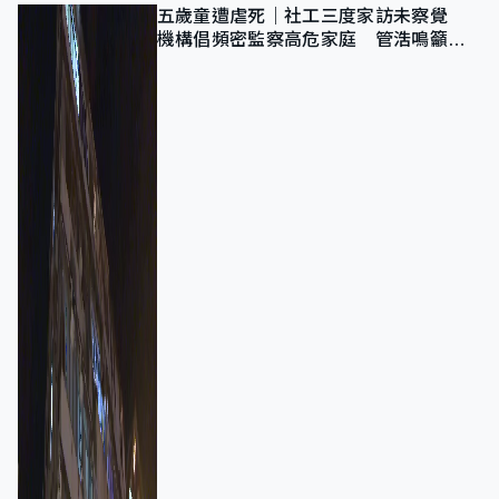
五歲童遭虐死｜社工三度家訪未察覺
機構倡頻密監察高危家庭 管浩鳴籲加
強跨部門協作