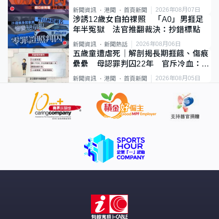
2026年08月07日
新聞資訊
港聞
首頁新聞
涉誘12歲女自拍祼照 「A0」男捱足
年半冤獄 法官推翻裁決：抄錯標點
2026年08月06日
新聞資訊
新聞熱話
五歲童遭虐死｜解剖揭長期捱餓、傷痕
纍纍 母認罪判囚22年 官斥冷血：同
類案最惡劣
2026年08月05日
新聞資訊
港聞
首頁新聞