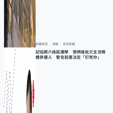
新聞資訊
港聞
首頁新聞
記協周六換屆選舉 鄧炳強批欠主流媒
體參選人 警告若違法定「釘死你」