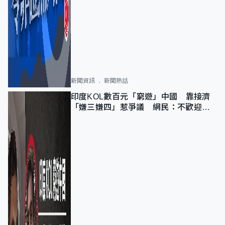
新聞資訊
新聞熱話
印度KOL數百元「窮遊」中國 靠接濟
「嫌三嫌四」惹爭議 網民：不歡迎劣
質旅客