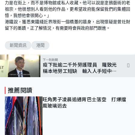
力是在街上，而不是博物館或私人收藏。他可以說是塗鴉藝術的老
祖宗，他很想別人看到他的作品，更希望政府能保留我們的集體回
憶，我想他會很開心。」
港鐵說，獲悉東鐵綫近界限街一個橋躉的牆身，出現懷疑是曾灶財
留下的墨蹟，正了解情況，有需要時會與政府部門跟進。
新聞資訊
港聞
下一則新聞
疫下批逾二千外勞護理員 羅致光
稱本地勞工短缺 輸入人手短中期
不可或缺
推薦閱讀
旺角男子凌晨追通宵巴士落空 打爆擋
風玻璃逃去