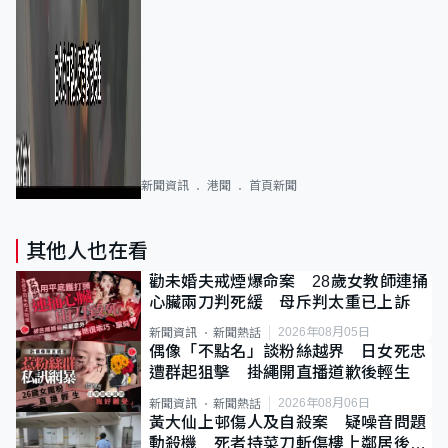
新聞資訊
港聞
首頁新聞
其他人也在看
勸未婚夫戒煙爆命案 28歲女教師連捅
心臟兩刀判死緩 母斥判太重已上訴
2026年08月05日
新聞資訊
新聞熱話
偶像「不點名」談粉絲越界 日女死忠
遭群起狙擊 掛繩開直播道歉後輕生
2026年08月06日
新聞資訊
新聞熱話
黃大仙上邨傷人及自殺案 疑噪音問題
動殺機 死者持菜刀斬傷樓上鄰居後墮