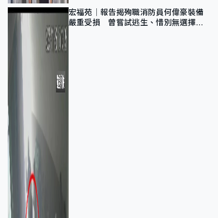
宏福苑｜報告揭殉職消防員何偉豪裝備
嚴重受損 曾嘗試逃生、惜別無選擇下
棄裝備墮樓