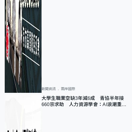
新聞資訊
兩岸國際
大學生職業空缺3年減6成 青協半年接
660宗求助 人力資源學會：AI浪潮重整
職位需求