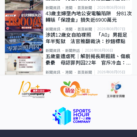
斃
2026年08月08日
新聞資訊
港聞
首頁新聞
43歲主婦墮內地公安電騙陷阱 分81次
轉賬「保證金」損失近6900萬元
2026年08月07日
新聞資訊
港聞
首頁新聞
涉誘12歲女自拍祼照 「A0」男捱足
年半冤獄 法官推翻裁決：抄錯標點
2026年08月06日
新聞資訊
新聞熱話
五歲童遭虐死｜解剖揭長期捱餓、傷痕
纍纍 母認罪判囚22年 官斥冷血：同
類案最惡劣
2026年08月05日
新聞資訊
港聞
首頁新聞