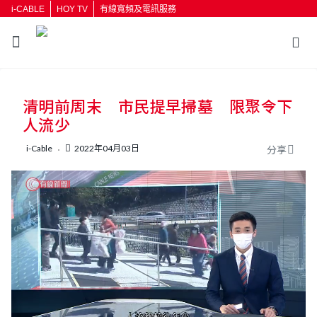
i-CABLE
HOY TV
有線寬頻及電訊服務
返回
清明前周末 市民提早掃墓 限聚令下
按輸入鍵開始搜尋
人流少
i-Cable
2022年04月03日
分享