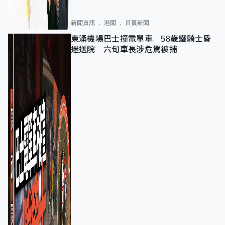
新聞資訊
港聞
首頁新聞
東涌機場巴士撞電單車 58歲鐵騎士昏
迷送院 六旬車長涉危駕被捕