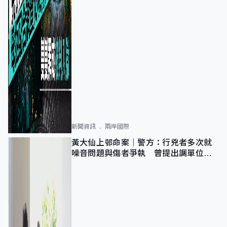
新聞資訊
兩岸國際
黃大仙上邨命案｜警方：行兇者多次就
噪音問題與傷者爭執 曾提出調單位已
獲批