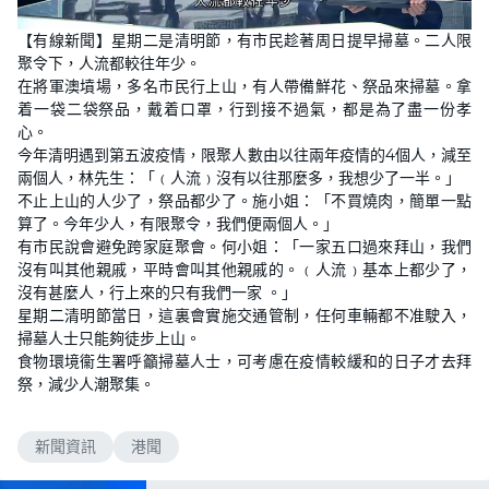
L
U
o
n
【有線新聞】星期二是清明節，有市民趁著周日提早掃墓。二人限
a
m
d
u
聚令下，人流都較往年少。
e
t
d
e
在將軍澳墳場，多名市民行上山，有人帶備鮮花、祭品來掃墓。拿
:
6
着一袋二袋祭品，戴着口罩，行到接不過氣，都是為了盡一份孝
5
心。
.
6
今年清明遇到第五波疫情，限聚人數由以往兩年疫情的4個人，減至
8
%
兩個人，林先生：「﹙人流﹚沒有以往那麼多，我想少了一半。」
不止上山的人少了，祭品都少了。施小姐：「不買燒肉，簡單一點
算了。今年少人，有限聚令，我們便兩個人。」
有市民說會避免跨家庭聚會。何小姐：「一家五口過來拜山，我們
沒有叫其他親戚，平時會叫其他親戚的。﹙人流﹚基本上都少了，
沒有甚麼人，行上來的只有我們一家 。」
星期二清明節當日，這裏會實施交通管制，任何車輛都不准駛入，
掃墓人士只能夠徒步上山。
食物環境衞生署呼籲掃墓人士，可考慮在疫情較緩和的日子才去拜
祭，減少人潮聚集。
新聞資訊
港聞