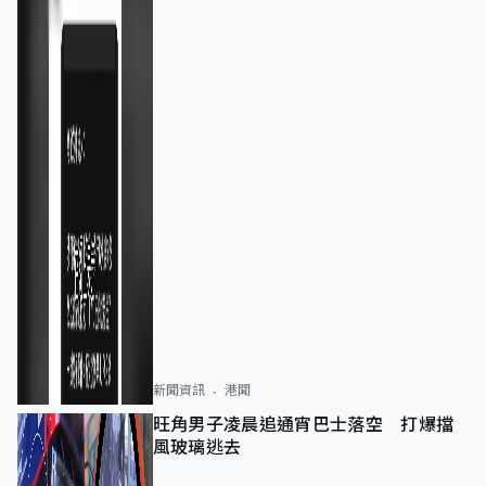
新聞資訊
港聞
旺角男子凌晨追通宵巴士落空 打爆擋
風玻璃逃去