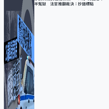
半冤獄 法官推翻裁決：抄錯標點