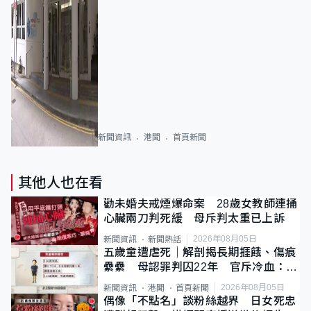
新聞資訊
港聞
首頁新聞
其他人也在看
勸未婚夫戒煙爆命案 28歲女教師連捅
心臟兩刀判死緩 母斥判太重已上訴
2026年08月05日
新聞資訊
新聞熱話
五歲童遭虐死｜解剖揭長期捱餓、傷痕
纍纍 母認罪判囚22年 官斥冷血：同
類案最惡劣
2026年08月05日
新聞資訊
港聞
首頁新聞
偶像「不點名」談粉絲越界 日女死忠