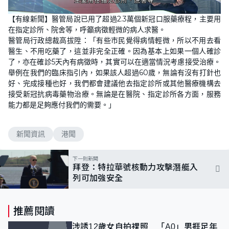
L
U
o
n
【有線新聞】醫管局說已用了超過2.3萬個新冠口服藥療程，主要用
a
m
d
u
在指定診所、院舍等，呼籲病徵輕微的病人求醫。
e
t
d
e
醫管局行政總裁高拔陞：「有些市民覺得病情輕微，所以不用去看
:
8
醫生、不用吃藥了，這並非完全正確。因為基本上如果一個人確診
0
了，亦在確診5天內有病徵時，其實可以在適當情況考慮接受治療。
.
5
舉例在我們的臨床指引內，如果該人超過60歲，無論有沒有打針也
2
%
好、完成接種也好，我們都會建議他去指定診所或其他醫療機構去
接受新冠抗病毒藥物治療。無論是在醫院、指定診所各方面，服務
能力都是足夠應付我們的需要。」
新聞資訊
港聞
下一則新聞
拜登：特拉華號核動力攻擊潛艇入
列可加強安全
推薦閱讀
涉誘12歲女自拍祼照 「A0」男捱足年