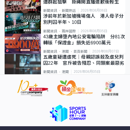
遭群起狙擊 掛繩開直播道歉後輕生
2026年08月06日
新聞資訊
新聞熱話
涉前年於新加坡機場傷人 港人母子分
別判囚半年、10日
2026年08月05日
新聞資訊
兩岸國際
43歲主婦墮內地公安電騙陷阱 分81次
轉賬「保證金」損失近6900萬元
2026年08月07日
新聞資訊
港聞
首頁新聞
五歲童疑遭虐死｜母親認誤殺及虐兒判
囚22年 官斥被告殘忍、同類案最惡劣
2026年08月05日
新聞資訊
港聞