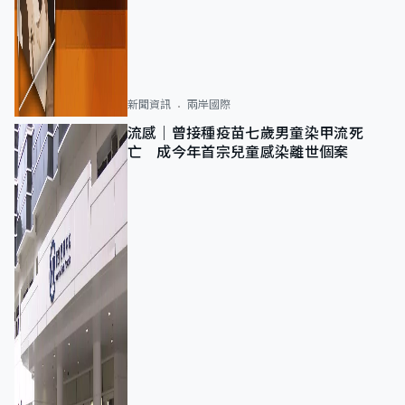
新聞資訊
兩岸國際
流感｜曾接種疫苗七歲男童染甲流死
亡 成今年首宗兒童感染離世個案