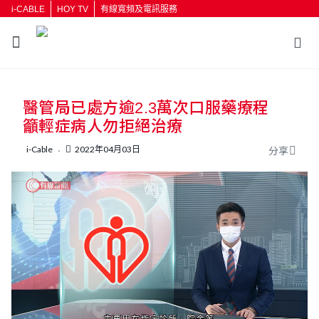
i-CABLE
HOY TV
有線寬頻及電訊服務
返回
醫管局已處方逾2.3萬次口服藥療程
按輸入鍵開始搜尋
籲輕症病人勿拒絕治療
i-Cable
2022年04月03日
分享