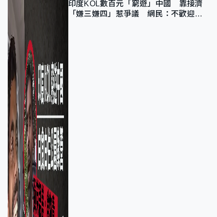
印度KOL數百元「窮遊」中國 靠接濟
「嫌三嫌四」惹爭議 網民：不歡迎劣
質旅客