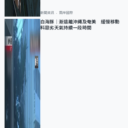
新聞資訊
兩岸國際
白海豚｜漸遠離沖繩及奄美 緩慢移動
料惡劣天氣持續一段時間