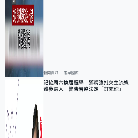
新聞資訊
兩岸國際
記協周六換屆選舉 鄧炳強批欠主流媒
體參選人 警告若違法定「釘死你」