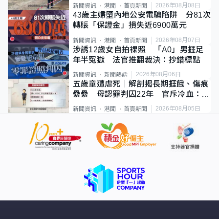
斃
2026年08月08日
新聞資訊
港聞
首頁新聞
43歲主婦墮內地公安電騙陷阱 分81次
轉賬「保證金」損失近6900萬元
2026年08月07日
新聞資訊
港聞
首頁新聞
涉誘12歲女自拍祼照 「A0」男捱足
年半冤獄 法官推翻裁決：抄錯標點
2026年08月06日
新聞資訊
新聞熱話
五歲童遭虐死｜解剖揭長期捱餓、傷痕
纍纍 母認罪判囚22年 官斥冷血：同
類案最惡劣
2026年08月05日
新聞資訊
港聞
首頁新聞