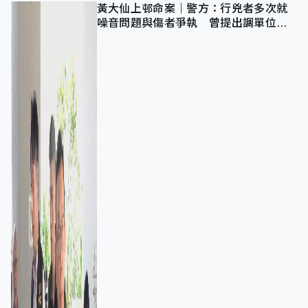
黃大仙上邨命案｜警方：行兇者多次就
噪音問題與傷者爭執 曾提出調單位已
獲批