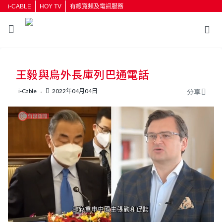
i-CABLE
HOY TV
有線寬頻及電訊服務
返回
王毅與烏外長庫列巴通電話
按輸入鍵開始搜尋
i-Cable
2022年04月04日
分享
L
U
o