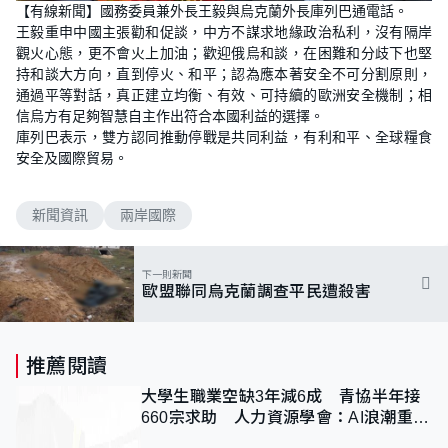
n
【有線新聞】國務委員兼外長王毅與烏克蘭外長庫列巴通電話。
a
m
d
u
王毅重申中國主張勸和促談，中方不謀求地緣政治私利，沒有隔岸
e
t
d
e
觀火心態，更不會火上加油；歡迎俄烏和談，在困難和分歧下也堅
:
1
持和談大方向，直到停火、和平；認為應本著安全不可分割原則，
0
通過平等對話，真正建立均衡、有效、可持續的歐洲安全機制；相
0
.
信烏方有足夠智慧自主作出符合本國利益的選擇。
0
0
庫列巴表示，雙方認同推動停戰是共同利益，有利和平、全球糧食
%
安全及國際貿易。
新聞資訊
兩岸國際
下一則新聞
歐盟聯同烏克蘭調查平民遭殺害
推薦閱讀
大學生職業空缺3年減6成 青協半年接
660宗求助 人力資源學會：AI浪潮重整
職位需求