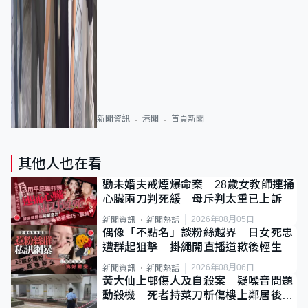
新聞資訊
港聞
首頁新聞
其他人也在看
勸未婚夫戒煙爆命案 28歲女教師連捅
心臟兩刀判死緩 母斥判太重已上訴
2026年08月05日
新聞資訊
新聞熱話
偶像「不點名」談粉絲越界 日女死忠
遭群起狙擊 掛繩開直播道歉後輕生
2026年08月06日
新聞資訊
新聞熱話
黃大仙上邨傷人及自殺案 疑噪音問題
動殺機 死者持菜刀斬傷樓上鄰居後墮