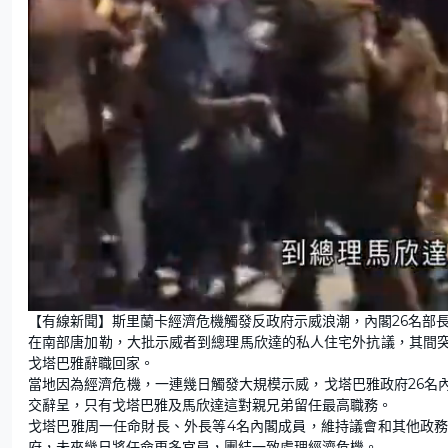
L
U
o
n
【有線新聞】斯里蘭卡經濟危機觸發反政府示威浪潮，內閣26名部
a
m
d
u
在南部唐加勒，大批示威者到總理馬欣達的私人住宅外抗議，其間
e
t
d
e
:
戈塔巴雅辭職回家。
4
8
當地因為經濟危機，一連幾日觸發大規模示威，戈塔巴雅政府26名
.
8
交辭呈，只有戈塔巴雅及馬欣達這對親兄弟留任最高職務。
8
%
戈塔巴雅周一任命財長、外長等4名內閣成員，維持議會和其他政
府，未來幾日將任命更多官員，團結一致處理經濟危機。