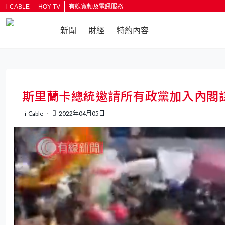
i-CABLE
HOY TV
有線寬頻及電訊服務
新聞
財經
特約內容
返回
斯里蘭卡總統邀請所有政黨加入內閣
i-Cable
2022年04月05日