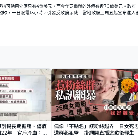
家指可動用外匯只有4億美元，而今年要償還的外債有近70億美元。政府
短缺，一日限電13小時，引發反政府示威。當地政府上周五起宣布進入
解剖揭長期捱餓、傷痕
偶像「不點名」談粉絲越界 日女死
22年 官斥冷血：同
遭群起狙擊 掛繩開直播道歉後輕生