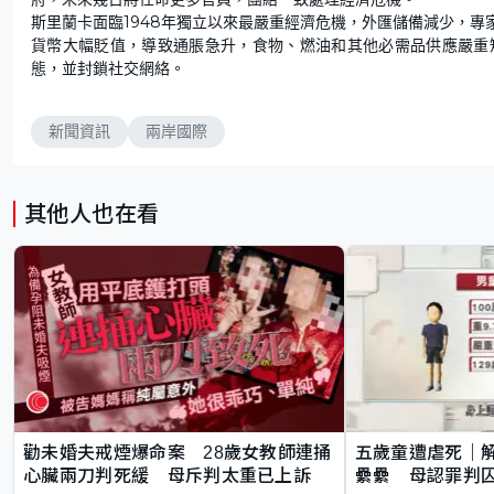
斯里蘭卡面臨1948年獨立以來最嚴重經濟危機，外匯儲備減少，專
貨幣大幅貶值，導致通脹急升，食物、燃油和其他必需品供應嚴重
態，並封鎖社交網絡。
新聞資訊
兩岸國際
其他人也在看
勸未婚夫戒煙爆命案 28歲女教師連捅
五歲童遭虐死｜
心臟兩刀判死緩 母斥判太重已上訴
纍纍 母認罪判囚