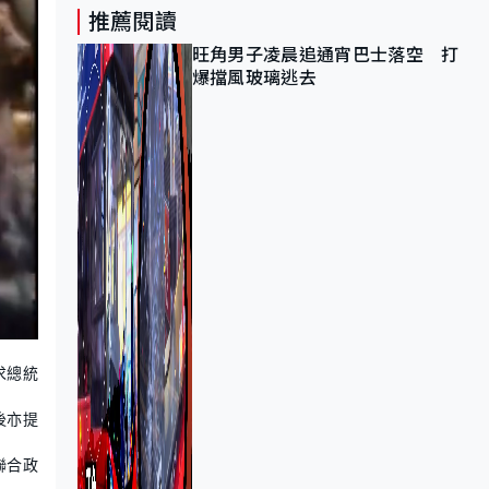
推薦閱讀
旺角男子凌晨追通宵巴士落空 打
爆擋風玻璃逃去
求總統
後亦提
聯合政