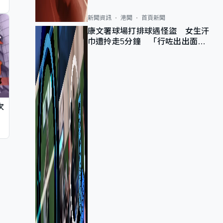
新聞資訊
港聞
首頁新聞
康文署球場打排球遇怪盜 女生汗
巾遭拎走5分鐘 「行咗出出面唔
知做乜」
次