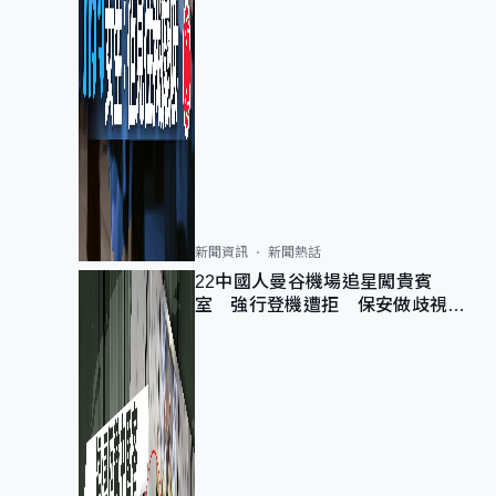
新聞資訊
新聞熱話
22中國人曼谷機場追星闖貴賓
室 強行登機遭拒 保安做歧視手
勢遭紀律處分