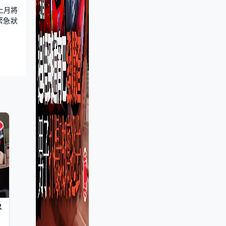
上月將
緊急狀
忠