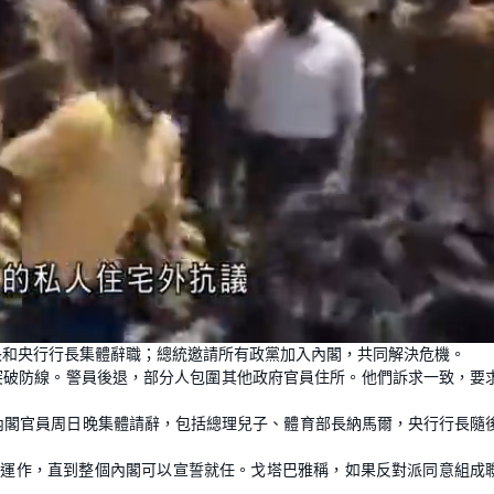
長和央行行長集體辭職；總統邀請所有政黨加入內閣，共同解決危機。
突破防線。警員後退，部分人包圍其他政府官員住所。他們訴求一致，要
內閣官員周日晚集體請辭，包括總理兒子、體育部長納馬爾，央行行長隨
務運作，直到整個內閣可以宣誓就任。戈塔巴雅稱，如果反對派同意組成