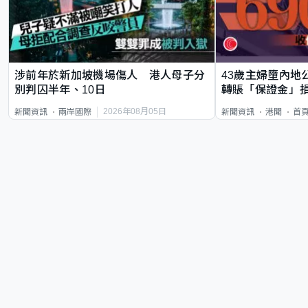
涉前年於新加坡機場傷人 港人母子分
43歲主婦墮內地
別判囚半年、10日
轉賬「保證金」損
2026年08月05日
新聞資訊
兩岸國際
新聞資訊
港聞
首