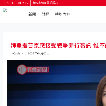
i-CABLE
HOY TV
有線寬頻及電訊服務
新聞
財經
特約內容
返回
拜登指普京應接受戰爭罪行審訊 惟
i-Cable
2022年04月05日