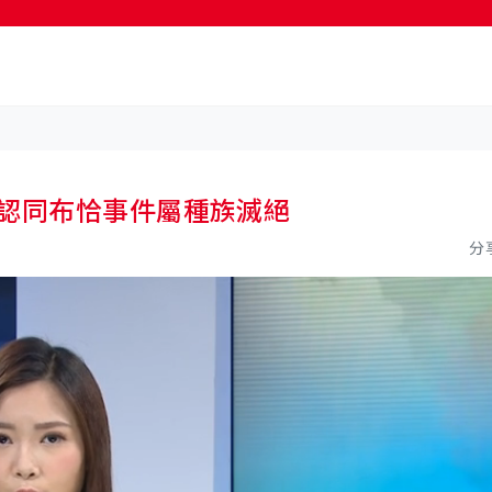
按輸入鍵開始搜尋
不認同布恰事件屬種族滅絕
分