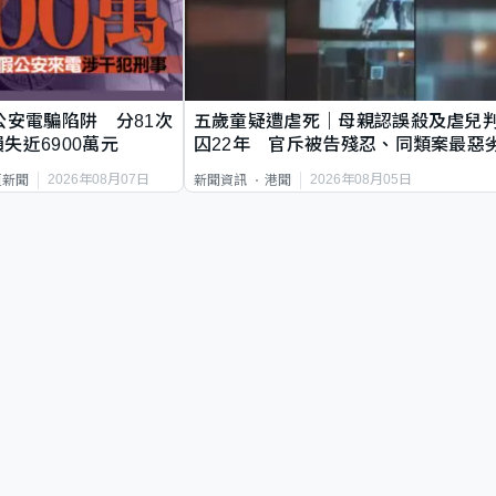
公安電騙陷阱 分81次
五歲童疑遭虐死｜母親認誤殺及虐兒
失近6900萬元
囚22年 官斥被告殘忍、同類案最惡
2026年08月07日
2026年08月05日
頁新聞
新聞資訊
港聞