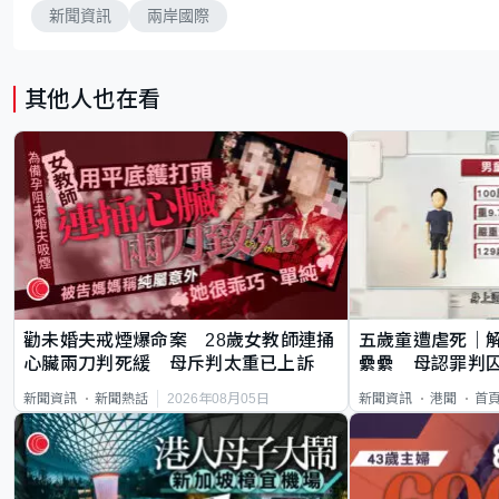
新聞資訊
兩岸國際
其他人也在看
勸未婚夫戒煙爆命案 28歲女教師連捅
五歲童遭虐死｜
心臟兩刀判死緩 母斥判太重已上訴
纍纍 母認罪判囚
類案最惡劣
2026年08月05日
新聞資訊
新聞熱話
新聞資訊
港聞
首