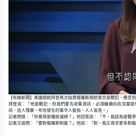
U
n
【有線新聞】美國總統拜登再次指責俄羅斯總統普京是戰犯，應受到
m
u
拜登說：「他是戰犯，但我們要先收集資訊，必須繼續向烏克蘭提
t
e
訊，這人殘暴，布恰發生的事令人髮指，人人皆見。」
記者問道：「你覺得是種族滅絕？」他回答說：「不，我認為是戰爭
記者又追問：「要對俄羅斯制裁？」他說：「對，我正尋求更多制裁