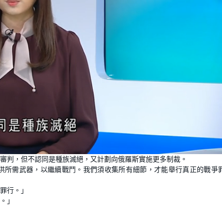
L
o
審判，但不認同是種族滅絕，又計劃向俄羅斯實施更多制裁。
a
d
供所需武器，以繼續戰鬥。我們須收集所有細節，才能舉行真正的戰爭
e
d
:
1
0
罪行。」
0
.
。」
0
0
%