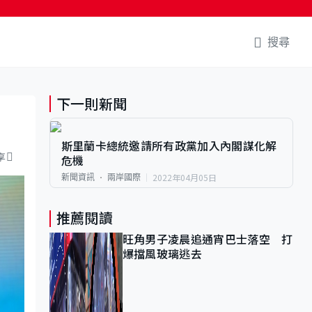
搜尋
下一則新聞
斯里蘭卡總統邀請所有政黨加入內閣謀化解
享
危機
2022年04月05日
新聞資訊
兩岸國際
推薦閱讀
旺角男子凌晨追通宵巴士落空 打
爆擋風玻璃逃去