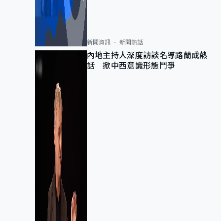
新聞資訊
新聞熱話
內地主持人深度訪談名導路蘭成熱
話 掀中西意識形態鬥爭