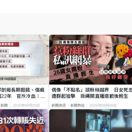
解剖揭長期捱餓、傷痕
偶像「不點名」談粉絲越界 日女死
22年 官斥冷血：同
遭群起狙擊 掛繩開直播道歉後輕生
2026年08月05日
2026年08月06日
頁新聞
新聞資訊
新聞熱話