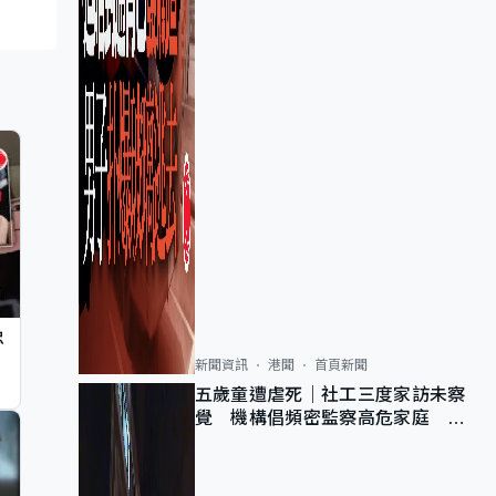
忠
新聞資訊
港聞
首頁新聞
五歲童遭虐死｜社工三度家訪未察
覺 機構倡頻密監察高危家庭 管
浩鳴籲加強跨部門協作