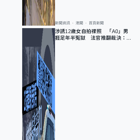
新聞資訊
港聞
首頁新聞
涉誘12歲女自拍祼照 「A0」男
捱足年半冤獄 法官推翻裁決：抄
錯標點