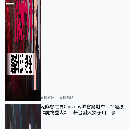
新聞資訊
新聞熱話
港隊奪世界Cosplay峰會總冠軍 神還原
《魔物獵人》、舞台融入獅子山 參賽
者：讓大家認識香港