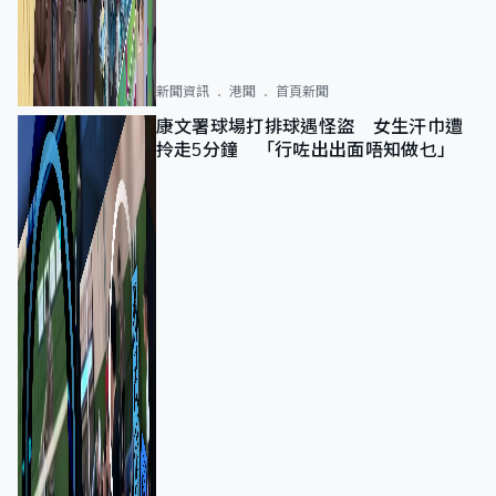
新聞資訊
港聞
首頁新聞
康文署球場打排球遇怪盜 女生汗巾遭
拎走5分鐘 「行咗出出面唔知做乜」