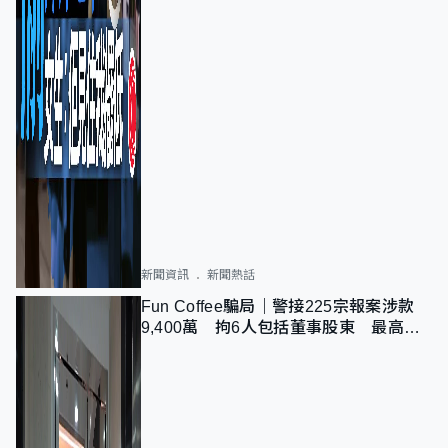
新聞資訊
新聞熱話
Fun Coffee騙局｜警接225宗報案涉款
9,400萬 拘6人包括董事股東 最高金
額一宗涉近千萬