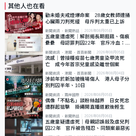
其他人也在看
勸未婚夫戒煙爆命案 28歲女教師連捅
心臟兩刀判死緩 母斥判太重已上訴
2026年08月05日
新聞資訊
新聞熱話
五歲童遭虐死｜解剖揭長期捱餓、傷痕
纍纍 母認罪判囚22年 官斥冷血：同
類案最惡劣
2026年08月05日
新聞資訊
港聞
首頁新聞
流感｜曾接種疫苗七歲男童染甲流死
亡 成今年首宗兒童感染離世個案
2026年08月04日
新聞資訊
港聞
首頁新聞
涉前年於新加坡機場傷人 港人母子分
別判囚半年、10日
2026年08月05日
新聞資訊
兩岸國際
偶像「不點名」談粉絲越界 日女死忠
遭群起狙擊 掛繩開直播道歉後輕生
2026年08月06日
新聞資訊
新聞熱話
五歲童疑遭虐死｜母親認誤殺及虐兒判
囚22年 官斥被告殘忍、同類案最惡劣