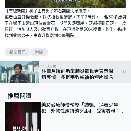
L
U
o
n
【有線新聞】獅子山有男子攀石期間失足墮崖。
a
m
d
u
傷者由直升機救起，送院搶救後清醒。下午2時許，一名30多歲男
e
t
d
e
子在獅子山近山頂位置攀石，期間失足墮崖，頭部撞到石頭，一度
:
1
昏迷，消防派人及出動直升機，在現場對落30米搜索，約半小時後
0
找到受傷男子，由直升機送到東區醫院。
0
.
0
0
%
新聞資訊
港聞
下一則新聞
林鄭月娥向新型肺炎離世者表示深
切哀悼 多個宗教領袖拍短片悼念
推薦閱讀
美女治療師借輔導「誘騙」14歲少年
犯 外物性虐持續3個月 受害者母：要
保護其他人