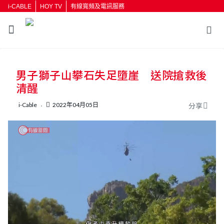
i-CABLE
HOY TV
有線寬頻及電訊服務
返回
男子獅子山攀石失足墮崖 送院搶救後
按輸入鍵開始搜尋
清醒
i-Cable
2022年04月05日
分享