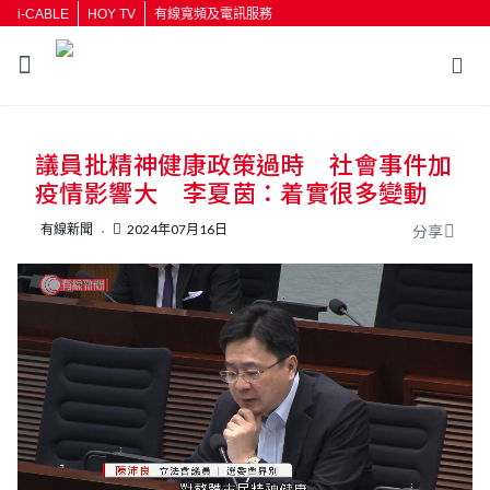
i-CABLE
HOY TV
有線寬頻及電訊服務
返回
議員批精神健康政策過時 社會事件加
按輸入鍵開始搜尋
疫情影響大 李夏茵：着實很多變動
有線新聞
2024年07月16日
分享