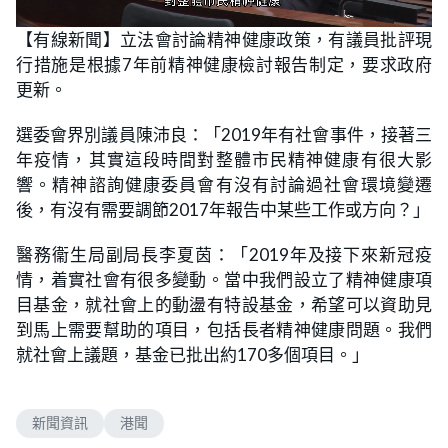
L
U
o
n
【有線新聞】立法會討論精神健康政策，有議員批評現
a
m
d
u
行措施是根據7年前精神健康檢討報告制定，要求政府
e
t
d
e
:
更新。
8
8
.
選委會界別議員陳沛良：「2019年有社會事件，接著三
7
3
年疫情，其實這段時間對整體市民精神健康有很大影
%
響。精神諮詢健康委員會有沒有討論過社會環境變遷
後，有沒有需要調節2017年報告中某些工作或方向？」
醫務衞生局副局長李夏茵：「2019年及接下來新冠疫
情，着實社會有很多變動。當中我們設立了精神健康項
目基金，就社會上的動盪有特設基金，希望可以資助見
到馬上需要幫助的項目，包括長者精神健康問題。我們
就社會上議題，基金已批出約170多個項目。」
新聞資訊
港聞