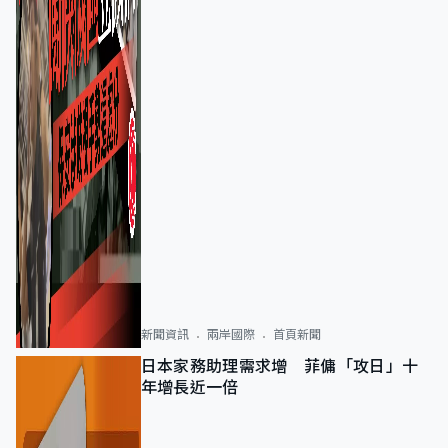
新聞資訊
兩岸國際
首頁新聞
日本家務助理需求增 菲傭「攻日」十
年增長近一倍