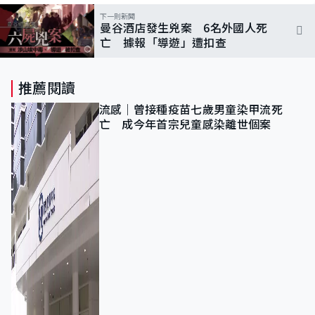
下一則新聞
曼谷酒店發生兇案 6名外國人死
亡 據報「導遊」遭扣查
推薦閱讀
流感｜曾接種疫苗七歲男童染甲流死
亡 成今年首宗兒童感染離世個案