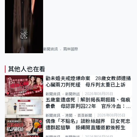
新聞資訊
兩岸國際
其他人也在看
勸未婚夫戒煙爆命案 28歲女教師連捅
心臟兩刀判死緩 母斥判太重已上訴
2026年08月05日
新聞資訊
新聞熱話
五歲童遭虐死｜解剖揭長期捱餓、傷痕
纍纍 母認罪判囚22年 官斥冷血：同
類案最惡劣
2026年08月05日
新聞資訊
港聞
首頁新聞
偶像「不點名」談粉絲越界 日女死忠
遭群起狙擊 掛繩開直播道歉後輕生
2026年08月06日