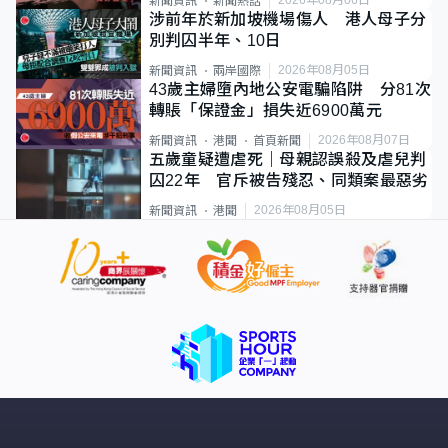
新聞資訊
新聞熱話
涉前年於新加坡機場傷人 港人母子分
別判囚半年、10日
2026年08月05日
新聞資訊
兩岸國際
43歲主婦墮內地公安電騙陷阱 分81次
轉賬「保證金」損失近6900萬元
2026年08月07日
新聞資訊
港聞
首頁新聞
五歲童疑遭虐死｜母親認誤殺及虐兒判
囚22年 官斥被告殘忍、同類案最惡劣
2026年08月05日
新聞資訊
港聞