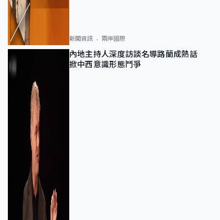
新聞資訊
兩岸國際
內地主持人深度訪談名導路蘭成熱話
掀中西意識形態鬥爭