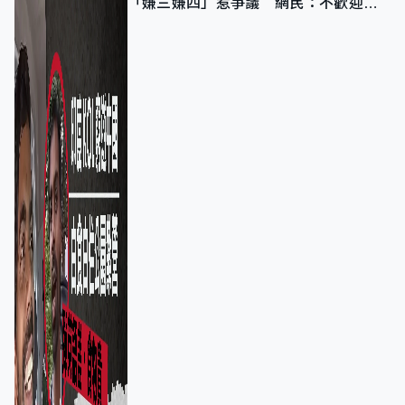
「嫌三嫌四」惹爭議 網民：不歡迎劣
質旅客