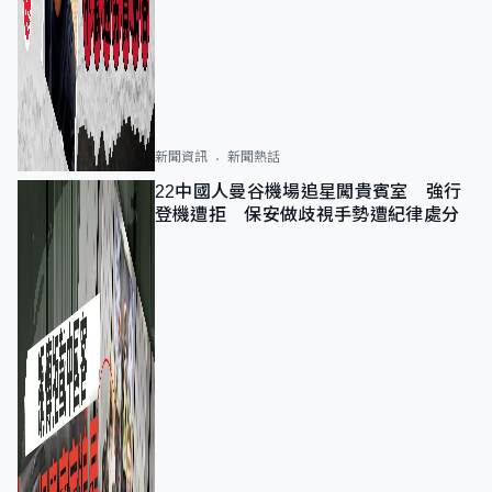
新聞資訊
新聞熱話
22中國人曼谷機場追星闖貴賓室 強行
登機遭拒 保安做歧視手勢遭紀律處分