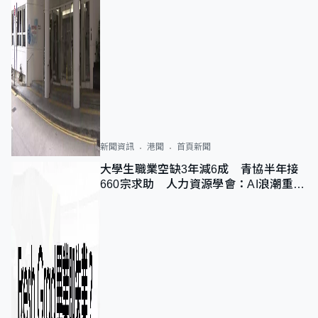
新聞資訊
港聞
首頁新聞
大學生職業空缺3年減6成 青協半年接
660宗求助 人力資源學會：AI浪潮重整
職位需求