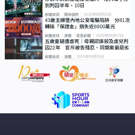
別判囚半年、10日
2026年08月05日
新聞資訊
兩岸國際
43歲主婦墮內地公安電騙陷阱 分81次
轉賬「保證金」損失近6900萬元
2026年08月07日
新聞資訊
港聞
首頁新聞
五歲童疑遭虐死｜母親認誤殺及虐兒判
囚22年 官斥被告殘忍、同類案最惡劣
2026年08月05日
新聞資訊
港聞