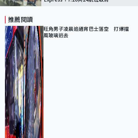
影響乘客可申全額退款
推薦閱讀
旺角男子凌晨追通宵巴士落空 打爆擋
風玻璃逃去