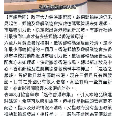
L
U
o
n
【有線新聞】政府大力催谷旅遊業，啟德郵輪碼頭仍未
a
m
d
u
見起色，郵輪及遊艇業協會指啟德碼頭管理未如理想，
e
t
d
e
:
市場吸引力低，決定撤出香港轉到新加坡。有旅行社預
3
0
計最快到年底才有多些郵輪以香港做母港。
.
0
六至八月黃金暑假檔期，啟德郵輪碼頭反而冷清，是今
0
%
年最少郵輪抵港的三個月。香港郵輪及遊艇業協會指香
港市場較其他鄰近城市吸引力低，啟德郵輪碼頭管理及
配套亦未如理想，決定撤離香港市場，轉以新加坡為中
心。香港郵輪及遊艇業協會義務幹事楊梓呈：「是極之
嚴峻，曾經數日就有郵輪來港，現在三個月只有四艘
船。目前在外國仍有很大憂慮，甚至有時一些負面新
聞，亦會影響國際客人來港的信心。」
去年8月協會舉辦「迷你香港市集」，引入本地品牌進
駐碼頭，希望可以吸引旅客，但楊梓呈指碼頭營運商不
配合，指示及分流情況不清晰，又指政府沒有全面政策
推動郵輪業發展。楊梓呈：「一艘船不會因為宣傳就會