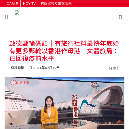
i-CABLE
HOY TV
有線寬頻及電訊服務
返回
啟德郵輪碼頭｜有旅行社料最快年底始
按輸入鍵開始搜尋
有更多郵輪以香港作母港 文體旅局：
已回復疫前水平
有線新聞
2024年07月19日
分享