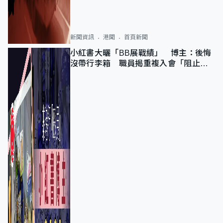
新聞資訊
港聞
首頁新聞
小紅書大曬「BB展戰績」 博主：後悔
沒帶行李箱 職員揭重複入會「阻止唔
到」