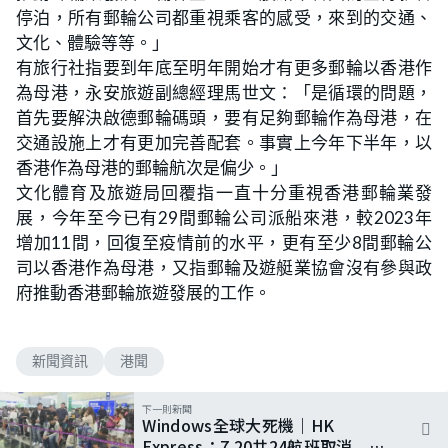
停泊，所有郵輪公司都重視乘客的感受，來到的交通、
文化、體驗等等。」
有旅行社指要到年底至明年開始才有更多郵輪以香港作
為母港，永安旅遊副總經理馬世文：「是循環的問題，
首先要解決啟德郵輪碼頭，要有足夠郵輪作為母港，在
交通設施上才有更加完善配套。事實上今年下半年，以
香港作為母港的郵輪航次是偏少。」
文化體育及旅遊局回覆指一直十分重視香港郵輪業發
展，今年至今已有29間郵輪公司派船來港，較2023年
增加11間，回復至疫情前的水平，更有至少8間郵輪公
司以香港作為母港，又指郵輪及遊艇業協會沒有參與政
府推動香港郵輪旅遊發展的工作。
新聞資訊
港聞
下一則新聞
Windows全球大死機｜HK
Express：7.20共24航班取消 受