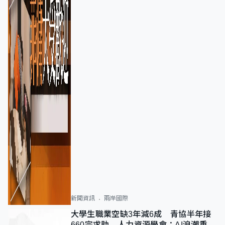
新聞資訊
兩岸國際
大學生職業空缺3年減6成 青協半年接
660宗求助 人力資源學會：AI浪潮重整