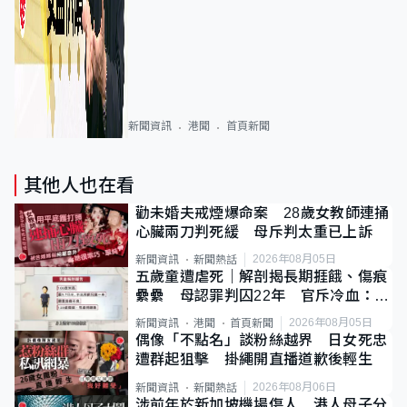
新聞資訊
港聞
首頁新聞
其他人也在看
勸未婚夫戒煙爆命案 28歲女教師連捅
心臟兩刀判死緩 母斥判太重已上訴
2026年08月05日
新聞資訊
新聞熱話
五歲童遭虐死｜解剖揭長期捱餓、傷痕
纍纍 母認罪判囚22年 官斥冷血：同
類案最惡劣
2026年08月05日
新聞資訊
港聞
首頁新聞
偶像「不點名」談粉絲越界 日女死忠
遭群起狙擊 掛繩開直播道歉後輕生
2026年08月06日
新聞資訊
新聞熱話
涉前年於新加坡機場傷人 港人母子分