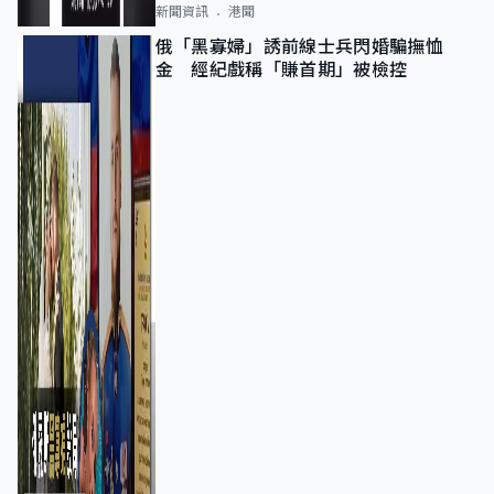
新聞資訊
港聞
俄「黑寡婦」誘前線士兵閃婚騙撫恤
金 經紀戲稱「賺首期」被檢控