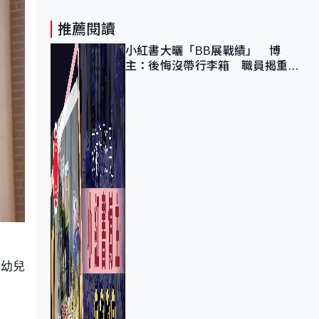
推薦閱讀
小紅書大曬「BB展戰績」 博
主：後悔沒帶行李箱 職員揭重複
入會「阻止唔到」
錄幼兒