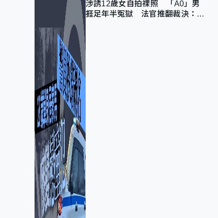
涉誘12歲女自拍祼照 「A0」男
捱足年半冤獄 法官推翻裁決：抄
錯標點