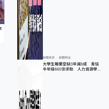
次
新聞資訊
新聞熱話
大學生職業空缺3年減6成 青協
半年接660宗求助 人力資源學
會：AI浪潮重整職位需求