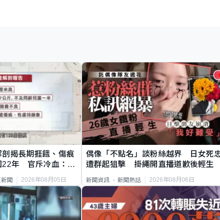
解剖揭長期捱餓、傷痕
偶像「不點名」談粉絲越界 日女死
22年 官斥冷血：同
遭群起狙擊 掛繩開直播道歉後輕生
2026年08月05日
2026年08月06日
頁新聞
新聞資訊
新聞熱話