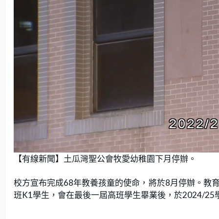
L
U
o
n
【有線新聞】土瓜灣聖公會牧愛幼稚園下月停辦。
a
m
d
u
e
t
d
e
:
校方宣布完成68年教養孩童的使命，將於8月停辦。教育局
9
0
.
班K1學生，會在最後一屆高班學生畢業後，於2024/
0
0
%