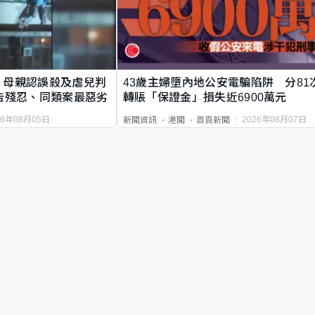
｜母親認誤殺及虐兒判
43歲主婦墮內地公安電騙陷阱 分81
告殘忍、同類案最惡劣
轉賬「保證金」損失近6900萬元
26年08月05日
2026年08月07日
新聞資訊
港聞
首頁新聞