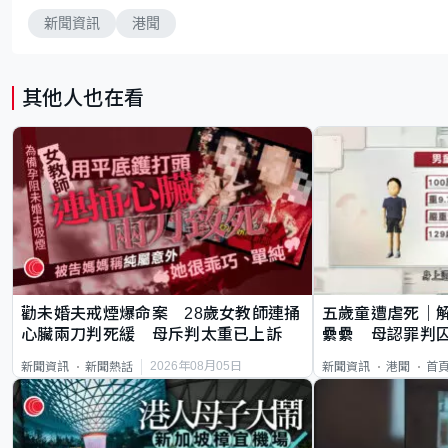
新聞資訊
港聞
其他人也在看
勸未婚夫戒煙爆命案 28歲女教師連捅
五歲童遭虐死｜
心臟兩刀判死緩 母斥判太重已上訴
纍纍 母認罪判囚
類案最惡劣
2026年08月05日
新聞資訊
新聞熱話
新聞資訊
港聞
首