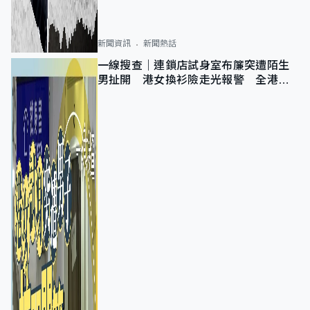
新聞資訊
新聞熱話
一線搜查｜連鎖店試身室布簾突遭陌生
男扯開 港女換衫險走光報警 全港分
店急換實體門