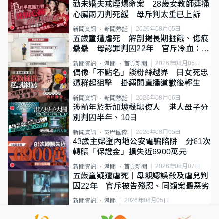
勸未婚夫戒煙爆命案 28歲女教師連捅
心臟兩刀判死緩 母斥判太重已上訴
2026年08月05日
新聞資訊
新聞熱話
五歲童遭虐死｜解剖揭長期捱餓、傷痕
纍纍 母認罪判囚22年 官斥冷血：同
類案最惡劣
2026年08月05日
新聞資訊
港聞
首頁新聞
偶像「不點名」談粉絲越界 日女死忠
遭群起狙擊 掛繩開直播道歉後輕生
2026年08月06日
新聞資訊
新聞熱話
涉前年於新加坡機場傷人 港人母子分
別判囚半年、10日
2026年08月05日
新聞資訊
兩岸國際
43歲主婦墮內地公安電騙陷阱 分81次
轉賬「保證金」損失近6900萬元
2026年08月07日
新聞資訊
港聞
首頁新聞
五歲童疑遭虐死｜母親認誤殺及虐兒判
囚22年 官斥被告殘忍、同類案最惡劣
2026年08月05日
新聞資訊
港聞