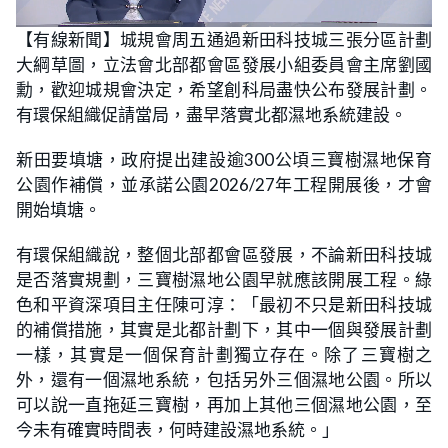
L
U
o
n
【有線新聞】城規會周五通過新田科技城三張分區計劃
a
m
d
u
大綱草圖，立法會北部都會區發展小組委員會主席劉國
e
t
d
e
:
勳，歡迎城規會決定，希望創科局盡快公布發展計劃。
2
0
有環保組織促請當局，盡早落實北都濕地系統建設。
.
5
5
新田要填塘，政府提出建設逾300公頃三寶樹濕地保育
%
公園作補償，並承諾公園2026/27年工程開展後，才會
開始填塘。
有環保組織說，整個北部都會區發展，不論新田科技城
是否落實規劃，三寶樹濕地公園早就應該開展工程。綠
色和平資深項目主任陳可淳：「最初不只是新田科技城
的補償措施，其實是北都計劃下，其中一個與發展計劃
一樣，其實是一個保育計劃獨立存在。除了三寶樹之
外，還有一個濕地系統，包括另外三個濕地公園。所以
可以說一直拖延三寶樹，再加上其他三個濕地公園，至
今未有確實時間表，何時建設濕地系統。」