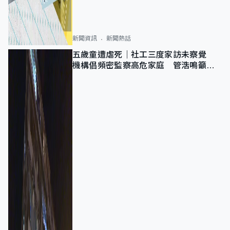
新聞資訊
新聞熱話
五歲童遭虐死｜社工三度家訪未察覺
機構倡頻密監察高危家庭 管浩鳴籲加
強跨部門協作