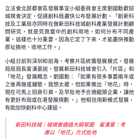
立法會北部都會區發展事宜小組委員會主席劉國勳歡迎
城規會決定，促請創科局盡快公布發展計劃。「創新科
技及工業局亦同時在做新田科技城創科產業發展計劃顧
問研究，就是究竟當中的創科用地，如何分布不同產
業，這樣也十分重要，因為它定了下來，才能盡快推動
原址換地、收地工作。」
小組日前到深圳和前海，考察片區統籌發展模式，發展
局局局長甯漢豪說，發展新田科技城會引入「片區」和
「地花」發展概念。劉國勳：「如果有很多事要兩年或
之後再做或鋪墊，我想太遲，但如果推出『地花』時，
現在可馬上招商引資，及早批地予合適龍頭企業，讓他
有更好布局或在港發展規劃 。」他相信用新模式發展，
有助加快創科中心建設。
新田科技城｜城規會通過大綱草圖 甯漢豪：考
慮以「地花」方式批地