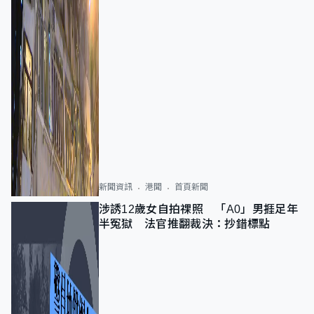
新聞資訊
港聞
首頁新聞
涉誘12歲女自拍祼照 「A0」男捱足年
半冤獄 法官推翻裁決：抄錯標點