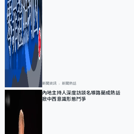
新聞資訊
新聞熱話
內地主持人深度訪談名導路蘭成熱話
掀中西意識形態鬥爭