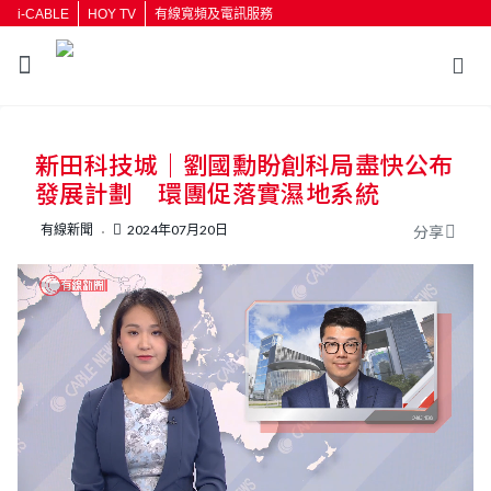
i-CABLE
HOY TV
有線寬頻及電訊服務
返回
新田科技城｜劉國勳盼創科局盡快公布
按輸入鍵開始搜尋
發展計劃 環團促落實濕地系統
有線新聞
2024年07月20日
分享