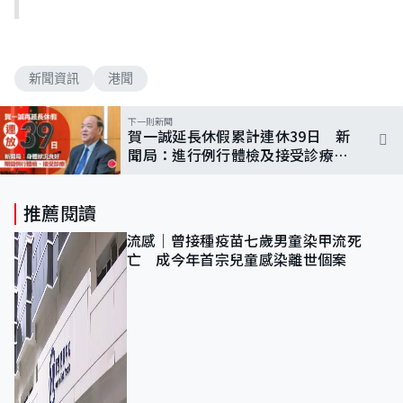
新聞資訊
港聞
下一則新聞
賀一誠延長休假累計連休39日 新
聞局：進行例行體檢及接受診療
狀況良好
推薦閱讀
流感｜曾接種疫苗七歲男童染甲流死
亡 成今年首宗兒童感染離世個案