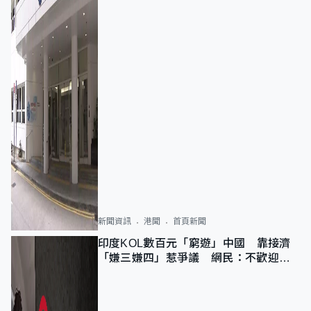
新聞資訊
港聞
首頁新聞
印度KOL數百元「窮遊」中國 靠接濟
「嫌三嫌四」惹爭議 網民：不歡迎劣
質旅客