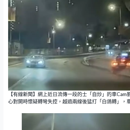
【有線新聞】網上近日流傳一段的士「自炒」的車Cam
心對開時懷疑轉彎失控，越過兩線後猛打「白鴿轉」，