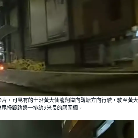
影片，可見有的士沿黃大仙龍翔道向觀塘方向行駛，駛至黃
車尾掃毀路邊一排約9米長的膠圍欄。