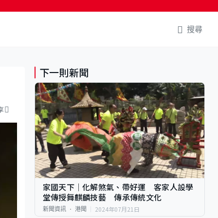
搜尋
下一則新聞
享
家國天下｜化解煞氣、帶好運 客家人設學
堂傳授舞麒麟技藝 傳承傳統文化
2024年07月21日
新聞資訊
港聞