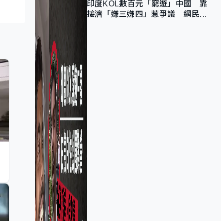
印度KOL數百元「窮遊」中國 靠
接濟「嫌三嫌四」惹爭議 網民：
不歡迎劣質旅客