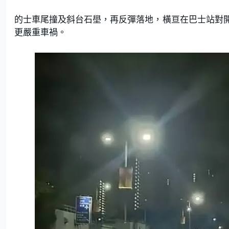
的士車尾撞及斜台石壆，再反彈落地，橫亘在巴士站對
更嚴重車禍。