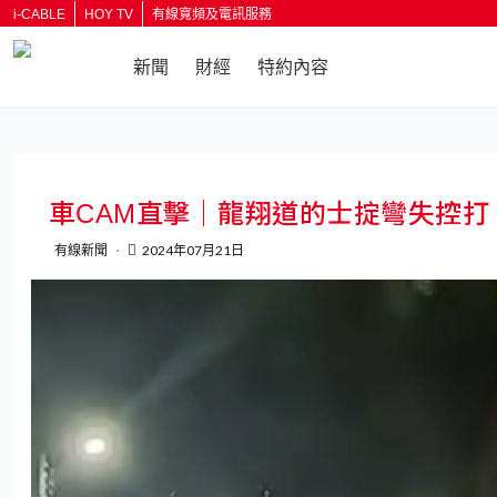
i-CABLE
HOY TV
有線寬頻及電訊服務
新聞
財經
特約內容
返回
車CAM直擊｜龍翔道的士掟彎失控打
有線新聞
2024年07月21日