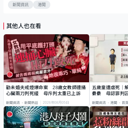
新聞資訊
港聞
其他人也在看
勸未婚夫戒煙爆命案 28歲女教師連捅
五歲童遭虐死｜
心臟兩刀判死緩 母斥判太重已上訴
纍纍 母認罪判囚
類案最惡劣
2026年08月05日
新聞資訊
新聞熱話
新聞資訊
港聞
首