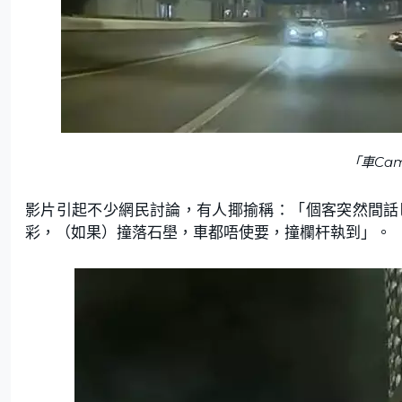
「車Ca
影片引起不少網民討論，有人揶揄稱：「個客突然間話
彩，（如果）撞落石壆，車都唔使要，撞欄杆執到」。