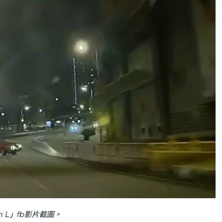
m L」fb影片截圖。