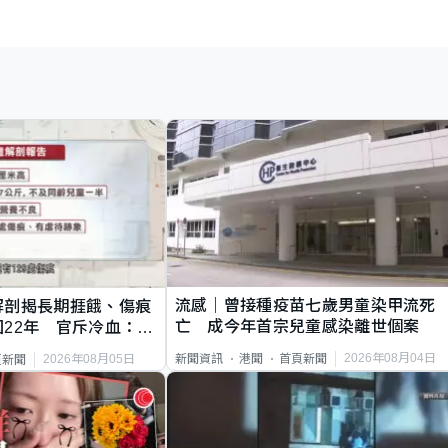
流感｜曾接種疫苗七歲男童染甲流死
解剖揭長期捱餓、傷痕
亡 成今年首宗兒童感染離世個案
22年 官斥冷血：同
2026年08月04日
新聞資訊
港聞
首頁新聞
2026年08月05日
頁新聞