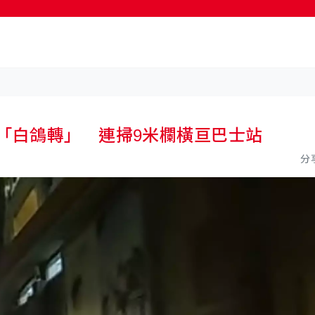
按輸入鍵開始搜尋
「白鴿轉」 連掃9米欄橫亘巴士站
分