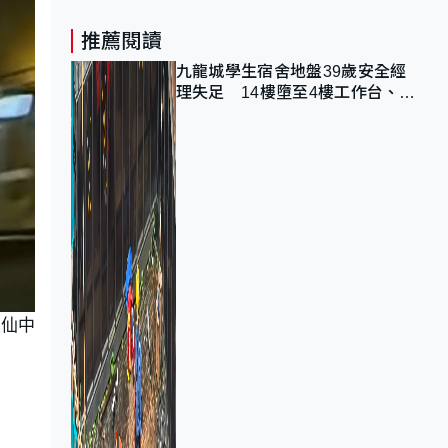
推薦閱讀
九龍城學生宿舍地盤39歲安全經
理失足 14樓墮至4樓工作台、送
院不治
大仙中