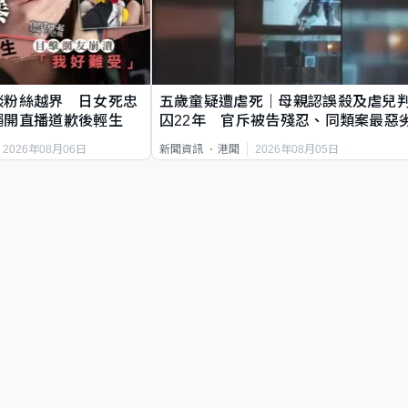
談粉絲越界 日女死忠
五歲童疑遭虐死｜母親認誤殺及虐兒
繩開直播道歉後輕生
囚22年 官斥被告殘忍、同類案最惡
2026年08月06日
2026年08月05日
新聞資訊
港聞