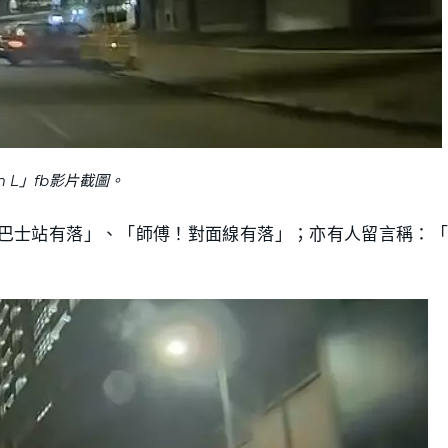
m L」fb影片截圖。
巴士站有落」、「師傅！對面線有落」；亦有人留言稱：「