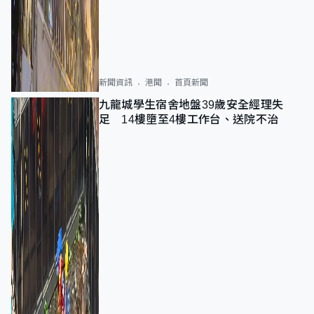
新聞資訊
港聞
首頁新聞
九龍城學生宿舍地盤39歲安全經理失
足 14樓墮至4樓工作台、送院不治