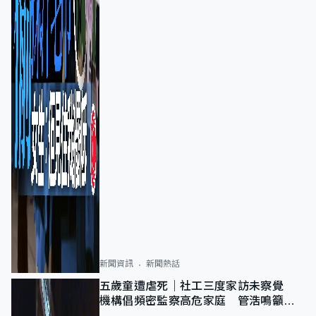
新聞資訊
新聞熱話
五歲童遭虐死｜社工三度家訪未察覺
機構倡頻密監察高危家庭 管浩鳴籲加
強跨部門協作