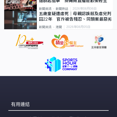
遭群起狙擊 掛繩開直播道歉後輕生
2026年08月06日
新聞資訊
新聞熱話
五歲童疑遭虐死｜母親認誤殺及虐兒判
囚22年 官斥被告殘忍、同類案最惡劣
2026年08月05日
新聞資訊
港聞
有用連結