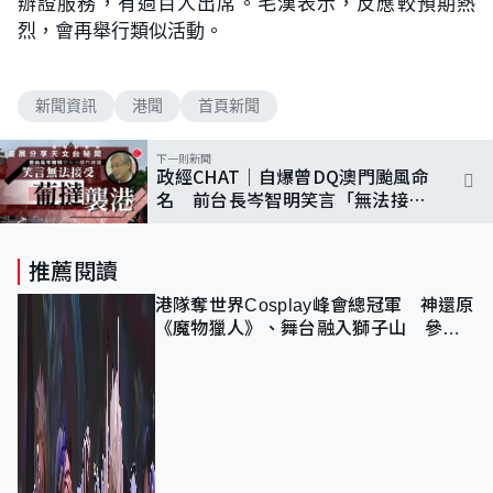
辦證服務，有過百人出席。毛漢表示，反應較預期熱
烈，會再舉行類似活動。
新聞資訊
港聞
首頁新聞
下一則新聞
政經CHAT｜自爆曾DQ澳門颱風命
名 前台長岑智明笑言「無法接受
葡撻襲港」
推薦閱讀
港隊奪世界Cosplay峰會總冠軍 神還原
《魔物獵人》、舞台融入獅子山 參賽
者：讓大家認識香港