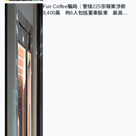
Fun Coffee騙局｜警接225宗報案涉款
9,400萬 拘6人包括董事股東 最高金
額一宗涉近千萬