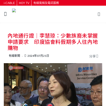
i-CABLE
HOY TV
有線寬頻及電訊服務
內地通行證｜李慧琼：少數族裔未掌握
申請要求 印度協會料假期多人往內地
購物
有線新聞
2024年07月21日
分享