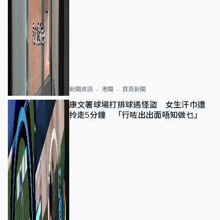
新聞資訊
港聞
首頁新聞
康文署球場打排球遇怪盜 女生汗巾遭
拎走5分鐘 「行咗出出面唔知做乜」