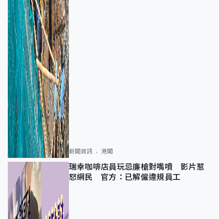
新聞資訊
港聞
瑞幸咖啡店員玩忌廉槍對嘴噴 影片惹
怒網民 官方：已解僱違規員工