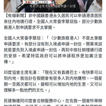
L
U
o
n
【有線新聞】非中國籍香港永久居民可以申請港澳居民
a
m
d
u
來往內地通行證，全國人大常委李慧琼指，部分少數族
e
t
d
e
:
裔港人對申請要求不太掌握。
4
1
.
全國人大常委李慧琼：「（少數族裔港人）不是太掌握
1
0
申請要求，有部分沒有到入境處申請一封信，簡單來説
%
就是要先到入境處申請一封信，再到中旅社辦理通行證
的安排。希望特區政府可以將申請程序更加廣泛宣
傳。」
印度協會主席毛漢：「現在又有直通巴士，有快車可以
到内地，我估計在假期會有很多人到内地購物，一個星
期一至兩次都可以，變相可以增加内地的生意，又可以
理解多一點他們的文化。」
民建聯連同印度會合辦服務中心，在佐敦一個會所舉辦