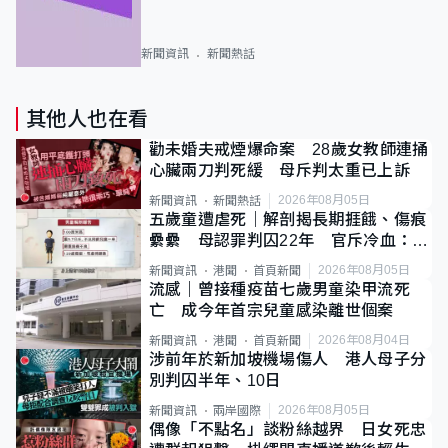
新聞資訊
新聞熱話
其他人也在看
勸未婚夫戒煙爆命案 28歲女教師連捅
心臟兩刀判死緩 母斥判太重已上訴
2026年08月05日
新聞資訊
新聞熱話
五歲童遭虐死｜解剖揭長期捱餓、傷痕
纍纍 母認罪判囚22年 官斥冷血：同
類案最惡劣
2026年08月05日
新聞資訊
港聞
首頁新聞
流感｜曾接種疫苗七歲男童染甲流死
亡 成今年首宗兒童感染離世個案
2026年08月04日
新聞資訊
港聞
首頁新聞
涉前年於新加坡機場傷人 港人母子分
別判囚半年、10日
2026年08月05日
新聞資訊
兩岸國際
偶像「不點名」談粉絲越界 日女死忠