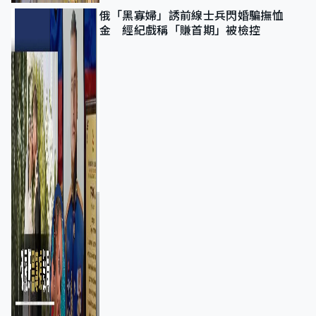
俄「黑寡婦」誘前線士兵閃婚騙撫恤
金 經紀戲稱「賺首期」被檢控