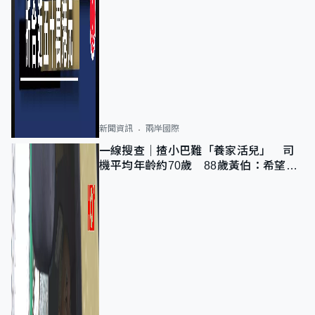
新聞資訊
兩岸國際
一線搜查｜揸小巴難「養家活兒」 司
機平均年齡約70歲 88歲黃伯：希望一
直揸落去