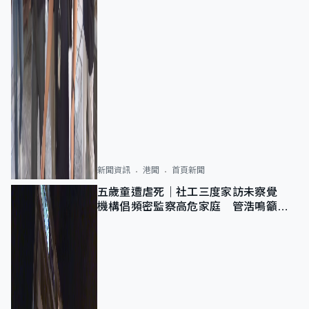
新聞資訊
港聞
首頁新聞
五歲童遭虐死｜社工三度家訪未察覺
機構倡頻密監察高危家庭 管浩鳴籲加
強跨部門協作