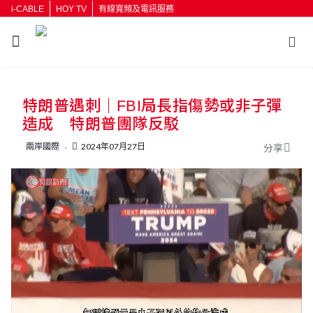
i-CABLE
HOY TV
有線寬頻及電訊服務
返回
特朗普遇刺｜FBI局長指傷勢或非子彈
按輸入鍵開始搜尋
造成 特朗普團隊反駁
兩岸國際
2024年07月27日
分享