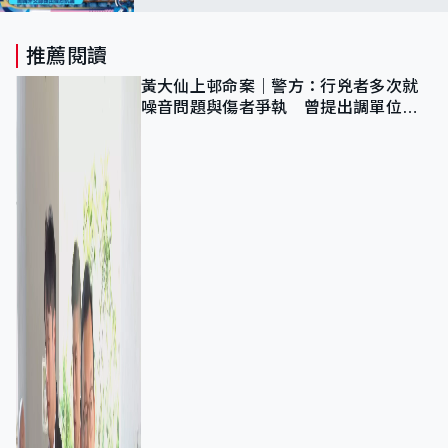
推薦閱讀
黃大仙上邨命案｜警方：行兇者多次就
噪音問題與傷者爭執 曾提出調單位已
獲批