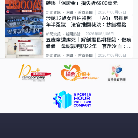
轉賬「保證金」損失近6900萬元
2026年08月07日
新聞資訊
港聞
首頁新聞
涉誘12歲女自拍祼照 「A0」男捱足
年半冤獄 法官推翻裁決：抄錯標點
2026年08月06日
新聞資訊
新聞熱話
五歲童遭虐死｜解剖揭長期捱餓、傷痕
纍纍 母認罪判囚22年 官斥冷血：同
類案最惡劣
2026年08月05日
新聞資訊
港聞
首頁新聞