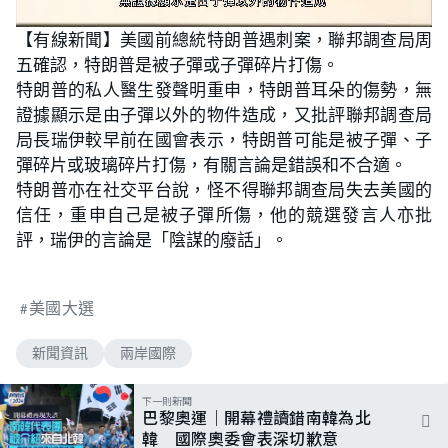
L
U
o
n
【有線新聞】美國前總統特朗普遇刺案，聯邦調查局周
a
m
d
u
五確認，特朗普是被子彈或子彈碎片打傷。
e
t
d
e
:
特朗普的私人醫生發聲明重申，特朗普耳朵的傷勢，無
5
8
證據顯示是由子彈以外的物件造成，又批評聯邦調查局
.
7
局長瑞伊較早前在國會表示，特朗普可能是被子彈、子
0
%
彈碎片或玻璃碎片打傷，有關言論是錯誤和不合適。
特朗普亦在社交平台說，怪不得聯邦調查局失去美國的
信任，重申自己是被子彈所傷，他的競選發言人亦批
評，瑞伊的言論是「陰謀的廢話」。
美國大選
新聞資訊
兩岸國際
下一則新聞
巴黎奧運｜開幕禮讀錯南韓為北
韓 國際奧委會表深切歉意