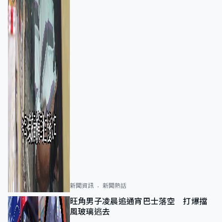
新聞資訊
新聞熱話
旺角男子凌晨追通宵巴士落空 打爆擋
風玻璃逃去