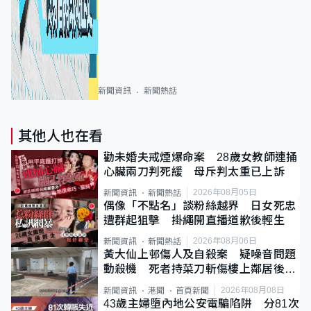
新聞資訊
新聞熱話
其他人也在看
勸未婚夫戒煙爆命案 28歲女教師連捅
心臟兩刀判死緩 母斥判太重已上訴
2026年08月05日
新聞資訊
新聞熱話
偶像「不點名」談粉絲越界 日女死忠
遭群起狙擊 掛繩開直播道歉後輕生
2026年08月06日
新聞資訊
新聞熱話
黃大仙上邨傷人及自殺案 疑噪音問題
動殺機 死者持菜刀斬傷樓上鄰居後墮
斃
2026年08月08日
新聞資訊
港聞
首頁新聞
43歲主婦墮內地公安電騙陷阱 分81次