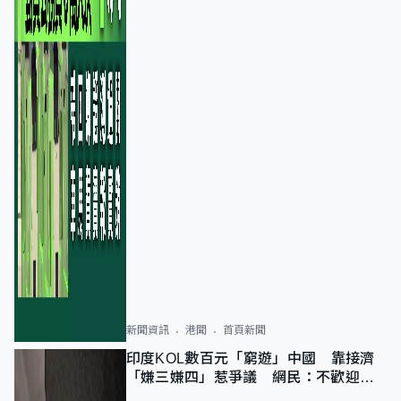
新聞資訊
港聞
首頁新聞
印度KOL數百元「窮遊」中國 靠接濟
「嫌三嫌四」惹爭議 網民：不歡迎劣
質旅客