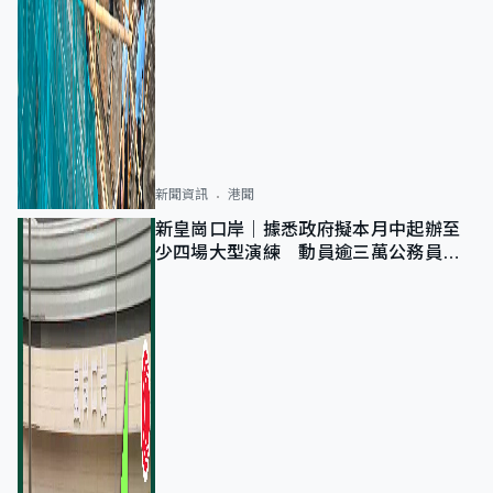
新聞資訊
港聞
新皇崗口岸｜據悉政府擬本月中起辦至
少四場大型演練 動員逾三萬公務員人
次測試