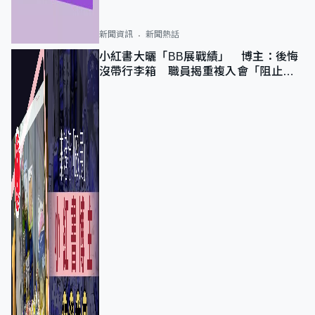
新聞資訊
新聞熱話
小紅書大曬「BB展戰績」 博主：後悔
沒帶行李箱 職員揭重複入會「阻止唔
到」