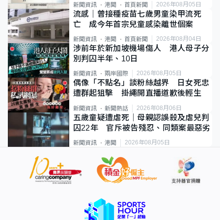
類案最惡劣
2026年08月05日
新聞資訊
港聞
首頁新聞
流感｜曾接種疫苗七歲男童染甲流死
亡 成今年首宗兒童感染離世個案
2026年08月04日
新聞資訊
港聞
首頁新聞
涉前年於新加坡機場傷人 港人母子分
別判囚半年、10日
2026年08月05日
新聞資訊
兩岸國際
偶像「不點名」談粉絲越界 日女死忠
遭群起狙擊 掛繩開直播道歉後輕生
2026年08月06日
新聞資訊
新聞熱話
五歲童疑遭虐死｜母親認誤殺及虐兒判
囚22年 官斥被告殘忍、同類案最惡劣
2026年08月05日
新聞資訊
港聞