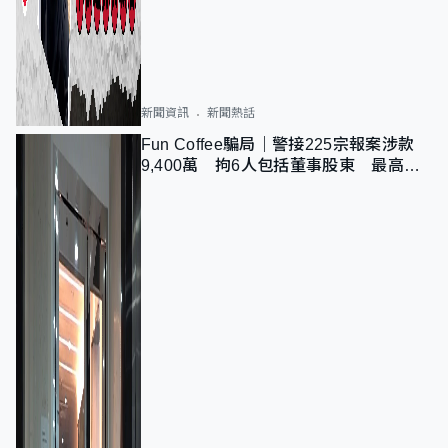
新聞資訊
新聞熱話
Fun Coffee騙局｜警接225宗報案涉款
9,400萬 拘6人包括董事股東 最高金
額一宗涉近千萬