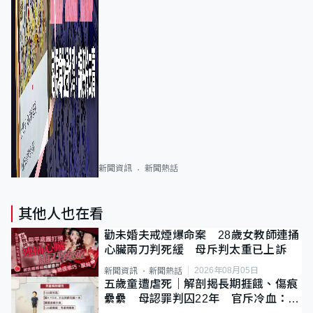
新聞資訊
新聞熱話
其他人也在看
勸未婚夫戒煙爆命案 28歲女教師連捅
心臟兩刀判死緩 母斥判太重已上訴
2026年08月05日
新聞資訊
新聞熱話
五歲童遭虐死｜解剖揭長期捱餓、傷痕
纍纍 母認罪判囚22年 官斥冷血：同