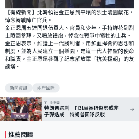
【有線新聞】北韓領袖金正恩到平壤的烈士陵園獻花，
悼念韓戰陣亡官兵。
金正恩周五連同退伍軍人、官員和少年，手持鮮花到烈
士陵園參拜，又鳴放禮炮，悼念在戰爭中犧牲的士兵。
金正恩表示，維護上一代勝利者，用鮮血捍衛的思想和
制度，並為人民建立一個樂園，是這一代人神聖的使命
和職責。金正恩還參觀了紀念解放軍「抗美援朝」的友
誼塔。
新聞資訊
兩岸國際
下一則新聞
特朗普遇刺｜FBI局長指傷勢或非
子彈造成 特朗普團隊反駁
推薦閱讀