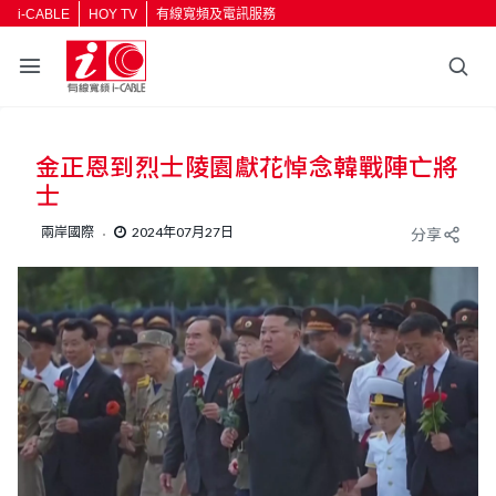
i-CABLE
HOY TV
有線寬頻及電訊服務
金正恩到烈士陵園獻花悼念韓戰陣亡將
士
兩岸國際
2024年07月27日
分享