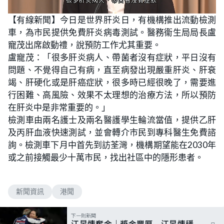
L
U
o
n
【有線新聞】今日是世界肝炎日，有機構推出流動檢測
a
m
d
u
車，為市民提供免費肝炎病毒測試。醫務衞生局局長盧
e
t
d
e
:
寵茂出席啟動禮，說預防工作尤其重要。
5
5
盧寵茂：「很多肝炎病人、帶菌者沒有症狀，平日沒有
.
7
問題、不覺得自己有病，直至病發出現嚴重肝炎、肝衰
1
%
竭、肝硬化或是肝癌症狀，很多時已經很晚了，需要進
行困難、高風險、效果不太理想的治療方法，所以預防
在肝炎中是非常重要的。」
檢測車由兩名護士及兩名醫護學生輪流當值，提供乙肝
及丙肝血液快速測試，並會轉介市民到專科醫生免費諮
詢。檢測車下月中首先到訪荃灣，機構期望能在2030年
或之前接觸最少十萬市民，找出社區中的隱形患者。
新聞資訊
港聞
下一則新聞
江旻憓奪金｜獎金豐厚 江旻憓穩