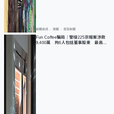
新聞資訊
港聞
首頁新聞
Fun Coffee騙局｜警接225宗報案涉款
9,400萬 拘6人包括董事股東 最高金
額一宗涉近千萬