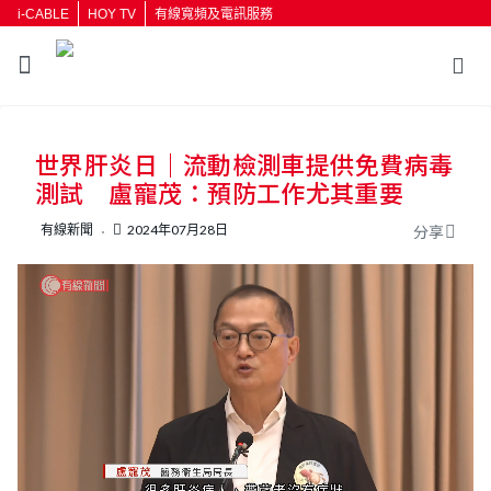
i-CABLE
HOY TV
有線寬頻及電訊服務
返回
世界肝炎日｜流動檢測車提供免費病毒
按輸入鍵開始搜尋
測試 盧寵茂：預防工作尤其重要
有線新聞
2024年07月28日
分享