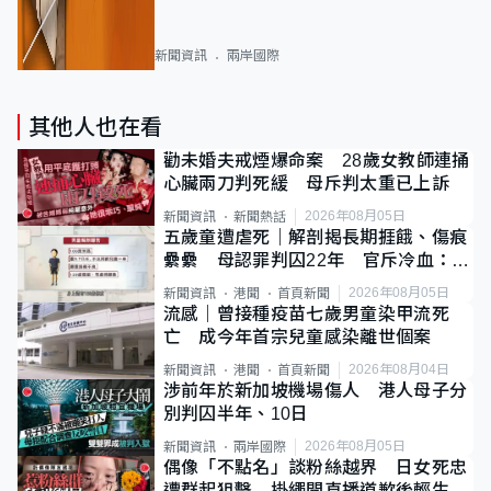
新聞資訊
兩岸國際
其他人也在看
勸未婚夫戒煙爆命案 28歲女教師連捅
心臟兩刀判死緩 母斥判太重已上訴
2026年08月05日
新聞資訊
新聞熱話
五歲童遭虐死｜解剖揭長期捱餓、傷痕
纍纍 母認罪判囚22年 官斥冷血：同
類案最惡劣
2026年08月05日
新聞資訊
港聞
首頁新聞
流感｜曾接種疫苗七歲男童染甲流死
亡 成今年首宗兒童感染離世個案
2026年08月04日
新聞資訊
港聞
首頁新聞
涉前年於新加坡機場傷人 港人母子分
別判囚半年、10日
2026年08月05日
新聞資訊
兩岸國際
偶像「不點名」談粉絲越界 日女死忠
遭群起狙擊 掛繩開直播道歉後輕生