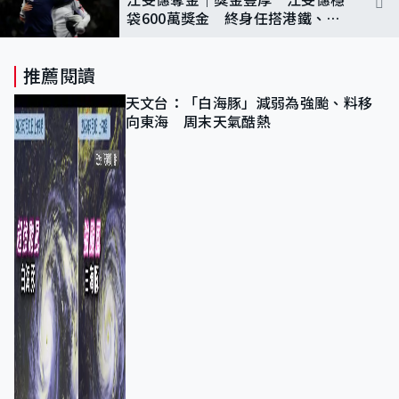
袋600萬獎金 終身任搭港鐵、獲
巴士命名權
推薦閱讀
天文台：「白海豚」減弱為強颱、料移
向東海 周末天氣酷熱