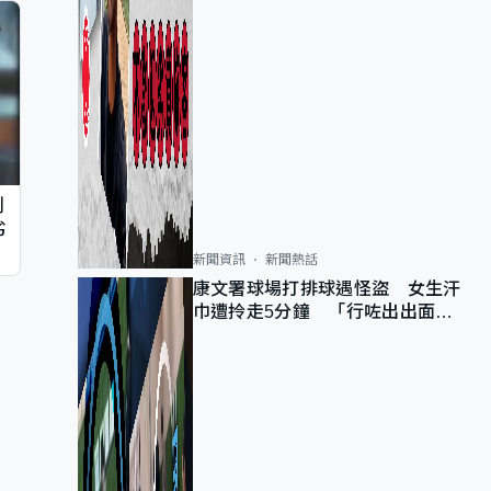
判
劣
新聞資訊
新聞熱話
康文署球場打排球遇怪盜 女生汗
巾遭拎走5分鐘 「行咗出出面唔
知做乜」