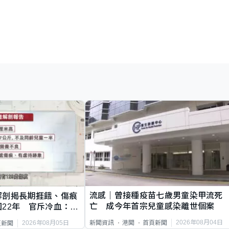
流感｜曾接種疫苗七歲男童染甲流死
解剖揭長期捱餓、傷痕
亡 成今年首宗兒童感染離世個案
22年 官斥冷血：同
2026年08月04日
新聞資訊
港聞
首頁新聞
2026年08月05日
頁新聞