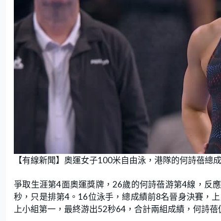
【有線新聞】奧運女子100米自由泳，港隊的何詩蓓總
爭取生涯第4面奧運獎牌，26歲的何詩蓓游第4線，反應
秒，只是排第4。16位泳手，總成績前8名晉身決賽，
上小組第一，最終游出52秒64，合計兩組成績，何詩