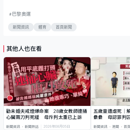
巴黎奧運
新聞資訊
體育
首頁新聞
其他人也在看
勸未婚夫戒煙爆命案 28歲女教師連捅
五歲童遭虐死｜
心臟兩刀判死緩 母斥判太重已上訴
纍纍 母認罪判囚
類案最惡劣
2026年08月05日
新聞資訊
新聞熱話
新聞資訊
港聞
首