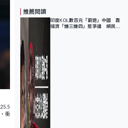
推薦閱讀
印度KOL數百元「窮遊」中國 靠
接濟「嫌三嫌四」惹爭議 網民：
不歡迎劣質旅客
5.5
力，衝