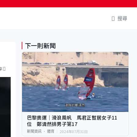
搜尋
下一則新聞
享
巴黎奧運｜滑浪風帆 馬君正暫居女子11
位 鄭清然排男子第17
2024年07月31日
新聞資訊
體育