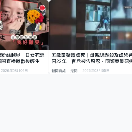
談粉絲越界 日女死忠
五歲童疑遭虐死｜母親認誤殺及虐兒
繩開直播道歉後輕生
囚22年 官斥被告殘忍、同類案最惡
2026年08月06日
2026年08月05日
新聞資訊
港聞