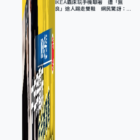
IKEA霸床玩手機瞓著 遭「無
良」途人踢走雙鞋 網民驚訝：冇
著襪咁盡！？