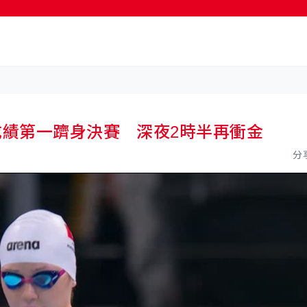
成績第一躋身決賽 深夜2時半再衝金
分