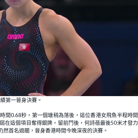
成績第一晉身決賽。
時間0.68秒，第一個塘稍為落後，這位香港女飛魚半程時間2
上屆在這個項目奪得銀牌，留前鬥後，何詩蓓最後50米才發
蓓仍然首名過關，晉身香港時間今晚深夜的決賽。