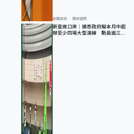
新聞資訊
兩岸國際
新皇崗口岸｜據悉政府擬本月中起
辦至少四場大型演練 動員逾三萬
公務員人次測試