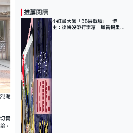
推薦閱讀
小紅書大曬「BB展戰績」 博
主：後悔沒帶行李箱 職員揭重複
入會「阻止唔到」
烈譴
到切實
言論，