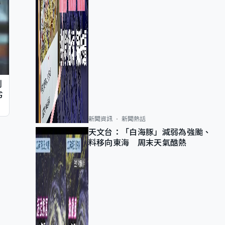
判
劣
新聞資訊
新聞熱話
天文台：「白海豚」減弱為強颱、
料移向東海 周末天氣酷熱