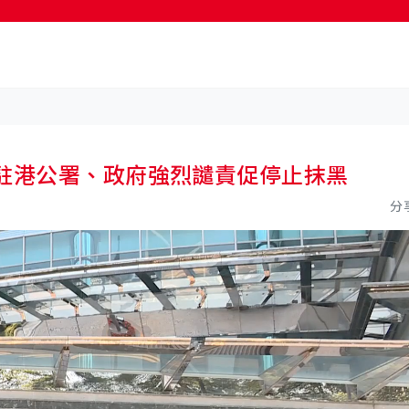
 駐港公署、政府強烈譴責促停止抹黑
分