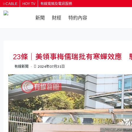
i-CABLE
HOY TV
有線寬頻及電訊服務
新聞
財經
特約內容
23條｜美領事梅儒瑞批有寒蟬效應
有線新聞
2024年07月31日