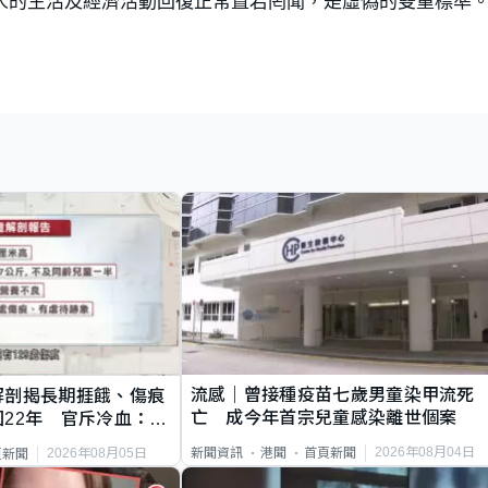
人的生活及經濟活動回復正常置若罔聞，是虛偽的雙重標準
流感｜曾接種疫苗七歲男童染甲流死
解剖揭長期捱餓、傷痕
亡 成今年首宗兒童感染離世個案
22年 官斥冷血：同
2026年08月04日
新聞資訊
港聞
首頁新聞
2026年08月05日
頁新聞