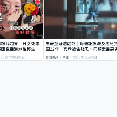
談粉絲越界 日女死忠
五歲童疑遭虐死｜母親認誤殺及虐兒
繩開直播道歉後輕生
囚22年 官斥被告殘忍、同類案最惡
2026年08月06日
2026年08月05日
新聞資訊
港聞