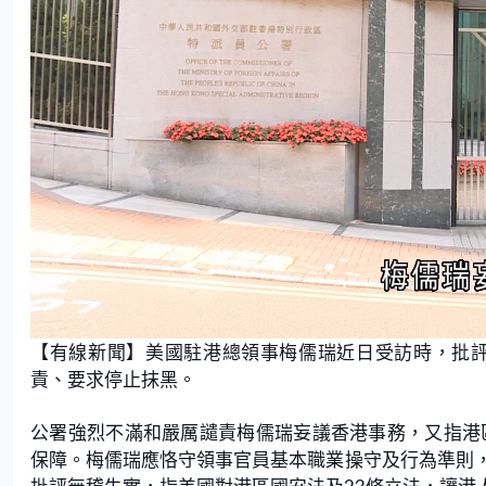
L
U
o
n
【有線新聞】美國駐港總領事梅儒瑞近日受訪時，批評
a
m
d
u
e
t
責、要求停止抹黑。
d
e
:
5
4
.
公署強烈不滿和嚴厲譴責梅儒瑞妄議香港事務，又指港
0
0
保障。梅儒瑞應恪守領事官員基本職業操守及行為準則
%