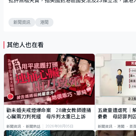
批評無稽失實，指美國對港區國安法及23條立法，讓港
新聞資訊
港聞
其他人也在看
勸未婚夫戒煙爆命案 28歲女教師連捅
五歲童遭虐死｜
心臟兩刀判死緩 母斥判太重已上訴
纍纍 母認罪判囚
類案最惡劣
2026年08月05日
新聞資訊
新聞熱話
新聞資訊
港聞
首