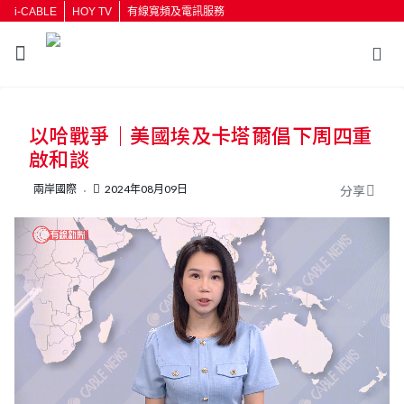
i-CABLE
HOY TV
有線寬頻及電訊服務
返回
以哈戰爭｜美國埃及卡塔爾倡下周四重
按輸入鍵開始搜尋
啟和談
兩岸國際
2024年08月09日
分享