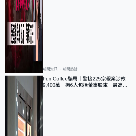
新聞資訊
新聞熱話
Fun Coffee騙局｜警接225宗報案涉款
9,400萬 拘6人包括董事股東 最高金
額一宗涉近千萬