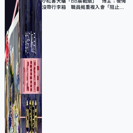
小紅書大曬「BB展戰績」 博主：後悔
沒帶行李箱 職員揭重複入會「阻止唔
到」