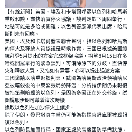
L
U
o
n
【有線新聞】美國、埃及和卡塔爾呼籲以色列和哈馬斯
a
m
d
u
重啟和談，盡快落實停火協議，談判定於下周四舉行，
e
t
d
e
:
地點可能是多哈或開羅；以色列答應派代表出席，哈馬
3
1
斯則未有回應。
.
0
美國、埃及和卡塔爾發表聯合聲明，指以色列和哈馬斯
3
%
的停火及釋放人質協議是時候作實，三國已根據美國總
統拜登5月提出的方案完成框架協議，期望8月15日在多
哈或開羅舉行的緊急談判，可消除餘下的分歧，盡快停
火和釋放人質，又指如有需要，亦可以提出過渡方案。
三國邀請以哈重返談判桌，試圖為哈馬斯政治領袖哈尼
亞被暗殺後的中東緊張局勢降溫，分析指伊朗仍未報復
被指策劃暗殺的以色列，是因為多國正在外交斡旋，試
圖說服伊朗可藉着這次時機
換取以色列在加沙停火上讓步。
除了伊朗，黎巴嫩真主黨仍可能為指揮官舒庫爾被殺報
復以色列。
以色列防長加蘭特稱，國家正處於高度國防準備狀態，