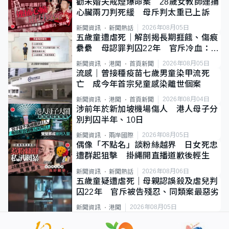
勸未婚夫戒煙爆命案 28歲女教師連捅
心臟兩刀判死緩 母斥判太重已上訴
2026年08月05日
新聞資訊
新聞熱話
五歲童遭虐死｜解剖揭長期捱餓、傷痕
纍纍 母認罪判囚22年 官斥冷血：同
類案最惡劣
2026年08月05日
新聞資訊
港聞
首頁新聞
流感｜曾接種疫苗七歲男童染甲流死
亡 成今年首宗兒童感染離世個案
2026年08月04日
新聞資訊
港聞
首頁新聞
涉前年於新加坡機場傷人 港人母子分
別判囚半年、10日
2026年08月05日
新聞資訊
兩岸國際
偶像「不點名」談粉絲越界 日女死忠
遭群起狙擊 掛繩開直播道歉後輕生
2026年08月06日
新聞資訊
新聞熱話
五歲童疑遭虐死｜母親認誤殺及虐兒判
囚22年 官斥被告殘忍、同類案最惡劣
2026年08月05日
新聞資訊
港聞