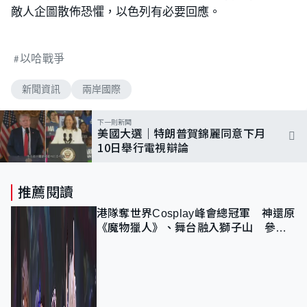
敵人企圖散佈恐懼，以色列有必要回應。
以哈戰爭
新聞資訊
兩岸國際
下一則新聞
美國大選｜特朗普賀錦麗同意下月
10日舉行電視辯論
推薦閱讀
港隊奪世界Cosplay峰會總冠軍 神還原
《魔物獵人》、舞台融入獅子山 參賽
者：讓大家認識香港