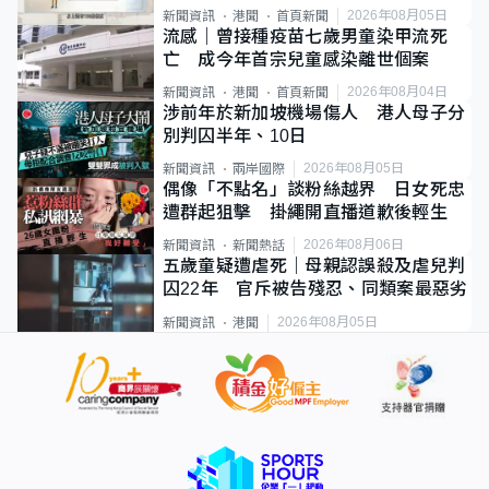
類案最惡劣
2026年08月05日
新聞資訊
港聞
首頁新聞
流感｜曾接種疫苗七歲男童染甲流死
亡 成今年首宗兒童感染離世個案
2026年08月04日
新聞資訊
港聞
首頁新聞
涉前年於新加坡機場傷人 港人母子分
別判囚半年、10日
2026年08月05日
新聞資訊
兩岸國際
偶像「不點名」談粉絲越界 日女死忠
遭群起狙擊 掛繩開直播道歉後輕生
2026年08月06日
新聞資訊
新聞熱話
五歲童疑遭虐死｜母親認誤殺及虐兒判
囚22年 官斥被告殘忍、同類案最惡劣
2026年08月05日
新聞資訊
港聞