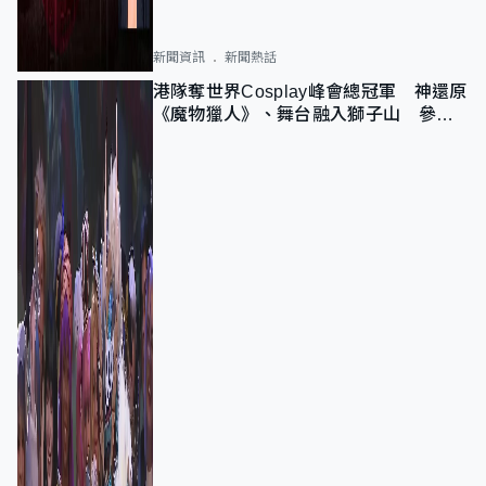
新聞資訊
新聞熱話
港隊奪世界Cosplay峰會總冠軍 神還原
《魔物獵人》、舞台融入獅子山 參賽
者：讓大家認識香港