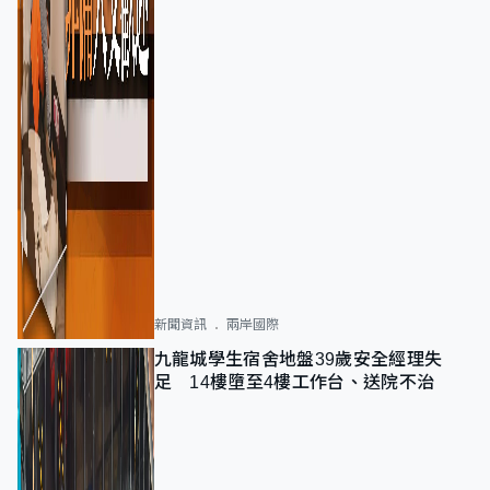
新聞資訊
兩岸國際
九龍城學生宿舍地盤39歲安全經理失
足 14樓墮至4樓工作台、送院不治