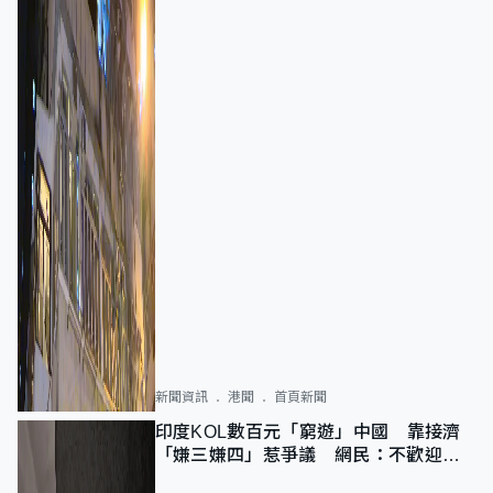
新聞資訊
港聞
首頁新聞
印度KOL數百元「窮遊」中國 靠接濟
「嫌三嫌四」惹爭議 網民：不歡迎劣
質旅客