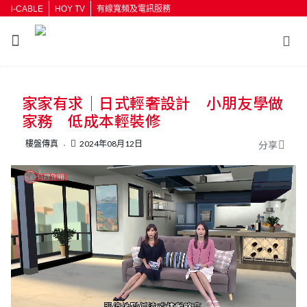
i-CABLE
HOY TV
有線寬頻及電訊服務
家家有求｜日式輕奢設計 小朋友學做
家務 低成本輕裝修
樓盤傳真
2024年08月12日
分享