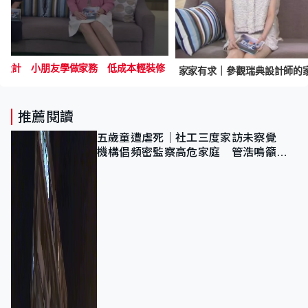
奢設計 小朋友學做家務 低成本輕裝修
推薦閱讀
五歲童遭虐死｜社工三度家訪未察覺
機構倡頻密監察高危家庭 管浩鳴籲加
強跨部門協作