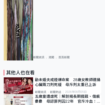
新聞資訊
港聞
首頁新聞
其他人也在看
勸未婚夫戒煙爆命案 28歲女教師連捅
心臟兩刀判死緩 母斥判太重已上訴
2026年08月05日
新聞資訊
新聞熱話
五歲童遭虐死｜解剖揭長期捱餓、傷痕
纍纍 母認罪判囚22年 官斥冷血：同