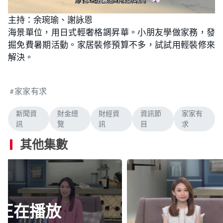
L
U
o
n
主持：余琬瑜、謝詠恩
a
m
d
u
海景單位，用日式輕奢格調昇華。小朋友學做家務，發
e
t
d
e
:
掘免費暑期活動。家居裝修預算不多，試試用輕裝修來
1
.
解決。
8
8
%
家家有求
新聞資
財金總
財經資
資訊節
家家有
訊
覽
訊
目
求
其他集數
正在播放