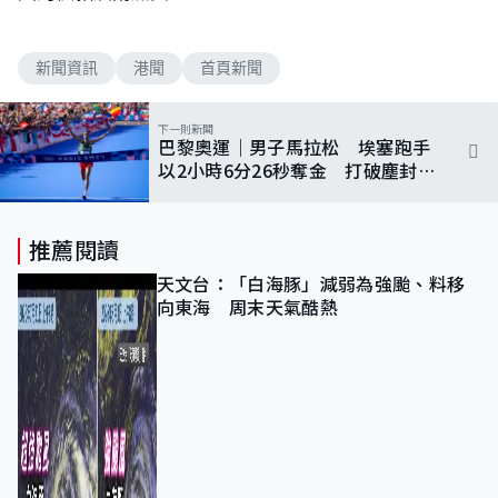
新聞資訊
港聞
首頁新聞
下一則新聞
巴黎奧運｜男子馬拉松 埃塞跑手
以2小時6分26秒奪金 打破塵封16
年奧運紀錄
推薦閱讀
天文台：「白海豚」減弱為強颱、料移
向東海 周末天氣酷熱