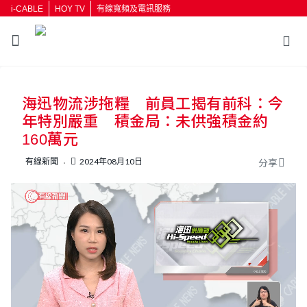
i-CABLE
HOY TV
有線寬頻及電訊服務
返回
海迅物流涉拖糧 前員工揭有前科：今
按輸入鍵開始搜尋
年特別嚴重 積金局：未供強積金約
160萬元
有線新聞
2024年08月10日
分享