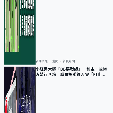
新聞資訊
港聞
首頁新聞
小紅書大曬「BB展戰績」 博主：後悔
沒帶行李箱 職員揭重複入會「阻止唔
到」