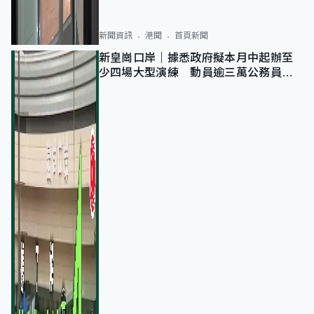
新聞資訊
港聞
首頁新聞
新皇崗口岸｜據悉政府擬本月中起辦至
少四場大型演練 動員逾三萬公務員人
次測試