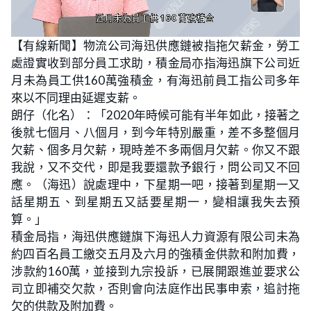
L
U
o
n
【有線新聞】物流公司海迅供應鏈被指拖欠薪金，勞工
a
m
d
u
處證實收到部分員工求助，積金局亦指海迅旗下公司近
e
t
d
e
:
月未為員工供160萬強積金，有海迅前員工指公司多年
2
8
來以不同理由延遲支薪。
.
3
朗仔（化名）：「2020年時候可能有半年如此，接著之
8
%
後就七個月、八個月，到今年特別嚴重，差不多整個月
欠薪、個多月欠薪，現時差不多兩個月欠薪。你又不跟
我說，又不交代，即是我要還款予銀行，問公司又不回
應。（海迅）說處理中，下星期一吧，接著到星期一又
話星期五、到星期五又話要星期一，變相讓我失去預
算。」
積金局指，海迅供應鏈旗下海迅人力資源有限公司未為
約四百名員工繳交五月及六月的強積金供款和附加費，
涉款約160萬，並接到九宗投訴，已展開跟進並要求公
司立即補交欠款，否則會向法庭作出民事申索，追討拖
欠的供款及附加費。