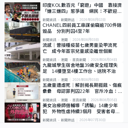
印度KOL數百元「窮遊」中國 靠接濟
「嫌三嫌四」惹爭議 網民：不歡迎劣
質旅客
2026年08月02日
新聞資訊
新聞熱話
CHANEL四前員工串謀偷竊逾700件銷
毀品 分別判囚4至7年
2026年08月03日
新聞資訊
港聞
流感｜曾接種疫苗七歲男童染甲流死
亡 成今年首宗兒童感染離世個案
2026年08月04日
新聞資訊
港聞
首頁新聞
九龍城學生宿舍地盤39歲安全經理失
足 14樓墮至4樓工作台、送院不治
2026年08月03日
新聞資訊
港聞
五歲童遭虐死｜解剖揭長期捱餓、傷痕
纍纍 母認罪判囚22年 官斥冷血：同
類案最惡劣
2026年08月05日
新聞資訊
港聞
首頁新聞
美女治療師借輔導「誘騙」14歲少年
犯 外物性虐持續3個月 受害者母：
要保護其他人
2026年07月30日
新聞資訊
新聞熱話