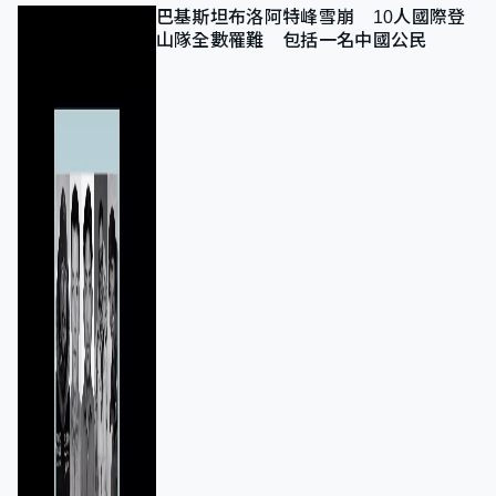
巴基斯坦布洛阿特峰雪崩 10人國際登
山隊全數罹難 包括一名中國公民