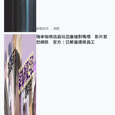
新聞資訊
港聞
瑞幸咖啡店員玩忌廉槍對嘴噴 影片惹
怒網民 官方：已解僱違規員工