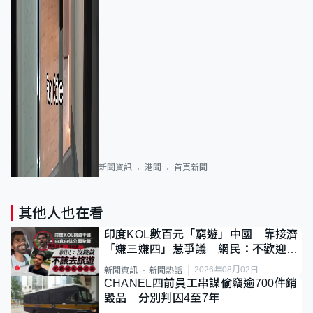
新聞資訊
港聞
首頁新聞
其他人也在看
印度KOL數百元「窮遊」中國 靠接濟
「嫌三嫌四」惹爭議 網民：不歡迎劣
質旅客
2026年08月02日
新聞資訊
新聞熱話
CHANEL四前員工串謀偷竊逾700件銷
毀品 分別判囚4至7年