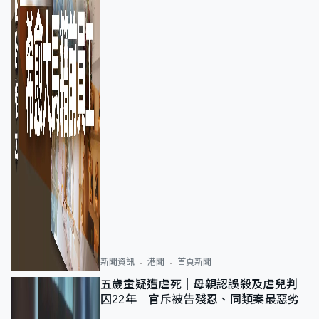
新聞資訊
港聞
首頁新聞
五歲童疑遭虐死｜母親認誤殺及虐兒判
囚22年 官斥被告殘忍、同類案最惡劣