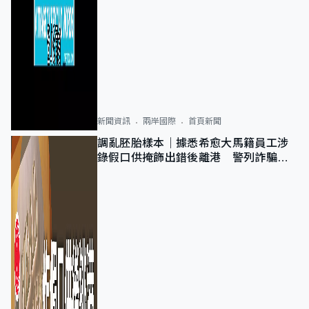
新聞資訊
兩岸國際
首頁新聞
調亂胚胎樣本｜據悉希愈大馬籍員工涉
錄假口供掩飾出錯後離港 警列詐騙
正通緝在逃人士