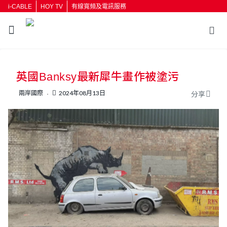
i-CABLE
HOY TV
有線寬頻及電訊服務
返回
英國Banksy最新犀牛畫作被塗污
按輸入鍵開始搜尋
兩岸國際
2024年08月13日
分享