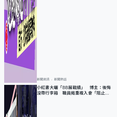
新聞資訊
新聞熱話
小紅書大曬「BB展戰績」 博主：後悔
沒帶行李箱 職員揭重複入會「阻止唔
到」