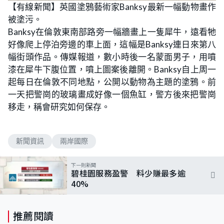
【有線新聞】英國塗鴉藝術家Banksy最新一幅動物畫作
被塗污。
Banksy在倫敦東南部路旁一幅牆畫上一隻犀牛，遠看牠
好像爬上停泊旁邊的車上面，這幅是Banksy連日來第八
幅街頭作品。傳媒報道，數小時後一名蒙面男子，用噴
漆在犀牛下腹位置，噴上圖案後離開。Banksy自上周一
起每日在倫敦不同地點，公開以動物為主題的塗鴉。前
一天把警崗的玻璃畫成好像一個魚缸，警方後來把警崗
移走，稱會研究如何保存。
新聞資訊
兩岸國際
下一則新聞
碧桂園服務盈警 料少賺最多逾
40%
推薦閱讀