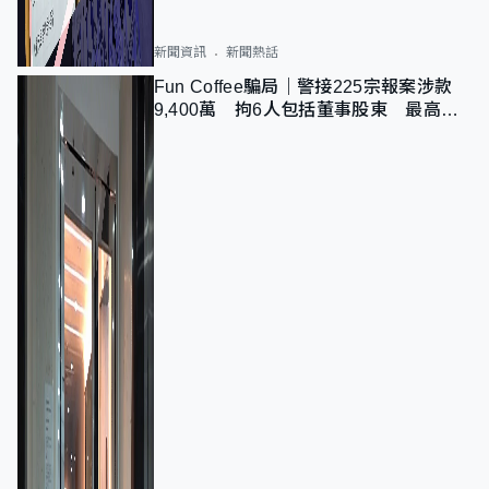
新聞資訊
新聞熱話
Fun Coffee騙局｜警接225宗報案涉款
9,400萬 拘6人包括董事股東 最高金
額一宗涉近千萬