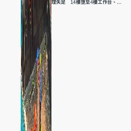
理失足 14樓墮至4樓工作台、送
院不治