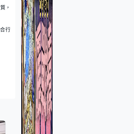
物質，
合行