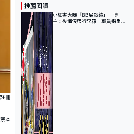
推薦閱讀
小紅書大曬「BB展戰績」 博
主：後悔沒帶行李箱 職員揭重複
入會「阻止唔到」
經註冊
監察本