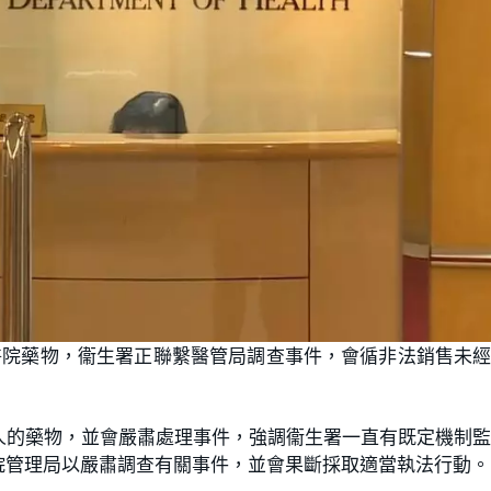
立醫院藥物，衞生署正聯繫醫管局調查事件，會循非法銷售未
人的藥物，並會嚴肅處理事件，強調衞生署一直有既定機制
院管理局以嚴肅調查有關事件，並會果斷採取適當執法行動。