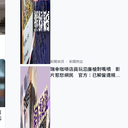
新聞資訊
新聞熱話
瑞幸咖啡店員玩忌廉槍對嘴噴 影
片惹怒網民 官方：已解僱違規員
工
判
劣