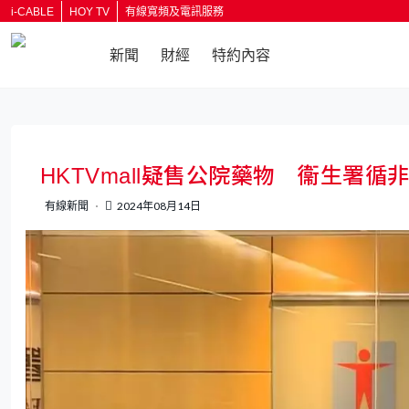
i-CABLE
HOY TV
有線寬頻及電訊服務
新聞
財經
特約內容
返回
HKTVmall疑售公院藥物 衞生署
有線新聞
2024年08月14日