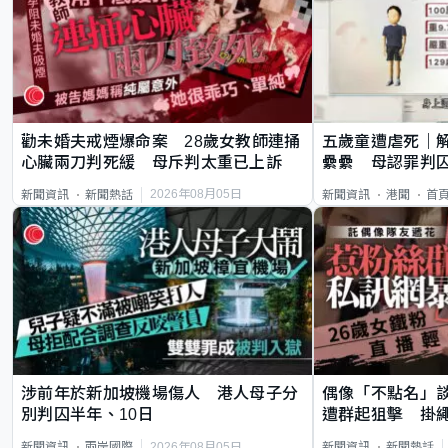
勸未婚夫戒煙爆命案 28歲女教師連捅
五歲童遭虐死｜
心臟兩刀判死緩 母斥判太重已上訴
纍纍 母認罪判囚
類案最惡劣
2026年08月05日
新聞資訊
新聞熱話
新聞資訊
港聞
首
涉前年於新加坡機場傷人 港人母子分
偶像「不點名」
別判囚半年、10日
遭群起狙擊 掛
2026年08月05日
新聞資訊
兩岸國際
新聞資訊
新聞熱話