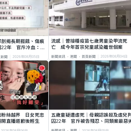
流感｜曾接種疫苗七歲男童染甲流死
解剖揭長期捱餓、傷痕
亡 成今年首宗兒童感染離世個案
22年 官斥冷血：同
2026年08月04日
新聞資訊
港聞
首頁新聞
2026年08月05日
頁新聞
談粉絲越界 日女死忠
五歲童疑遭虐死｜母親認誤殺及虐兒
繩開直播道歉後輕生
囚22年 官斥被告殘忍、同類案最惡
2026年08月06日
2026年08月05日
新聞資訊
港聞