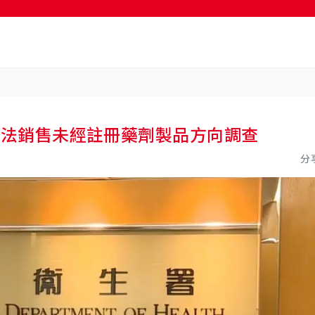
按輸入鍵開始搜尋
循非法銷售未經註冊藥劑製品方向調查
分