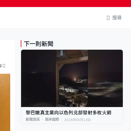
搜尋
下一則新聞
享
黎巴嫩真主黨向以色列北部發射多枚火箭
2024年08月14日
新聞資訊
兩岸國際