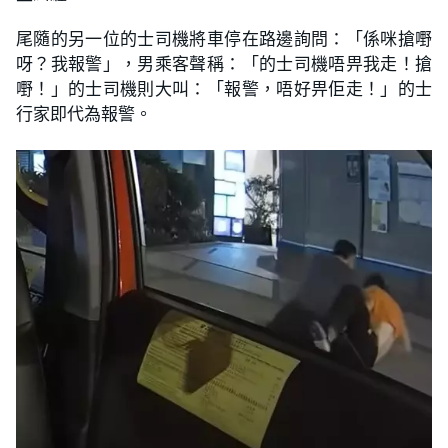
尾隨的另一位的士司機將車停在路邊詢問：「係咪搶嘢
呀？我報警」，男乘客聲稱：「的士司機唔畀我走！搶
嘢！」的士司機則大叫：「報警，唔好畀佢走！」的士
行家即代為報警。