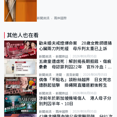
新聞資訊
兩岸國際
其他人也在看
勸未婚夫戒煙爆命案 28歲女教師連捅
心臟兩刀判死緩 母斥判太重已上訴
2026年08月05日
新聞資訊
新聞熱話
五歲童遭虐死｜解剖揭長期捱餓、傷痕
纍纍 母認罪判囚22年 官斥冷血：同
類案最惡劣
2026年08月05日
新聞資訊
港聞
首頁新聞
偶像「不點名」談粉絲越界 日女死忠
遭群起狙擊 掛繩開直播道歉後輕生
2026年08月06日
新聞資訊
新聞熱話
涉前年於新加坡機場傷人 港人母子分
別判囚半年、10日
2026年08月05日
新聞資訊
兩岸國際
43歲主婦墮內地公安電騙陷阱 分81次