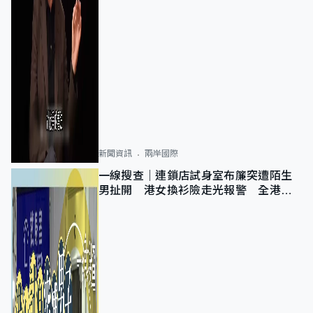
新聞資訊
兩岸國際
一線搜查｜連鎖店試身室布簾突遭陌生
男扯開 港女換衫險走光報警 全港分
店急換實體門