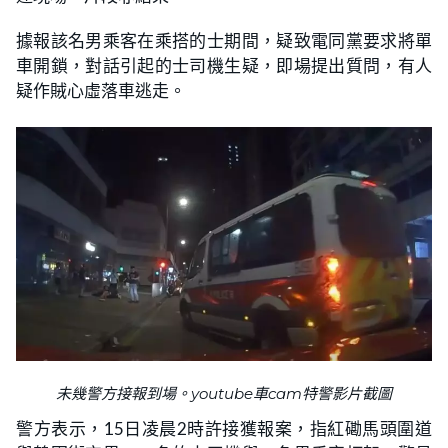
據報該名男乘客在乘搭的士期間，疑致電同黨要求將單
車開鎖，對話引起的士司機生疑，即場提出質問，有人
疑作賊心虛落車逃走。
未幾警方接報到場。youtube車cam特警影片截圖
警方表示，15日凌晨2時許接獲報案，指紅磡馬頭圍道