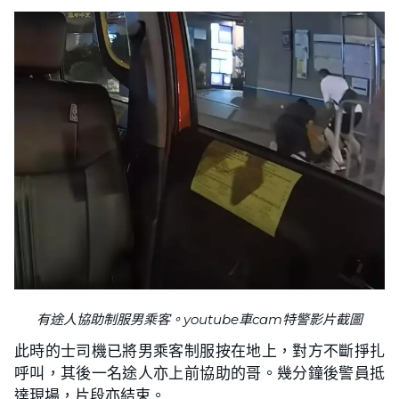
有途人協助制服男乘客。youtube車cam特警影片截圖
此時的士司機已將男乘客制服按在地上，對方不斷掙扎
呼叫，其後一名途人亦上前協助的哥。幾分鐘後警員抵
達現場，片段亦結束。