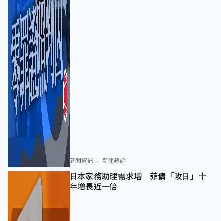
新聞資訊
新聞熱話
日本家務助理需求增 菲傭「攻日」十
年增長近一倍