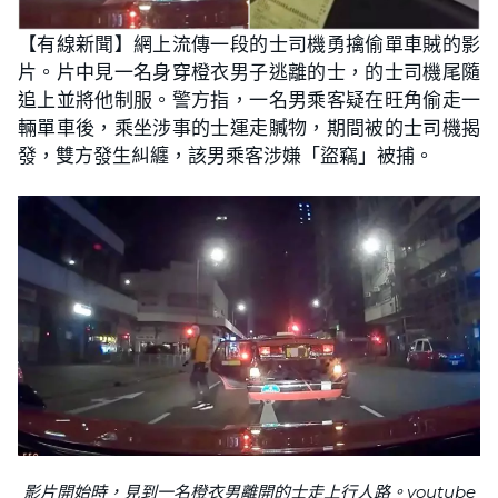
【有線新聞】網上流傳一段的士司機勇擒偷單車賊的影
片。片中見一名身穿橙衣男子逃離的士，的士司機尾隨
追上並將他制服。警方指，一名男乘客疑在旺角偷走一
輛單車後，乘坐涉事的士運走贓物，期間被的士司機揭
發，雙方發生糾纏，該男乘客涉嫌「盜竊」被捕。
影片開始時，見到一名橙衣男離開的士走上行人路。youtube