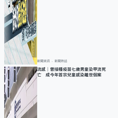
新聞資訊
新聞熱話
流感｜曾接種疫苗七歲男童染甲流死
亡 成今年首宗兒童感染離世個案