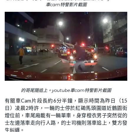
車cam特警影片截圖
的哥尾隨追上。youtube車cam特警影片截圖
有關車Cam片段長約6分半鐘，顯示時間為昨日（15
日）凌晨2時許，一輛的士停於紅磡馬頭圍道近鶴園街
燈位前，車尾廂載有一輛單車，身穿橙衣男子突然從的
士左邊落車走向行人路，的士司機則落車追上，雙方發
生糾纏。