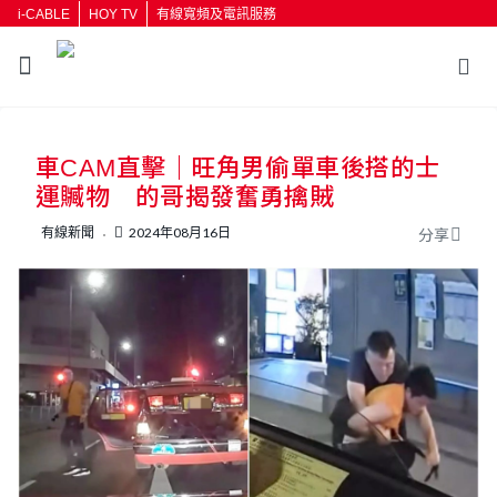
i-CABLE
HOY TV
有線寬頻及電訊服務
返回
車CAM直擊｜旺角男偷單車後搭的士
按輸入鍵開始搜尋
運贓物 的哥揭發奮勇擒賊
有線新聞
2024年08月16日
分享