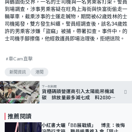
與鶴園街交界，一名的士司機與一名男乘客打架。警員
到場調查，涉事男乘客疑在旺角上海街與快富街偷走一
輛單車，截乘涉事的士運走贓物，期間被62歲姓林的士
司機揭發，雙方發生糾纏。警員經調查後，該名34歲姓
許的男乘客涉嫌「盜竊」被捕，帶署扣查。事件中，的
士司機手腳擦傷，他經救護員即場治理後，拒絕送院。
車Cam直擊
新聞資訊
港聞
下一則新聞
貨櫃碼頭營運商引入太陽能吊機減
碳 排放量最多減七成 料2030年
全面轉用電動吊機
推薦閱讀
小紅書大曬「BB展戰績」 博主：後悔
沒帶行李箱 職員揭重複入會「阻止唔