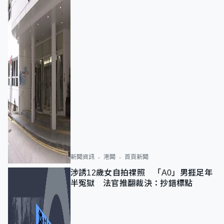
新聞資訊
港聞
首頁新聞
涉誘12歲女自拍祼照 「A0」男捱足年
半冤獄 法官推翻裁決：抄錯標點