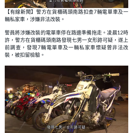
L
U
o
n
【有線新聞】警方在貨櫃碼頭南路扣查7輛電單車及一
a
m
d
u
輛私家車，涉嫌非法改裝。
e
t
d
e
:
1
警員將涉嫌改裝的電單車停在路邊準備拖走。凌晨12時
0
0
許，警方在貨櫃碼頭南路發現七男一女形跡可疑，遂上
.
0
前調查，發現7輛電單車及一輛私家車懷疑曾非法改
0
%
裝，被扣留檢驗。