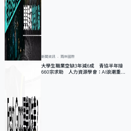
新聞資訊
兩岸國際
大學生職業空缺3年減6成 青協半年接
660宗求助 人力資源學會：AI浪潮重整
職位需求