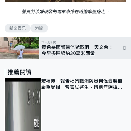
警員將涉嫌改裝的電單車停在路邊準備拖走。
新聞資訊
港聞
下一則新聞
黃色暴雨警告信號取消 天文台：
今早多區錄約30毫米雨量
推薦閱讀
宏福苑｜報告揭殉職消防員何偉豪裝備
嚴重受損 曾嘗試逃生、惜別無選擇下
棄裝備墮樓