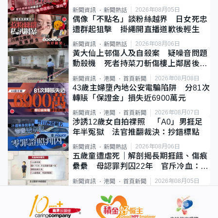
2026年08月05日
新聞資訊
新聞熱話
偶像「不點名」談粉絲越界 日女死忠
遭群起狙擊 掛繩開直播道歉後輕生
2026年08月06日
新聞資訊
新聞熱話
黃大仙上邨傷人及自殺案 疑噪音問題
動殺機 死者持菜刀斬傷樓上鄰居後墮
斃
2026年08月08日
新聞資訊
港聞
首頁新聞
43歲主婦墮內地公安電騙陷阱 分81次
轉賬「保證金」損失近6900萬元
2026年08月07日
新聞資訊
港聞
首頁新聞
涉誘12歲女自拍祼照 「A0」男捱足
年半冤獄 法官推翻裁決：抄錯標點
2026年08月06日
新聞資訊
新聞熱話
五歲童遭虐死｜解剖揭長期捱餓、傷痕
纍纍 母認罪判囚22年 官斥冷血：同
類案最惡劣
2026年08月05日
新聞資訊
港聞
首頁新聞