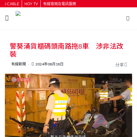
i-CABLE
HOY TV
有線寬頻及電訊服務
返回
警葵涌貨櫃碼頭南路拖8車 涉非法改
按輸入鍵開始搜尋
裝
有線新聞
2024年08月18日
分享