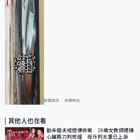
新聞資訊
新聞熱話
其他人也在看
勸未婚夫戒煙爆命案 28歲女教師連捅
心臟兩刀判死緩 母斥判太重已上訴