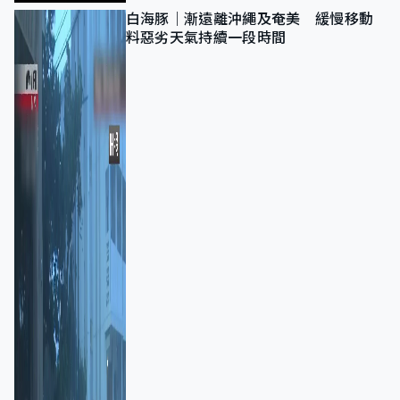
白海豚｜漸遠離沖繩及奄美 緩慢移動
料惡劣天氣持續一段時間