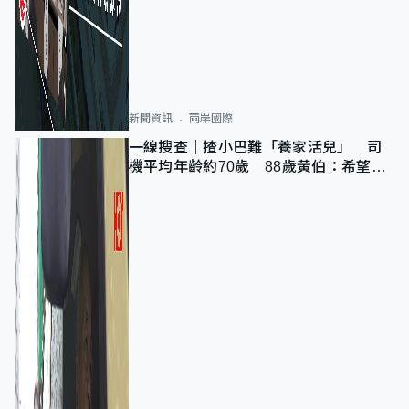
新聞資訊
兩岸國際
一線搜查｜揸小巴難「養家活兒」 司
機平均年齡約70歲 88歲黃伯：希望一
直揸落去