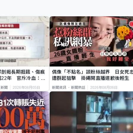
解剖揭長期捱餓、傷痕
偶像「不點名」談粉絲越界 日女死
22年 官斥冷血：同
遭群起狙擊 掛繩開直播道歉後輕生
2026年08月05日
2026年08月06日
頁新聞
新聞資訊
新聞熱話