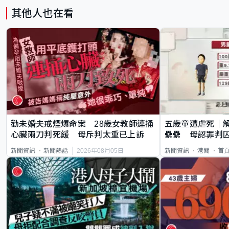
其他人也在看
勸未婚夫戒煙爆命案 28歲女教師連捅
五歲童遭虐死｜
心臟兩刀判死緩 母斥判太重已上訴
纍纍 母認罪判囚
類案最惡劣
2026年08月05日
新聞資訊
新聞熱話
新聞資訊
港聞
首