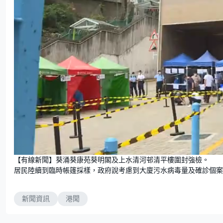
U
n
【有線新聞】葵涌葵康苑葵明閣及上水清河邨清平樓圍封強檢。
m
u
居民陸續到臨時帳篷採樣，政府說考慮到大廈污水病毒量及確診個案
t
e
新聞資訊
港聞