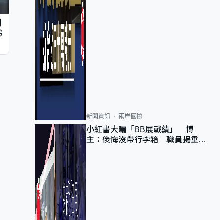
判
劣
新聞資訊
兩岸國際
小紅書大曬「BB展戰績」 博
主：後悔沒帶行李箱 職員揭重複
入會「阻止唔到」