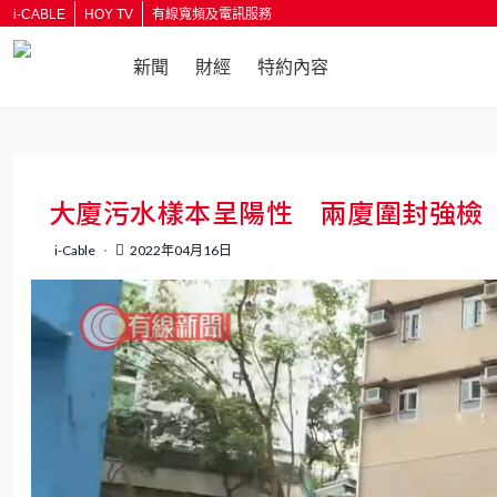
i-CABLE
HOY TV
有線寬頻及電訊服務
新聞
財經
特約內容
返回
大廈污水樣本呈陽性 兩廈圍封強檢
i-Cable
2022年04月16日