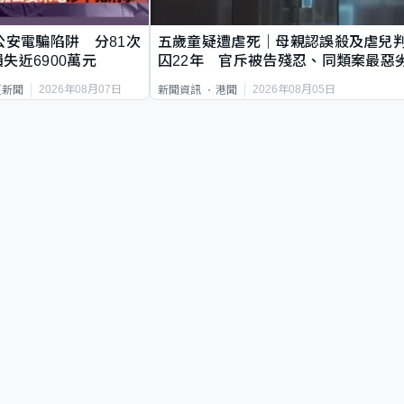
公安電騙陷阱 分81次
五歲童疑遭虐死｜母親認誤殺及虐兒
失近6900萬元
囚22年 官斥被告殘忍、同類案最惡
2026年08月07日
2026年08月05日
頁新聞
新聞資訊
港聞