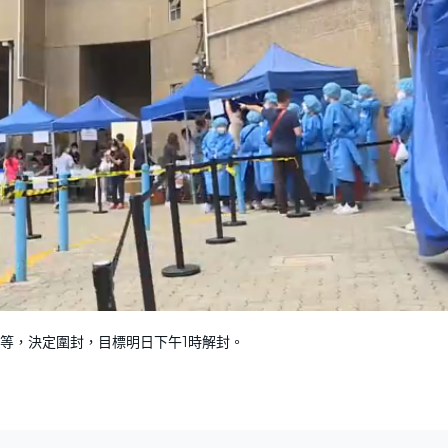
L
o
a
d
等，決定圍封，目標明日下午1時解封。
e
d
:
1
0
0
.
0
0
%