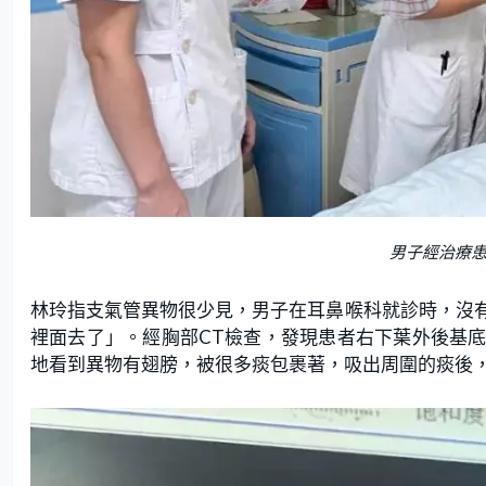
男子經治療
林玲指支氣管異物很少見，男子在耳鼻喉科就診時，沒
裡面去了」。經胸部CT檢查，發現患者右下葉外後基
地看到異物有翅膀，被很多痰包裹著，吸出周圍的痰後