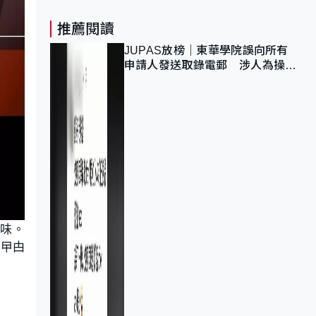
推薦閱讀
JUPAS放榜｜東華學院誤向所有
申請人發送取錄電郵 涉人為操作
疏忽、影響11,139人
異味。
時曱甴