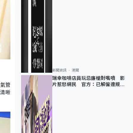
新聞資訊
港聞
瑞幸咖啡店員玩忌廉槍對嘴噴 影
到氣管
片惹怒網民 官方：已解僱違規員
工
常清晰