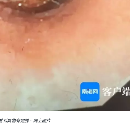
看到異物有翅膀。網上圖片