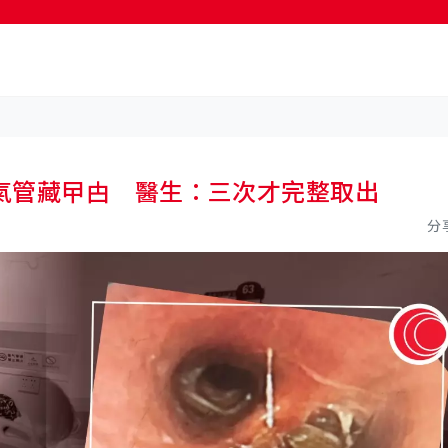
按輸入鍵開始搜尋
氣管藏曱甴 醫生：三次才完整取出
分