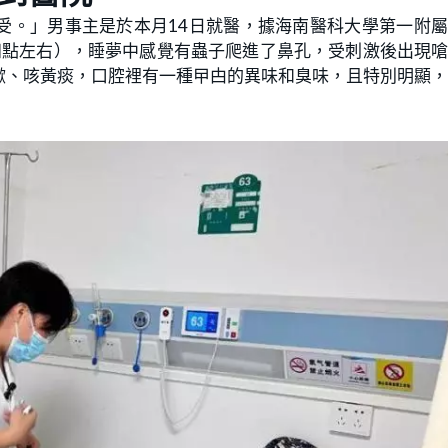
受。」男事主是於本月14日就醫，據海南醫科大學第一附
四點左右），睡夢中感覺有蟲子爬進了鼻孔，受刺激後出現
嗽、咳黃痰，口腔裡有一種曱甴的異味和臭味，且特別明顯