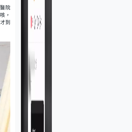
屬醫院
嗆咳，
，才到