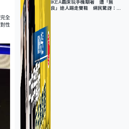
IKEA霸床玩手機瞓著 遭「無
良」途人踢走雙鞋 網民驚訝：冇
著襪咁盡！？
至完全
針對性