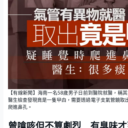
【有線新聞】海南一名58歲男子日前到醫院就醫，稱
醫生檢查發現竟是一隻曱甴，需要透過電子支氣管鏡取
爬進鼻孔。
曾嗆咳但不算劇烈 有臭味才