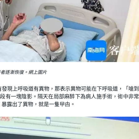
患者逐漸恢復。網上圖片
有發現上呼吸道有異物，那表示異物可能在下呼吸道，「嗆
底段有一塊陰影。隔天在局部麻醉下為病人施手術，術中非
，暴露出了異物，就是一隻曱甴。