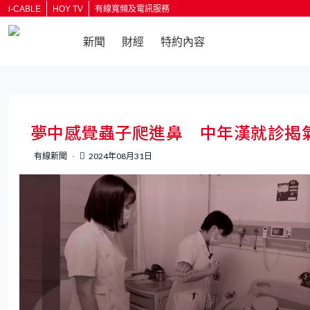
i-CABLE
HOY TV
有線寬頻及電訊服務
新聞
財經
特約內容
返回
夢中感覺蟲子爬進鼻 中年漢就診揭
有線新聞
2024年08月31日