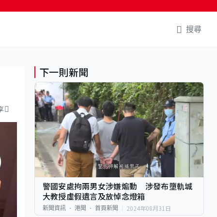
搜尋
下一則新聞
享
警國安處拘兩男女涉嫌煽動 涉發布墮軌城
大教授虛假遺言及放悼念燈箱
2024年08月31日
新聞資訊
港聞
首頁新聞