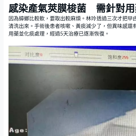
感染產氣莢膜梭菌 需針對用
因為蟑螂比較軟，要取出較麻煩。林玲透過三次才把曱
清洗出來。手術後患者咳嗽、黃痰減少了，但異味感還
用藥並化痰處理，經過5天治療已逐漸恢復。