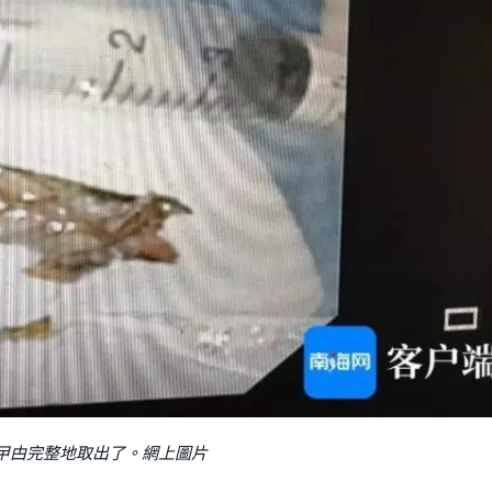
曱甴完整地取出了。網上圖片