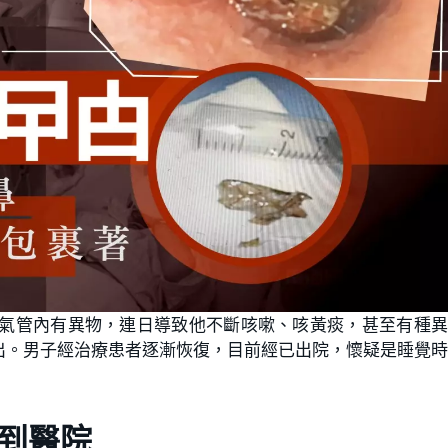
其氣管內有異物，連日導致他不斷咳嗽、咳黃痰，甚至有種
出。男子經治療患者逐漸恢復，目前經已出院，懷疑是睡覺
到醫院