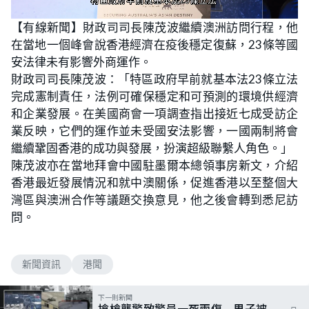
L
U
o
n
【有線新聞】財政司司長陳茂波繼續澳洲訪問行程，他
a
m
d
u
在當地一個峰會說香港經濟在疫後穩定復蘇，23條等國
e
t
d
e
:
安法律未有影響外商運作。
4
1
財政司司長陳茂波：「特區政府早前就基本法23條立法
.
2
完成憲制責任，法例可確保穩定和可預測的環境供經濟
5
%
和企業發展。在美國商會一項調查指出接近七成受訪企
業反映，它們的運作並未受國安法影響，一國兩制將會
繼續鞏固香港的成功與發展，扮演超級聯繫人角色。」
陳茂波亦在當地拜會中國駐墨爾本總領事房新文，介紹
香港最近發展情況和就中澳關係，促進香港以至整個大
灣區與澳洲合作等議題交換意見，他之後會轉到悉尼訪
問。
新聞資訊
港聞
下一則新聞
搶槍襲警致警員一死兩傷 男子被