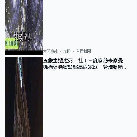
新聞資訊
港聞
首頁新聞
五歲童遭虐死｜社工三度家訪未察覺
機構倡頻密監察高危家庭 管浩鳴籲加
強跨部門協作