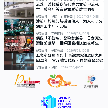
新聞資訊
港聞
首頁新聞
流感｜曾接種疫苗七歲男童染甲流死
亡 成今年首宗兒童感染離世個案
2026年08月04日
新聞資訊
港聞
首頁新聞
涉前年於新加坡機場傷人 港人母子分
別判囚半年、10日
2026年08月05日
新聞資訊
兩岸國際
偶像「不點名」談粉絲越界 日女死忠
遭群起狙擊 掛繩開直播道歉後輕生
2026年08月06日
新聞資訊
新聞熱話
五歲童疑遭虐死｜母親認誤殺及虐兒判
囚22年 官斥被告殘忍、同類案最惡劣
2026年08月05日
新聞資訊
港聞