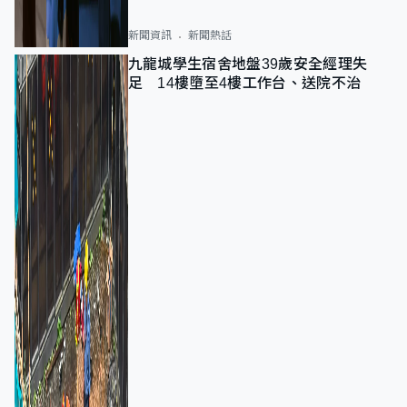
新聞資訊
新聞熱話
九龍城學生宿舍地盤39歲安全經理失
足 14樓墮至4樓工作台、送院不治