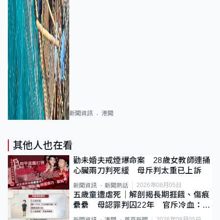
新聞資訊
港聞
其他人也在看
勸未婚夫戒煙爆命案 28歲女教師連捅
心臟兩刀判死緩 母斥判太重已上訴
2026年08月05日
新聞資訊
新聞熱話
五歲童遭虐死｜解剖揭長期捱餓、傷痕
纍纍 母認罪判囚22年 官斥冷血：同
類案最惡劣
2026年08月05日