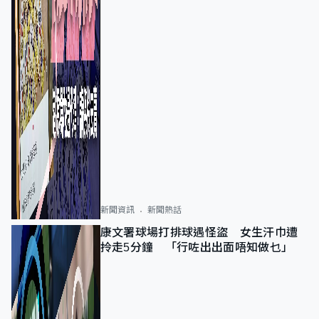
新聞資訊
新聞熱話
康文署球場打排球遇怪盜 女生汗巾遭
拎走5分鐘 「行咗出出面唔知做乜」