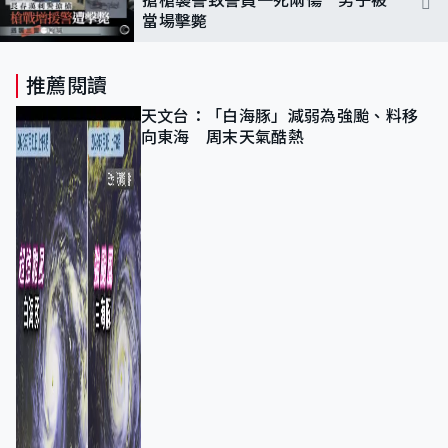
當場擊斃
推薦閱讀
天文台：「白海豚」減弱為強颱、料移
向東海 周末天氣酷熱