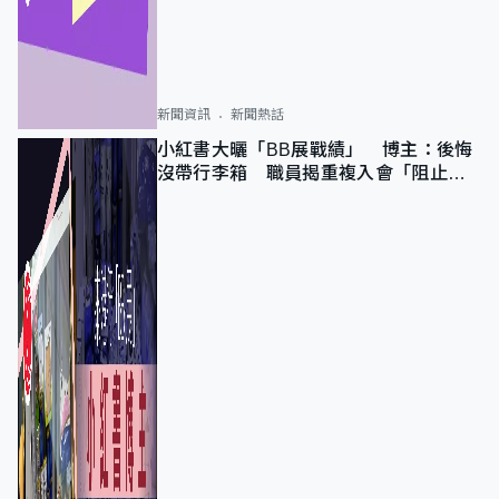
新聞資訊
新聞熱話
小紅書大曬「BB展戰績」 博主：後悔
沒帶行李箱 職員揭重複入會「阻止唔
到」