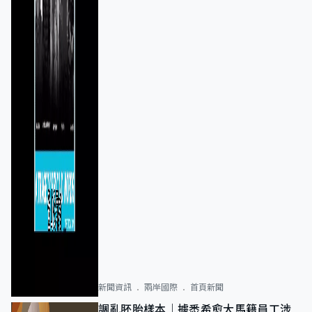
新聞資訊
兩岸國際
首頁新聞
調亂胚胎樣本｜據悉希愈大馬籍員工涉