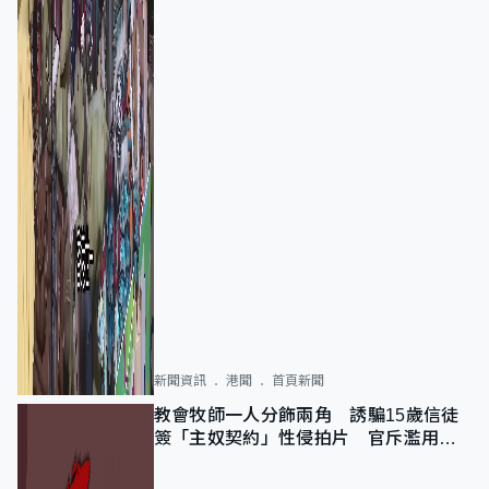
新聞資訊
港聞
首頁新聞
教會牧師一人分飾兩角 誘騙15歲信徒
簽「主奴契約」性侵拍片 官斥濫用教
友信任、二審判囚9年