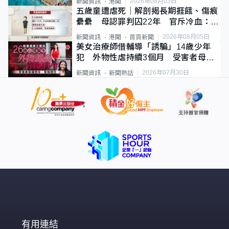
2026年08月03日
新聞資訊
港聞
五歲童遭虐死｜解剖揭長期捱餓、傷痕
纍纍 母認罪判囚22年 官斥冷血：同
類案最惡劣
2026年08月05日
新聞資訊
港聞
首頁新聞
美女治療師借輔導「誘騙」14歲少年
犯 外物性虐持續3個月 受害者母：
要保護其他人
2026年07月30日
新聞資訊
新聞熱話
有用連結