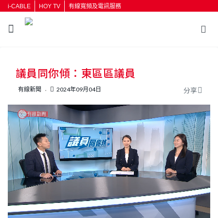
i-CABLE
HOY TV
有線寬頻及電訊服務
返回
議員同你傾：東區區議員
按輸入鍵開始搜尋
有線新聞
2024年09月04日
分享
L
U
o