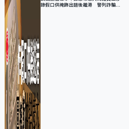
錄假口供掩飾出錯後離港 警列詐騙
正通緝在逃人士