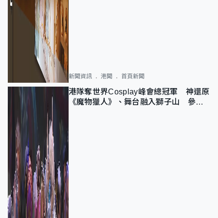
新聞資訊
港聞
首頁新聞
港隊奪世界Cosplay峰會總冠軍 神還原
《魔物獵人》、舞台融入獅子山 參賽
者：讓大家認識香港