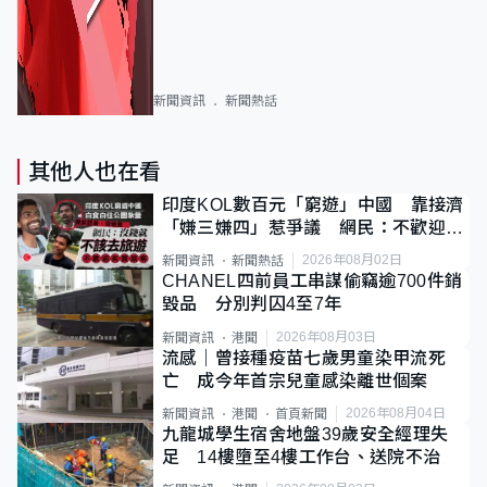
新聞資訊
新聞熱話
其他人也在看
印度KOL數百元「窮遊」中國 靠接濟
「嫌三嫌四」惹爭議 網民：不歡迎劣
質旅客
2026年08月02日
新聞資訊
新聞熱話
CHANEL四前員工串謀偷竊逾700件銷
毀品 分別判囚4至7年
2026年08月03日
新聞資訊
港聞
流感｜曾接種疫苗七歲男童染甲流死
亡 成今年首宗兒童感染離世個案
2026年08月04日
新聞資訊
港聞
首頁新聞
九龍城學生宿舍地盤39歲安全經理失
足 14樓墮至4樓工作台、送院不治