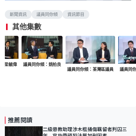
n
a
m
d
u
e
t
新聞資訊
議員同你傾
資訊節目
d
e
:
1
其他集數
.
7
7
%
議員同你傾：姚柏良
傾：梁毓偉
議員同你傾：荃灣區議員
議員同
推薦閱讀
二級懲教助理涉木棍捅傷羈留者判囚三
年 官指帶頭犯法屬加刑因素