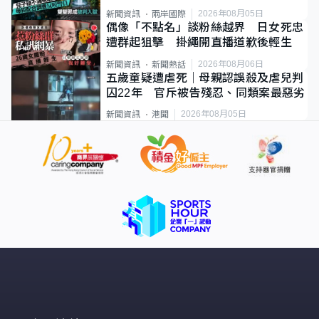
2026年08月05日
新聞資訊
兩岸國際
偶像「不點名」談粉絲越界 日女死忠
遭群起狙擊 掛繩開直播道歉後輕生
2026年08月06日
新聞資訊
新聞熱話
五歲童疑遭虐死｜母親認誤殺及虐兒判
囚22年 官斥被告殘忍、同類案最惡劣
2026年08月05日
新聞資訊
港聞