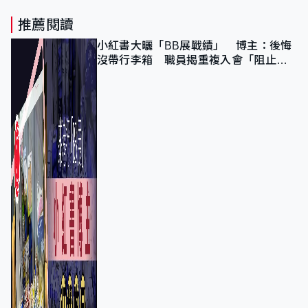
推薦閱讀
小紅書大曬「BB展戰績」 博主：後悔
沒帶行李箱 職員揭重複入會「阻止唔
到」