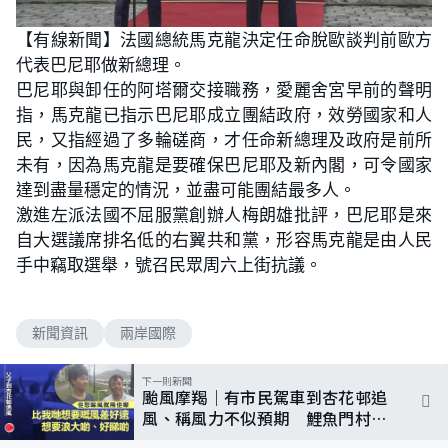
【有線新聞】法國總統馬克龍決定任命脫歐談判前歐方
代表巴尼耶做新總理。
巴尼耶與卸任的阿塔爾交接職務，愛麗舍宮早前的聲明
指，馬克龍已指示巴尼耶成立團結政府，效勞國家和人
民，又指經過了多輪磋商，才任命新總理及政府是前所
未有，因為馬克龍是要確保巴尼耶及新內閣，可令國家
達到盡量穩定的情況，並盡可能團結最多人。
激進左派法國不屈服黨創辦人梅朗雄批評，巴尼耶是來
自大選議席排名低的右翼共和黨，形容馬克龍是由人民
手中竊取選舉，號召民眾周六上街抗議。
新聞資訊
兩岸國際
下一則新聞
颱風摩羯｜有市民駕車到杏花邨追
風、稱風力不似預期 鯉魚門村民
慶幸沒水浸