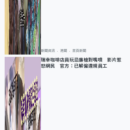
新聞資訊
港聞
首頁新聞
瑞幸咖啡店員玩忌廉槍對嘴噴 影片惹
怒網民 官方：已解僱違規員工