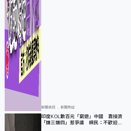
新聞資訊
新聞熱話
印度KOL數百元「窮遊」中國 靠接濟
「嫌三嫌四」惹爭議 網民：不歡迎劣
質旅客