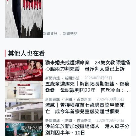
新聞資訊
新聞熱話
其他人也在看
勸未婚夫戒煙爆命案 28歲女教師連捅
心臟兩刀判死緩 母斥判太重已上訴
2026年08月05日
新聞資訊
新聞熱話
五歲童遭虐死｜解剖揭長期捱餓、傷痕
纍纍 母認罪判囚22年 官斥冷血：同
類案最惡劣
2026年08月05日
新聞資訊
港聞
首頁新聞
流感｜曾接種疫苗七歲男童染甲流死
亡 成今年首宗兒童感染離世個案
2026年08月04日
新聞資訊
港聞
首頁新聞
涉前年於新加坡機場傷人 港人母子分
別判囚半年、10日