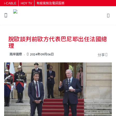
i-CABLE
HOY TV
有線寬頻及電訊服務
返回
脫歐談判前歐方代表巴尼耶出任法國總
按輸入鍵開始搜尋
理
兩岸國際
2024年09月06日
分享