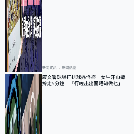
新聞資訊
新聞熱話
康文署球場打排球遇怪盜 女生汗巾遭
拎走5分鐘 「行咗出出面唔知做乜」